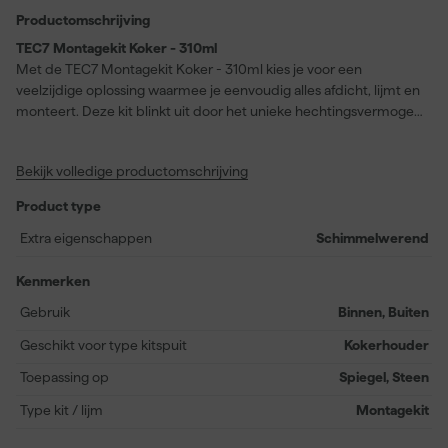
Productomschrijving
TEC7 Montagekit Koker - 310ml
Met de TEC7 Montagekit Koker - 310ml kies je voor een
veelzijdige oplossing waarmee je eenvoudig alles afdicht, lijmt en
monteert. Deze kit blinkt uit door het unieke hechtingsvermogen,
zelfs op natte én droge ondergronden. Dankzij de hoge UV- en
schimmelbestendigheid is de montagekit geschikt voor binnen-
Bekijk volledige productomschrijving
en buitengebruik. De gebruiker profiteert van een snelle
huidvorming (in 8 minuten) en het feit dat de kit binnen 25
Product type
minuten kleefvrij is. Zelfs onder zware omstandigheden, met
omgevingstemperaturen van +5°C tot +40°C tijdens verwerking
Extra eigenschappen
Schimmelwerend
en een thermische stabiliteit van -40°C tot +90°C (maximaal
155°C voor 30 min), blijft de kwaliteit behouden. De TEC7
Kenmerken
Montagekit is niet giftig en biedt een goede chemische
Gebruik
Binnen, Buiten
weerstand tegen water, oliën, vetten en verdunde zuren.
Hierdoor is het product breed inzetbaar voor diverse
Geschikt voor type kitspuit
Kokerhouder
toepassingen in woning, werkplaats of op de bouw.
Toepassing op
Spiegel, Steen
Type kit / lijm
Montagekit