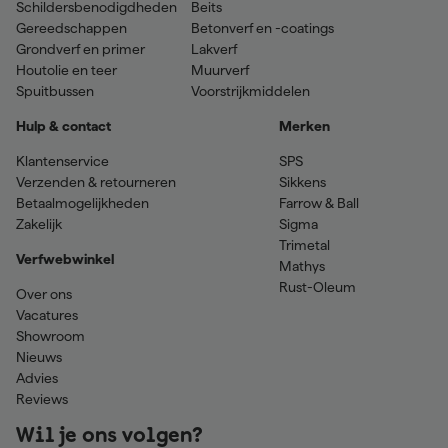
Schildersbenodigdheden
Beits
Gereedschappen
Betonverf en -coatings
Grondverf en primer
Lakverf
Houtolie en teer
Muurverf
Spuitbussen
Voorstrijkmiddelen
Hulp & contact
Merken
Klantenservice
SPS
Verzenden & retourneren
Sikkens
Betaalmogelijkheden
Farrow & Ball
Zakelijk
Sigma
Trimetal
Verfwebwinkel
Mathys
Rust-Oleum
Over ons
Vacatures
Showroom
Nieuws
Advies
Reviews
Wil je ons volgen?