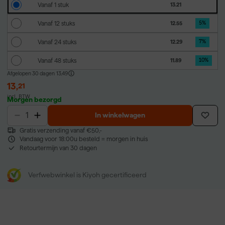
Vanaf 1 stuk
13.21
Vanaf 12 stuks
12.55
5
%
Vanaf 24 stuks
12.29
7
%
Vanaf 48 stuks
11.89
10
%
Afgelopen 30 dagen
13,49
13
,
21
incl. BTW
Morgen bezorgd
In winkelwagen
Gratis verzending vanaf €50,-
Vandaag voor 18:00u besteld = morgen in huis
Retourtermijn van 30 dagen
Verfwebwinkel is Kiyoh gecertificeerd