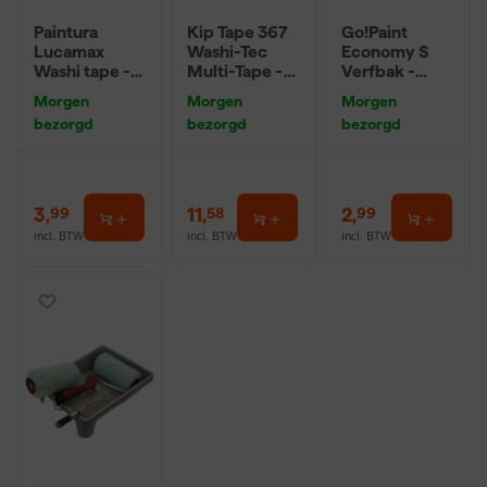
Paintura
Kip Tape 367
Go!Paint
Lucamax
Washi-Tec
Economy S
Washi tape -
Multi-Tape -
Verfbak -
50mx24mm
Geel/Blauw -
10cm Roller -
Morgen
Morgen
Morgen
24/16mm x
15 x 32 cm + 5
bezorgd
bezorgd
bezorgd
25m
inzetbakken
3
,
11
,
2
,
99
58
99
incl. BTW
incl. BTW
incl. BTW