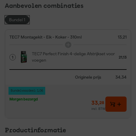
Aanbevolen combinaties
Bundel 1
TEC7 Montagekit - Eik - Koker - 310ml
13,21
TEC7 Perfect Finish 4-delige Afstrijkset voor
1
21,13
voegen
Originele prijs
34,34
Bundelvoordeel: 1,06
Morgen bezorgd
33
,
28
incl. BTW
Productinformatie