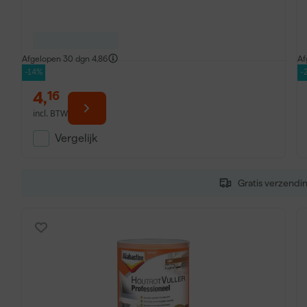
Afgelopen 30 dgn
4,86
Af
-14%
-
4
,
16
incl. BTW
Vergelijk
Gratis verzendi