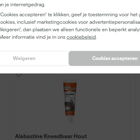
n je internetgedrag.
Morgen bezorgd
"Cookies accepteren" te klikken, geef je toestemming voor het
Adviesprijs
24,49
cookies, inclusief marketingcookies voor advertentiepersonalisat
Weigeren", dan plaatsen we alleen functionele en beperkt analy
22
,
49
Meer informatie vind je in ons
cookiebeleid
.
incl. BTW
Vergelijk
Weigeren
Cookies accepteren
Alabastine Kneedbaar Hout