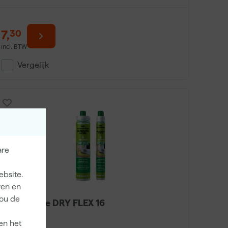
7
,
30
incl. BTW
Vergelijk
are
ebsite.
ren en
jou de
Repair Care DRY FLEX 16
en het