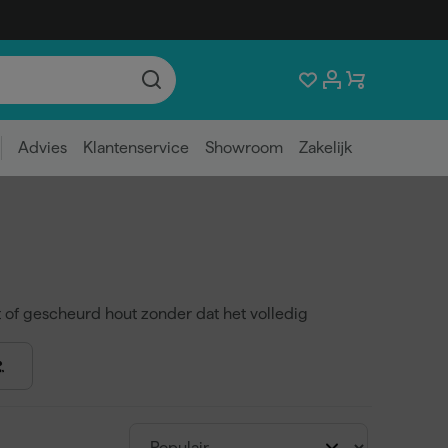
Advies
Klantenservice
Showroom
Zakelijk
t of gescheurd hout zonder dat het volledig
tentoepassingen op kozijnen, deuren,
trappen
,
ste toepassingen
endigheid
scheuren