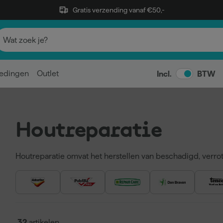
Gratis verzending vanaf €50,-
edingen
Outlet
Incl.
BTW
Houtreparatie
Houtreparatie omvat het herstellen van beschadigd, verro
vervangen hoeft te worden. Geschikt voor binnen- en bui
vloeren en meubels.
2-componenten houtreparatie voor dragende en slijtva
Epoxy houtreparatie voor sterke hechting en waterbest
Houtvuller en
plamuur
voor kleine beschadigingen en 
32
artikelen