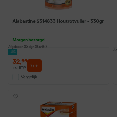
Alabastine 5314833 Houtrotvuller - 330gr
Morgen bezorgd
Afgelopen 30 dgn
38,54
Ad
-15%
32
,
66
incl. BTW
Vergelijk