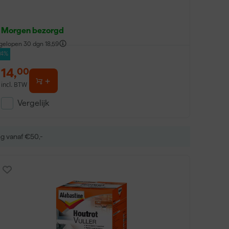
Morgen bezorgd
gelopen 30 dgn
18,59
24%
14
,
00
incl. BTW
Vergelijk
ng vanaf €50,-