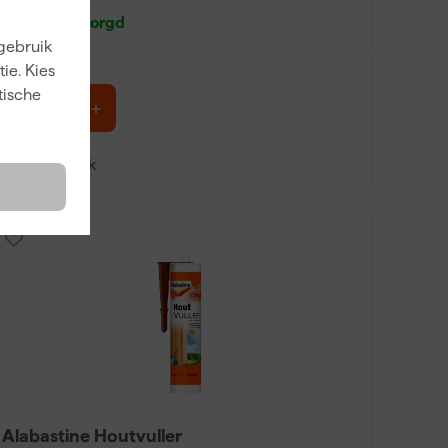
Morgen bezorgd
 gebruik
ie. Kies
tische
69
,
03
incl. BTW
Vergelijk
Alabastine Houtvuller