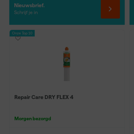
Nieuwsbrief.
Reinig en ontvet de ondergrond en zorg dat het hout dro
Schrijf je in
worden de twee componenten gemengd vlak voor het aanb
laten uitharden, daarna schuren voor een gladde afwerking
Onze Top 10
Repair Care DRY FLEX 4
Morgen bezorgd