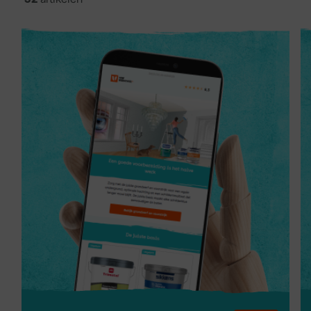
Overschilderbaar na uitharding
Wat is houtreparatie?
Houtreparatie is het herstellen van beschadigd, verrot of
kozijnen, deuren, trappen, vloeren en meubels, zowel binn
van de aard en omvang van de schade.
Welke houtreparatie heb 
Het juiste product hangt af van de omvang en aard van de
2-componenten houtreparatie: hard, slijtvast en geschi
Epoxy houtreparatie: sterk hechtend, waterbestendig, g
Houtvuller / houtplamuur: voor kleine beschadigingen 
Hoe breng je houtreparat