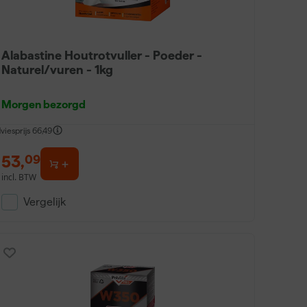
Alabastine Houtrotvuller - Poeder -
Naturel/vuren - 1kg
Morgen bezorgd
viesprijs
66,49
53
,
09
incl. BTW
Vergelijk