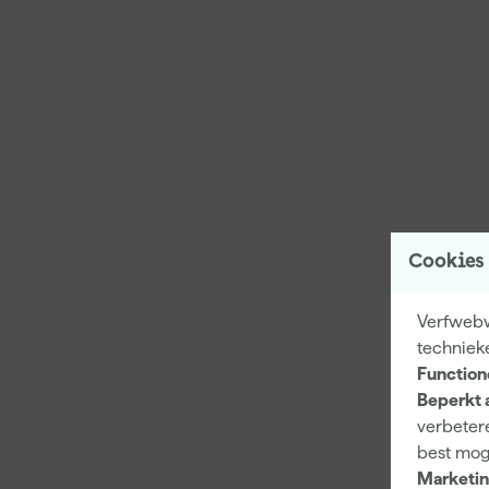
Cookies
Verfwebw
techniek
Function
Beperkt 
verbetere
best mog
Marketin