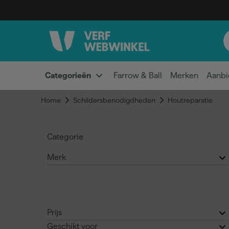
Categorieën
Farrow & Ball
Merken
Aanbi
Home
Schildersbenodigdheden
Houtreparatie
Categorie
Merk
Houtrot reparatie
(
15
)
Houtvullers
(
14
)
Kneedbaar hout
(
2
)
Alabastine
(16)
Prijs
Geschikt voor