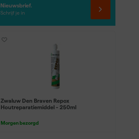
Nieuwsbrief.
og is voor gebruik. Bij 2-componenten producten
Schrijf je in
rengen. Na het opvullen het product volledig
 en overschilderen met verf of lak.
Zwaluw Den Braven Repox
Houtreparatiemiddel - 250ml
Morgen bezorgd