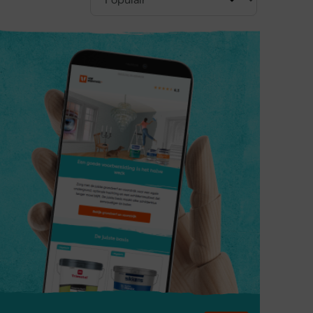
 gescheurd hout. De producten zijn toepasbaar op
en als buiten. De keuze van het product hangt af
je nodig?
 schade:
kt voor dragende delen
eschikt voor buiten
en scheuren, overschilderbaar
ie aan?