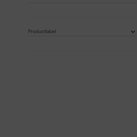
Polyfilla Pro
(7)
€
€
Binnen
(31)
Repair Care
(6)
Buiten
(27)
Zwaluw den Braven
(2)
Productlabel
Tenco
(1)
Onze Top 10
(1)