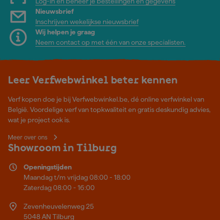
Log-in en beheer je bestellingen en gegevens
Nieuwsbrief
Inschrijven wekelijkse nieuwsbrief
Wij helpen je graag
Neem contact op met één van onze specialisten.
Leer Verfwebwinkel beter kennen
Verf kopen doe je bij Verfwebwinkel.be, dé online verfwinkel van
België. Voordelige verf van topkwaliteit en gratis deskundig advies,
wat je project ook is.
Meer over ons
Showroom in Tilburg
Openingstijden
Maandag t/m vrijdag 08:00 - 18:00
Zaterdag 08:00 - 16:00
Zevenheuvelenweg 25
5048 AN Tilburg