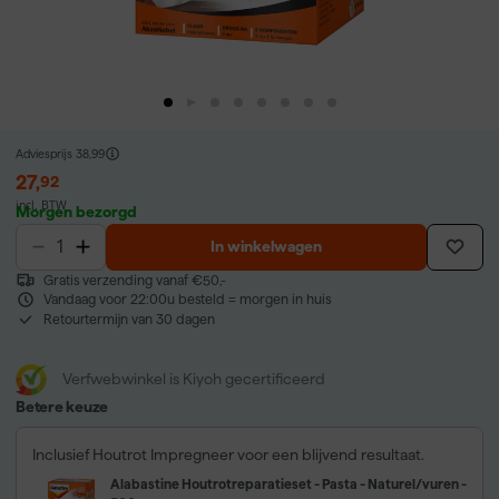
Adviesprijs
38,99
27
,
92
incl. BTW
Morgen bezorgd
In winkelwagen
Gratis verzending vanaf €50,-
Vandaag voor 22:00u besteld = morgen in huis
Retourtermijn van 30 dagen
Verfwebwinkel is Kiyoh gecertificeerd
Betere keuze
Inclusief Houtrot Impregneer voor een blijvend resultaat.
Alabastine Houtrotreparatieset - Pasta - Naturel/vuren -