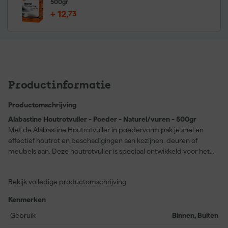
500gr
+
12
,
73
Productinformatie
Productomschrijving
Alabastine Houtrotvuller - Poeder - Naturel/vuren - 500gr
Met de Alabastine Houtrotvuller in poedervorm pak je snel en
effectief houtrot en beschadigingen aan kozijnen, deuren of
meubels aan. Deze houtrotvuller is speciaal ontwikkeld voor het
professioneel en blijvend repareren van verrot hout en zorgt voor
een duurzame en ijzersterke oplossing, zowel binnen als buiten.
Bekijk volledige productomschrijving
Dankzij de oplosmiddelhoudende samenstelling kun je
beschadigingen eenvoudig vullen met een plamuurmes, waarna
Kenmerken
de vuller stofdroog is na ongeveer 6 uur en al na 6 uur
overschilderbaar. Het product is uitstekend schuur-, spijker- en
Gebruik
Binnen, Buiten
schroefbaar, waardoor je na herstel gewoon verder kunt werken