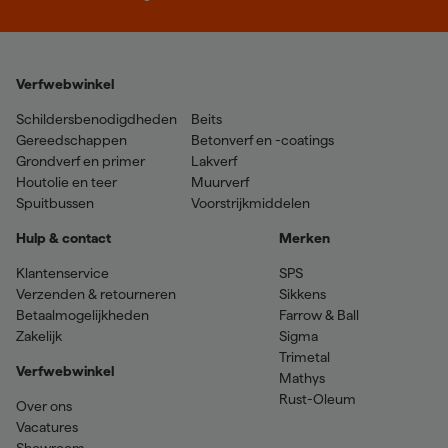
Verfwebwinkel
Schildersbenodigdheden
Beits
Gereedschappen
Betonverf en -coatings
Grondverf en primer
Lakverf
Houtolie en teer
Muurverf
Spuitbussen
Voorstrijkmiddelen
Hulp & contact
Merken
Klantenservice
SPS
Verzenden & retourneren
Sikkens
Betaalmogelijkheden
Farrow & Ball
Zakelijk
Sigma
Trimetal
Verfwebwinkel
Mathys
Rust-Oleum
Over ons
Vacatures