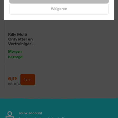
Weigeren
Rilly Multi
Ontvetter en
Verfreiniger –
0,5L
Morgen
bezorgd
6
,
99
incl. BTW
Jouw account