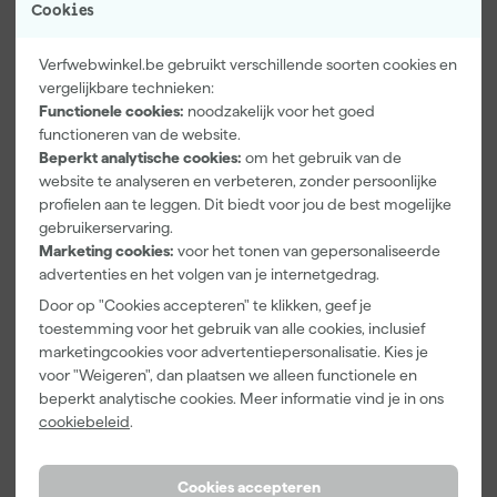
Cookies
Verfwebwinkel.be gebruikt verschillende soorten cookies en
vergelijkbare technieken:
Functionele cookies:
noodzakelijk voor het goed
functioneren van de website.
Paintura
Go!Paint
Anza PRO
Beperkt analytische cookies:
om het gebruik van de
Lucamax
Economy S
Muurverfset
website te analyseren en verbeteren, zonder persoonlijke
Washi tape -
Verfbak -
MICMEX set
profielen aan te leggen. Dit biedt voor jou de best mogelijke
50mx24mm
10cm Roller -
6-delig
gebruikerservaring.
Morgen
Morgen
Morgen
15 x 32 cm + 5
Marketing cookies:
voor het tonen van gepersonaliseerde
bezorgd
bezorgd
bezorgd
inzetbakken
advertenties en het volgen van je internetgedrag.
Adviesprijs
31,89
Door op "Cookies accepteren" te klikken, geef je
toestemming voor het gebruik van alle cookies, inclusief
3
,
2
,
20
,
99
99
73
marketingcookies voor advertentiepersonalisatie. Kies je
incl. BTW
incl. BTW
incl. BTW
voor "Weigeren", dan plaatsen we alleen functionele en
beperkt analytische cookies. Meer informatie vind je in ons
Onze Top 10
cookiebeleid
.
Cookies accepteren