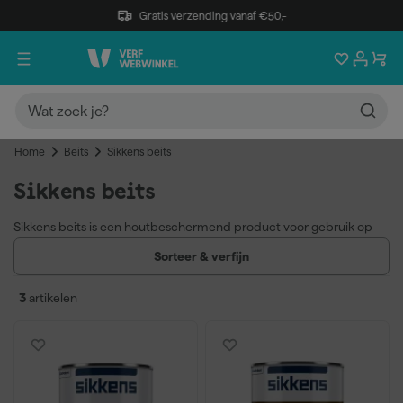
Gratis verzending vanaf €50,-
Home
Beits
Sikkens beits
Sikkens beits
Sikkens beits is een houtbeschermend product voor gebruik op
hout binnen en buiten. Het assortiment omvat dekkende en
Sorteer & verfijn
transparante uitvoeringen in een ruim kleurenpalet, geschikt voor
kozijnen, buitenhout, tuinhout en houtwerk binnen.
3
artikelen
Cetol beits, dekkend en transparant beschikbaar
Breed kleurenpalet, waaronder zwart
Geschikt voor binnen en buiten
Voor professioneel en particulier gebruik