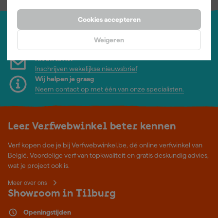
Cookies accepteren
Jouw account
Weigeren
Log-in en beheer je bestellingen en gegevens
Nieuwsbrief
Inschrijven wekelijkse nieuwsbrief
Wij helpen je graag
Neem contact op met één van onze specialisten.
Leer Verfwebwinkel beter kennen
Verf kopen doe je bij Verfwebwinkel.be, dé online verfwinkel van
België. Voordelige verf van topkwaliteit en gratis deskundig advies,
wat je project ook is.
Meer over ons
Showroom in Tilburg
Openingstijden