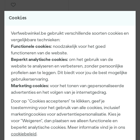
Cookies
Verfwebwinkel.be gebruikt verschillende soorten cookies en
vergelijkbare technieken:
Functionele cookies:
noodzakelijk voor het goed
functioneren van de website.
Beperkt analytische cookies:
om het gebruik van de
Sikkens Cetol BL Décor
website te analyseren en verbeteren, zonder persoonlijke
profielen aan te leggen. Dit biedt voor jou de best mogelijke
gebruikerservaring.
Marketing cookies:
voor het tonen van gepersonaliseerde
advertenties en het volgen van je internetgedrag.
Adviesprijs
74,99
Door op "Cookies accepteren" te klikken, geef je
toestemming voor het gebruik van alle cookies, inclusief
43
,
78
marketingcookies voor advertentiepersonalisatie. Kies je
incl. BTW
voor "Weigeren", dan plaatsen we alleen functionele en
Vergelijk
beperkt analytische cookies. Meer informatie vind je in ons
cookiebeleid
.