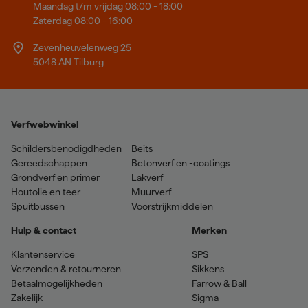
Maandag t/m vrijdag 08:00 - 18:00
Zaterdag 08:00 - 16:00
Zevenheuvelenweg 25
5048 AN Tilburg
Verfwebwinkel
Schildersbenodigdheden
Beits
Gereedschappen
Betonverf en -coatings
Grondverf en primer
Lakverf
Houtolie en teer
Muurverf
Spuitbussen
Voorstrijkmiddelen
Hulp & contact
Merken
Klantenservice
SPS
Verzenden & retourneren
Sikkens
Betaalmogelijkheden
Farrow & Ball
Zakelijk
Sigma