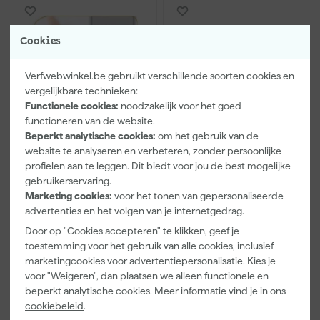
Cookies
Verfwebwinkel.be gebruikt verschillende soorten cookies en
vergelijkbare technieken:
Functionele cookies:
noodzakelijk voor het goed
functioneren van de website.
Beperkt analytische cookies:
om het gebruik van de
Sikkens Erkende
Sikkens 501 Exterior
website te analyseren en verbeteren, zonder persoonlijke
Sikkens Kleurenwaaier
Color Concept
profielen aan te leggen. Dit biedt voor jou de best mogelijke
kleurenwaaier
gebruikerservaring.
Morgen bezorgd
Morgen bezorgd
Marketing cookies:
voor het tonen van gepersonaliseerde
advertenties en het volgen van je internetgedrag.
Door op "Cookies accepteren" te klikken, geef je
toestemming voor het gebruik van alle cookies, inclusief
26
,
53
,
60
59
marketingcookies voor advertentiepersonalisatie. Kies je
incl. BTW
incl. BTW
voor "Weigeren", dan plaatsen we alleen functionele en
Vergelijk
Vergelijk
beperkt analytische cookies. Meer informatie vind je in ons
cookiebeleid
.