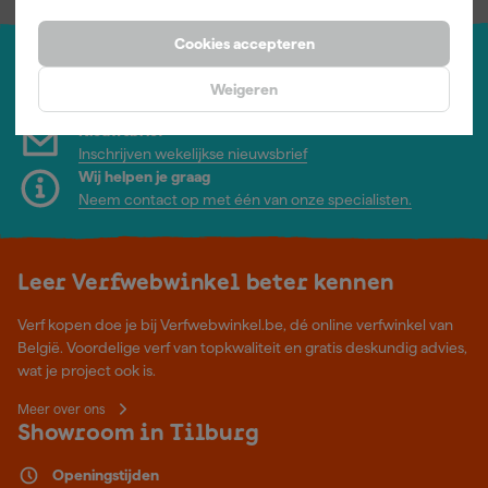
Cookies accepteren
Jouw account
Weigeren
Log-in en beheer je bestellingen en gegevens
Nieuwsbrief
Inschrijven wekelijkse nieuwsbrief
Wij helpen je graag
Neem contact op met één van onze specialisten.
Leer Verfwebwinkel beter kennen
Verf kopen doe je bij Verfwebwinkel.be, dé online verfwinkel van
België. Voordelige verf van topkwaliteit en gratis deskundig advies,
wat je project ook is.
Meer over ons
Showroom in Tilburg
Openingstijden