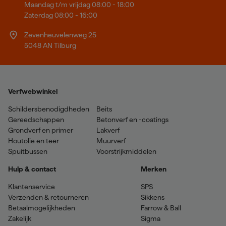
Maandag t/m vrijdag 08:00 - 18:00
Zaterdag 08:00 - 16:00
Zevenheuvelenweg 25
5048 AN Tilburg
Verfwebwinkel
Schildersbenodigdheden
Beits
Gereedschappen
Betonverf en -coatings
Grondverf en primer
Lakverf
Houtolie en teer
Muurverf
Spuitbussen
Voorstrijkmiddelen
Hulp & contact
Merken
Klantenservice
SPS
Verzenden & retourneren
Sikkens
Betaalmogelijkheden
Farrow & Ball
Zakelijk
Sigma