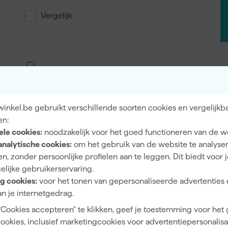
vochtbestendigheid.
Vergelijk
Waar let je op bij het aa
muurverf?
Verwijder eerst los materiaal, stof en uitbloeiingen van 
is voor je begint. Breng twee lagen aan en houd de droogti
inkel.be gebruikt verschillende soorten cookies en vergelijkb
absorberende muren. Zorg voor voldoende ventilatie tijd
en:
voeren.
ele cookies:
noodzakelijk voor het goed functioneren van de w
analytische cookies:
om het gebruik van de website te analyse
n, zonder persoonlijke profielen aan te leggen. Dit biedt voor 
Alabastine 2In1 Muurverf Badkamer en
elijke gebruikerservaring.
Keuken Schimmelbestendig
g cookies:
voor het tonen van gepersonaliseerde advertenties 
n je internetgedrag.
"Cookies accepteren" te klikken, geef je toestemming voor het
cookies, inclusief marketingcookies voor advertentiepersonalisat
Adviesprijs
30,49
Ad