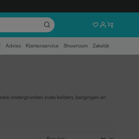
Advies
Klantenservice
Showroom
Zakelijk
koele ondergronden zoals kelders, bergingen en
voldoende — kelder muurverf biedt de extra
g zijn.