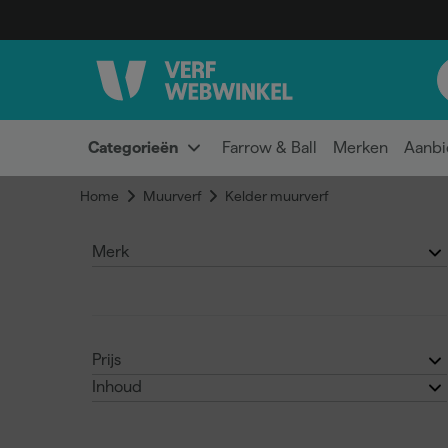
Categorieën
Farrow & Ball
Merken
Aanbi
Home
Muurverf
Kelder muurverf
Merk
Alabastine
(1)
Prijs
Inhoud
Sigma
(1)
€
€
1L
(1)
Zinsser
(1)