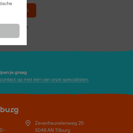
tische
154
,
10
incl. BTW
Vergelijk
lpen je graag
ontact op met één van onze specialisten.
lburg
Zevenheuvelenweg 25
0 -
5048 AN Tilburg