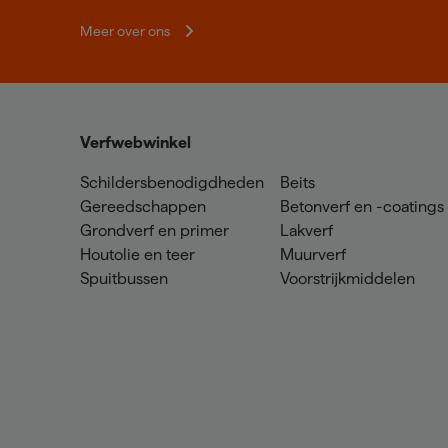
Meer over ons
Verfwebwinkel
Schildersbenodigdheden
Beits
Gereedschappen
Betonverf en -coatings
Grondverf en primer
Lakverf
Houtolie en teer
Muurverf
Spuitbussen
Voorstrijkmiddelen