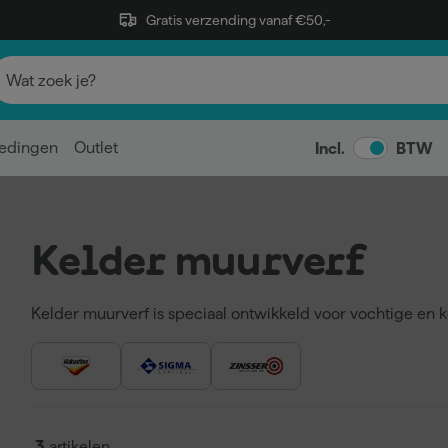
Gratis verzending vanaf €50,-
edingen
Outlet
Incl.
BTW
Kelder muurverf
Kelder muurverf is speciaal ontwikkeld voor vochtige en 
garages. Gewone muurverf is in zulke omstandigheden on
vochtwerend en schimmelwerend eigenschappen die nodi
Vochtwerend en schimmelwerend
Geschikt voor vochtige en koude ruimtes
Duurzaam en onderhoudsvriendelijk
3
artikelen