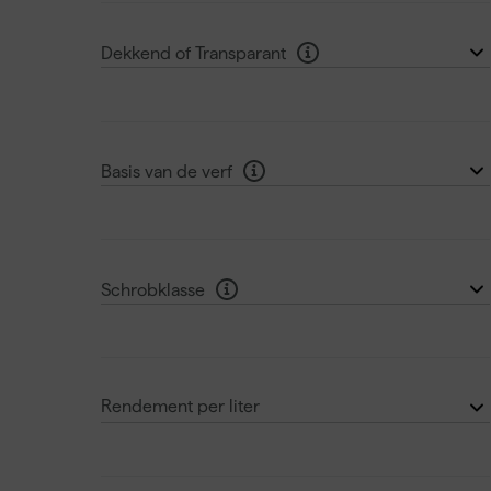
2,5L
(2)
Dekkend of Transparant
5L
(1)
Dekkend
(3)
10L
(2)
Basis van de verf
Terpentinebasis (Alkyd)
(1)
Waterbasis (acryl)
(2)
Schrobklasse
2
(2)
Rendement per liter
2 tot 5 m²/l
(1)