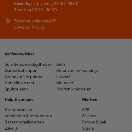
Maandag t/m vrijdag 08:00 - 18:00
Zaterdag 08:00 - 16:00
Zevenheuvelenweg 25
5048 AN Tilburg
Verfwebwinkel
Schildersbenodigdheden
Beits
Gereedschappen
Betonverf en -coatings
Grondverf en primer
Lakverf
Houtolie en teer
Muurverf
Spuitbussen
Voorstrijkmiddelen
Hulp & contact
Merken
Klantenservice
SPS
Verzenden & retourneren
Sikkens
Betaalmogelijkheden
Farrow & Ball
Zakelijk
Sigma