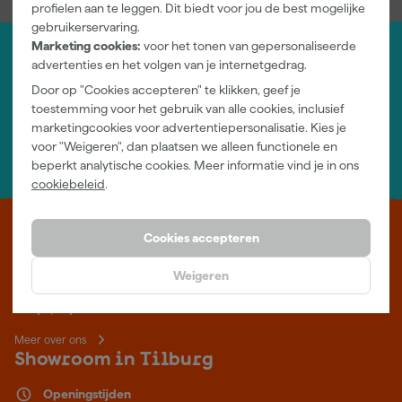
profielen aan te leggen. Dit biedt voor jou de best mogelijke
gebruikerservaring.
Marketing cookies:
voor het tonen van gepersonaliseerde
advertenties en het volgen van je internetgedrag.
Jouw account
Door op "Cookies accepteren" te klikken, geef je
Log-in en beheer je bestellingen en gegevens
toestemming voor het gebruik van alle cookies, inclusief
Nieuwsbrief
marketingcookies voor advertentiepersonalisatie. Kies je
Inschrijven wekelijkse nieuwsbrief
voor "Weigeren", dan plaatsen we alleen functionele en
Wij helpen je graag
beperkt analytische cookies. Meer informatie vind je in ons
Neem contact op met één van onze specialisten.
cookiebeleid
.
Leer Verfwebwinkel beter kennen
Cookies accepteren
Verf kopen doe je bij Verfwebwinkel.be, dé online verfwinkel van
Weigeren
België. Voordelige verf van topkwaliteit en gratis deskundig advies,
wat je project ook is.
Meer over ons
Showroom in Tilburg
Openingstijden