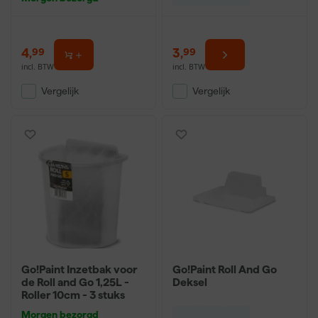
4
,
3
,
99
99
incl. BTW
incl. BTW
Vergelijk
Vergelijk
Go!Paint Inzetbak voor
Go!Paint Roll And Go
de Roll and Go 1,25L -
Deksel
Roller 10cm - 3 stuks
Morgen bezorgd