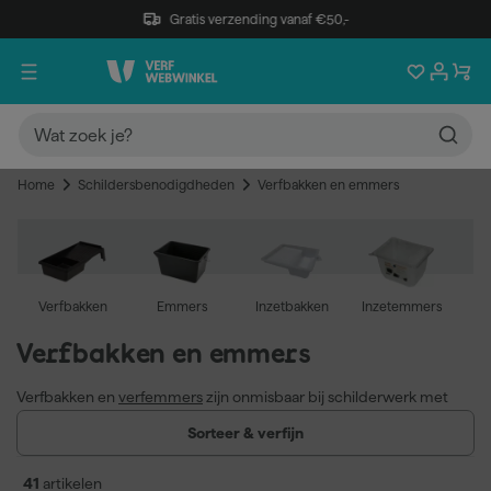
Gratis verzending vanaf €50,-
Home
Schildersbenodigdheden
Verfbakken en emmers
Verfbakken
Emmers
Inzetbakken
Inzetemmers
Ve
Verfbakken en emmers
Verfbakken en
verfemmers
zijn onmisbaar bij schilderwerk met
roller of kwast. Een verfbak gebruik je om de roller gelijkmatig te
Sorteer & verfijn
laden met verf; een verfemmer is geschikt voor grotere
hoeveelheden en werk met een langsteel of grote roller. Ze zijn
41
artikelen
verkrijgbaar in kunststof en metaal, voor zowel professioneel als