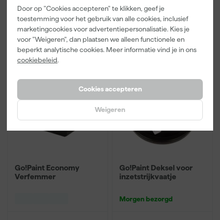
Door op "Cookies accepteren" te klikken, geef je
0
,
1
,
81
99
toestemming voor het gebruik van alle cookies, inclusief
incl. BTW
incl. BTW
marketingcookies voor advertentiepersonalisatie. Kies je
voor "Weigeren", dan plaatsen we alleen functionele en
Vergelijk
Vergelijk
beperkt analytische cookies. Meer informatie vind je in ons
cookiebeleid
.
Cookies accepteren
Weigeren
Go!Paint Economy
Go!Paint Deksel voor
Verfemmer
inzetstrijkvaatje
Morgen bezorgd