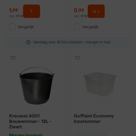
1
,
0
,
99
99
incl. BTW
incl. BTW
Vergelijk
Vergelijk
Vandaag voor 18:00u besteld = morgen in huis
Kreuwel 4001
Go!Paint Economy
Bouwemmer - 12L -
Inzetemmer
Zwart
Morgen bezorgd