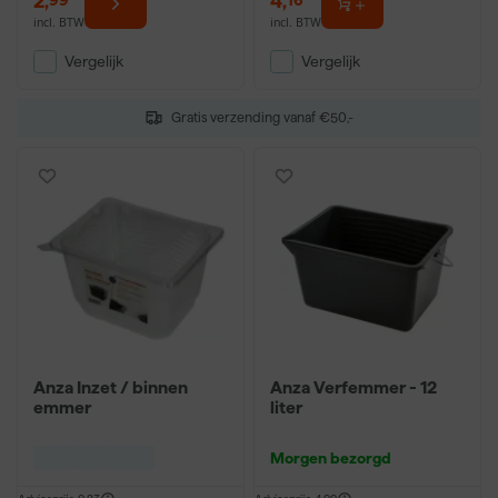
2
,
4
,
incl. BTW
incl. BTW
Vergelijk
Vergelijk
Gratis verzending vanaf €50,-
Anza Inzet / binnen
Anza Verfemmer - 12
emmer
liter
Morgen bezorgd