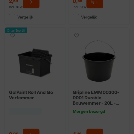
2
,
0
,
59
55
incl. BTW
incl. BTW
Vergelijk
Vergelijk
Onze Top 10
Go!Paint Roll And Go
Gripline EMM00200-
Verfemmer
0001 Durable
Bouwemmer - 20L -
Zwart
Morgen bezorgd
99
16