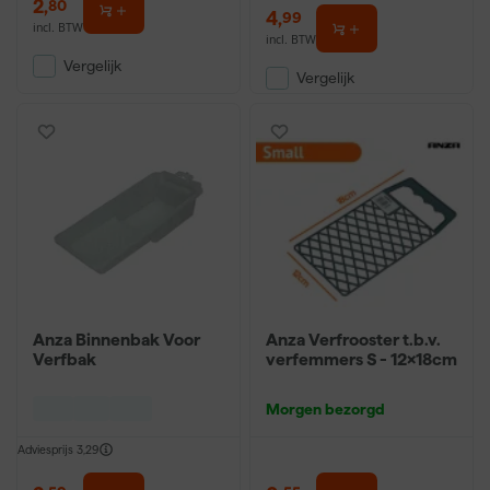
2
,
80
4
,
99
incl. BTW
incl. BTW
Vergelijk
Vergelijk
Anza Binnenbak Voor
Anza Verfrooster t.b.v.
Verfbak
verfemmers S - 12x18cm
Morgen bezorgd
Adviesprijs
3,29