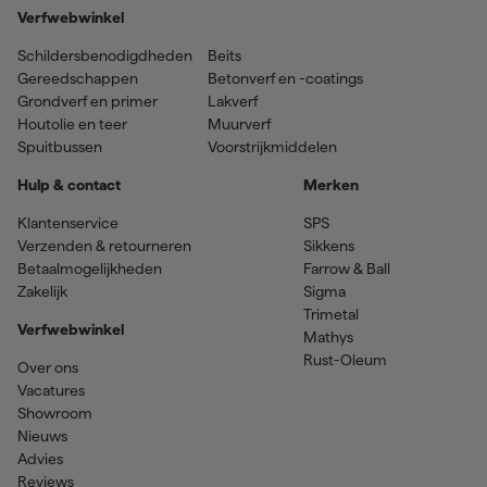
Verfwebwinkel
Schildersbenodigdheden
Beits
Gereedschappen
Betonverf en -coatings
Grondverf en primer
Lakverf
Houtolie en teer
Muurverf
Spuitbussen
Voorstrijkmiddelen
Hulp & contact
Merken
Klantenservice
SPS
Verzenden & retourneren
Sikkens
Betaalmogelijkheden
Farrow & Ball
Zakelijk
Sigma
Trimetal
Verfwebwinkel
Mathys
Rust-Oleum
Over ons
Vacatures
Showroom
Nieuws
Advies
Reviews