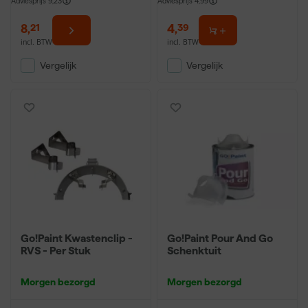
Adviesprijs
9,23
Adviesprijs
4,99
8
,
4
,
21
39
incl. BTW
incl. BTW
Vergelijk
Vergelijk
Go!Paint Kwastenclip -
Go!Paint Pour And Go
RVS - Per Stuk
Schenktuit
Morgen bezorgd
Morgen bezorgd