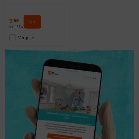
9
,
59
incl. BTW
Vergelijk