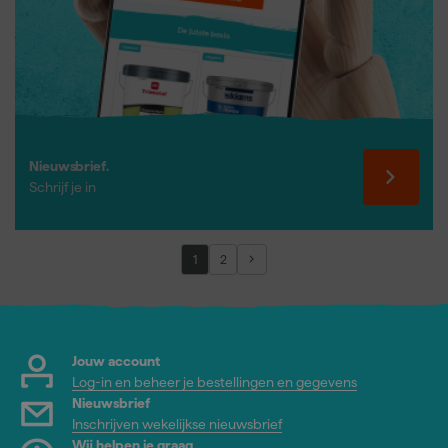
Nieuwsbrief.
Schrijf je in
1
2
Jouw account
Log-in en beheer je bestellingen en gegevens
Nieuwsbrief
Inschrijven wekelijkse nieuwsbrief
Wij helpen je graag