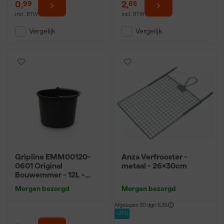
0
,
2
,
99
65
incl. BTW
incl. BTW
Vergelijk
Vergelijk
Gripline EMM00120-
Anza Verfrooster -
0601 Original
metaal - 26x30cm
Bouwemmer - 12L -
Zwart
Morgen bezorgd
Morgen bezorgd
Afgelopen 30 dgn
6,35
-21%