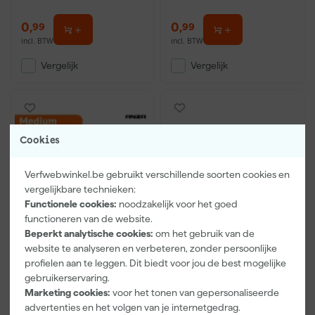
0
,
0
,
99
99
incl. BTW
incl. BTW
Vergelijk
Vergelijk
Cookies
Verfwebwinkel.be gebruikt verschillende soorten cookies en
vergelijkbare technieken:
Functionele cookies:
noodzakelijk voor het goed
functioneren van de website.
Beperkt analytische cookies:
om het gebruik van de
Anza Verfrooster t.b.v.
Go!Paint Economy
website te analyseren en verbeteren, zonder persoonlijke
verfemmers M -
Inzetbak
profielen aan te leggen. Dit biedt voor jou de best mogelijke
22x25cm
gebruikerservaring.
Morgen bezorgd
Marketing cookies:
voor het tonen van gepersonaliseerde
advertenties en het volgen van je internetgedrag.
Adviesprijs
0,85