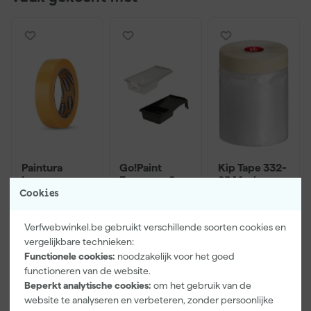
Paintura
Go!Paint
Kip Tape 332-
Lucamax
Economy S
25 Masker
Washi tape -
Verfbak -
met Masking
Cookies
50mx24mm
10cm Roller -
Tape - 0,55 x
Morgen
Morgen
Morgen
15 x 32 cm + 5
33m
bezorgd
bezorgd
bezorgd
Verfwebwinkel.be gebruikt verschillende soorten cookies en
inzetbakken
vergelijkbare technieken:
Functionele cookies:
noodzakelijk voor het goed
functioneren van de website.
3
,
2
,
5
,
99
99
24
Beperkt analytische cookies:
om het gebruik van de
incl. BTW
incl. BTW
incl. BTW
website te analyseren en verbeteren, zonder persoonlijke