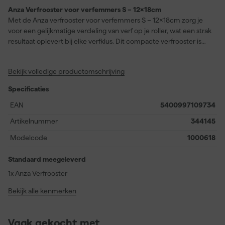
Anza Verfrooster voor verfemmers S – 12x18cm
Met de Anza verfrooster voor verfemmers S – 12x18cm zorg je
voor een gelijkmatige verdeling van verf op je roller, wat een strak
resultaat oplevert bij elke verfklus. Dit compacte verfrooster is
ideaal voor gebruik in kleinere strijkvaatjes en inzetvaatjes. Dankzij
het slimme ontwerp rol je eenvoudig overtollige verf van je roller
Bekijk volledige productomschrijving
af, zodat je niet te veel verf aanbrengt en je werk netjes blijft. Het
stevige materiaal garandeert een lange levensduur, zelfs bij
Specificaties
regelmatig gebruik. Deze maat is bijzonder handig voor kleinere
projecten en zorgt ervoor dat je efficiënt en schoon kunt werken.
EAN
5400997109734
Maak je verfklus gemakkelijker en professioneler met dit
Artikelnummer
344145
praktische verfrooster.
Modelcode
1000618
Standaard meegeleverd
1x Anza Verfrooster
Bekijk alle kenmerken
Vaak gekocht met