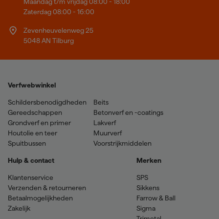
Maandag t/m vrijdag 08:00 - 18:00
Zaterdag 08:00 - 16:00
Zevenheuvelenweg 25
5048 AN Tilburg
Verfwebwinkel
Schildersbenodigdheden
Beits
Gereedschappen
Betonverf en -coatings
Grondverf en primer
Lakverf
Houtolie en teer
Muurverf
Spuitbussen
Voorstrijkmiddelen
Hulp & contact
Merken
Klantenservice
SPS
Verzenden & retourneren
Sikkens
Betaalmogelijkheden
Farrow & Ball
Zakelijk
Sigma
Trimetal