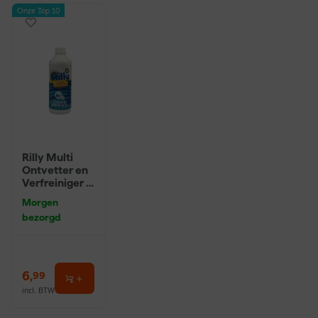
Onze Top 10
Rilly Multi
Ontvetter en
Verfreiniger –
0,5L
Morgen
bezorgd
6
,
99
incl. BTW