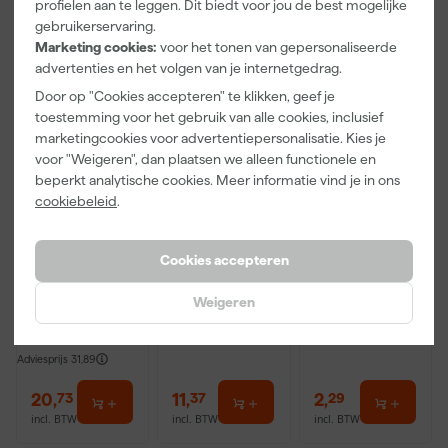
profielen aan te leggen. Dit biedt voor jou de best mogelijke
gebruikerservaring.
Onze Top 10
Marketing cookies:
voor het tonen van gepersonaliseerde
advertenties en het volgen van je internetgedrag.
Door op "Cookies accepteren" te klikken, geef je
toestemming voor het gebruik van alle cookies, inclusief
marketingcookies voor advertentiepersonalisatie. Kies je
voor "Weigeren", dan plaatsen we alleen functionele en
beperkt analytische cookies. Meer informatie vind je in ons
cookiebeleid
.
Anza PRO
Staalmeester
Anza PRO
Muurverfset
Patentpuntkw
Schildershand
Cookies accepteren
MICMEX set
ast Pro-
schoen - maat
6-delig
Hybrid 2020 -
8 (M)
Morgen
Morgen
Morgen
Weigeren
10 (2cm)
bezorgd
bezorgd
bezorgd
Adviesprijs
31,89
20
,
11
,
2
,
73
37
29
incl. BTW
incl. BTW
incl. BTW