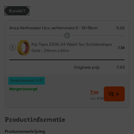
Bundel 1
Anza Verfrooster t.b.v. verfemmers S - 12x18cm
0,55
Kip Tape 3308-24 Washi Tec Schilderstape
1
7,38
Gold - 24mm x 50m
Originele prijs
7,93
Bundelvoordeel: 0,37
Morgen bezorgd
7
,
56
incl. BTW
Productinformatie
Productomschrijving