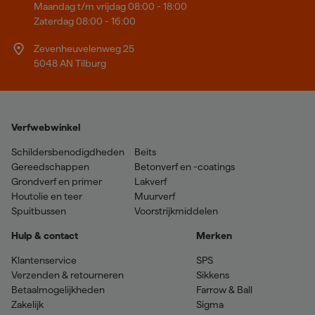
Maandag t/m vrijdag 08:00 - 18:00
Zaterdag 08:00 - 16:00
Zevenheuvelenweg 25
5048 AN Tilburg
Verfwebwinkel
Schildersbenodigdheden
Beits
Gereedschappen
Betonverf en -coatings
Grondverf en primer
Lakverf
Houtolie en teer
Muurverf
Spuitbussen
Voorstrijkmiddelen
Hulp & contact
Merken
Klantenservice
SPS
Verzenden & retourneren
Sikkens
Betaalmogelijkheden
Farrow & Ball
Zakelijk
Sigma