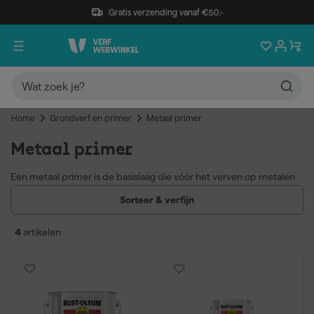
Gratis verzending vanaf €50,-
Home
Grondverf en primer
Metaal primer
Metaal primer
Een metaal primer is de basislaag die vóór het verven op metalen
oppervlakken wordt aangebracht. Het product verhoogt de
Sorteer & verfijn
hechting van de eindlaag en beschermt het metaal tegen roest
en corrosie. Verkrijgbaar als epoxy primer en zinkfosfaat primer,
4
artikelen
geschikt voor staal, ijzer en non-ferrometalen.
Beschermt metaal tegen roest en corrosie
Zorgt voor hechting van verf op gladde metaaloppervlakken
Verkrijgbaar als epoxy primer en zinkfosfaat primer
Geschikt voor staal, ijzer en non-ferrometalen