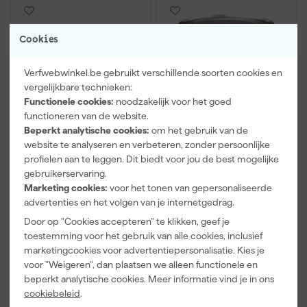
Cookies
Verfwebwinkel.be gebruikt verschillende soorten cookies en
vergelijkbare technieken:
Functionele cookies:
noodzakelijk voor het goed
functioneren van de website.
Beperkt analytische cookies:
om het gebruik van de
Rust-Oleum
Owatrol Rustol C.I.P -
website te analyseren en verbeteren, zonder persoonlijke
Roestprimer 769
0,75L
profielen aan te leggen. Dit biedt voor jou de best mogelijke
gebruikerservaring.
Maandag bezorgd
Marketing cookies:
voor het tonen van gepersonaliseerde
advertenties en het volgen van je internetgedrag.
Adviesprijs
46,51
Adviesprijs
36,84
Door op "Cookies accepteren" te klikken, geef je
toestemming voor het gebruik van alle cookies, inclusief
37
,
28
,
11
00
marketingcookies voor advertentiepersonalisatie. Kies je
incl. BTW
incl. BTW
voor "Weigeren", dan plaatsen we alleen functionele en
Vergelijk
Vergelijk
beperkt analytische cookies. Meer informatie vind je in ons
cookiebeleid
.