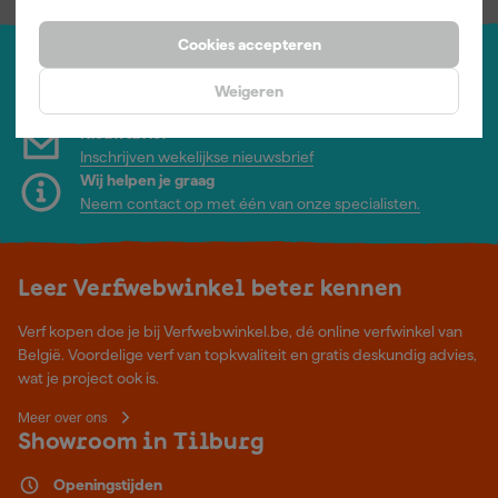
Cookies accepteren
Jouw account
Weigeren
Log-in en beheer je bestellingen en gegevens
Nieuwsbrief
Inschrijven wekelijkse nieuwsbrief
Wij helpen je graag
Neem contact op met één van onze specialisten.
Leer Verfwebwinkel beter kennen
Verf kopen doe je bij Verfwebwinkel.be, dé online verfwinkel van
België. Voordelige verf van topkwaliteit en gratis deskundig advies,
wat je project ook is.
Meer over ons
Showroom in Tilburg
Openingstijden