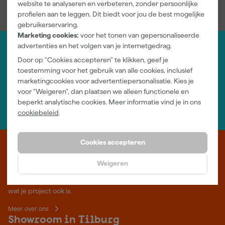
website te analyseren en verbeteren, zonder persoonlijke
profielen aan te leggen. Dit biedt voor jou de best mogelijke
gebruikerservaring.
Marketing cookies:
voor het tonen van gepersonaliseerde
advertenties en het volgen van je internetgedrag.
Jouw account
Door op "Cookies accepteren" te klikken, geef je
Log-in en beheer je bestellingen en gegevens
toestemming voor het gebruik van alle cookies, inclusief
Nieuwsbrief
marketingcookies voor advertentiepersonalisatie. Kies je
Inschrijven wekelijkse nieuwsbrief
voor "Weigeren", dan plaatsen we alleen functionele en
Wij helpen je graag
beperkt analytische cookies. Meer informatie vind je in ons
Neem contact op met één van onze specialisten.
cookiebeleid
.
Cookies accepteren
Leer Verfwebwinkel beter kennen
Weigeren
Verf kopen doe je bij Verfwebwinkel.be, dé online verfwinkel van
België. Voordelige verf van topkwaliteit en gratis deskundig advies,
wat je project ook is.
Meer over ons
Showroom in Tilburg