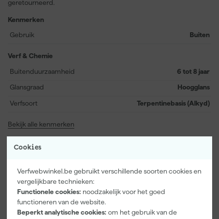
geretourneerd.
Kenmerken
Gebruik
Buiten
Verf & Chemie
Buitenduurzaamheid
6 tot 8 jaar
Glansgraad
Hoogglans
Verfsoort
Terpentinebasis (Alkyd)
Bekijk alle kenmerken
Documenten
Cookies
Verfwebwinkel.be gebruikt verschillende soorten cookies en
Kenmerkenblad
vergelijkbare technieken:
Functionele cookies:
noodzakelijk voor het goed
Veiligheidsblad
functioneren van de website.
Beperkt analytische cookies:
om het gebruik van de