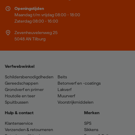
Openingstijden
Maandag t/m vrijdag 08:00 - 18:00
Zaterdag 08:00 - 16:00
Zevenheuvelenweg 25
5048 AN Tilburg
Verfwebwinkel
Schildersbenodigdheden
Beits
Gereedschappen
Betonverf en -coatings
Grondverf en primer
Lakverf
Houtolie en teer
Muurverf
Spuitbussen
Voorstrijkmiddelen
Hulp & contact
Merken
Klantenservice
SPS
Verzenden & retourneren
Sikkens