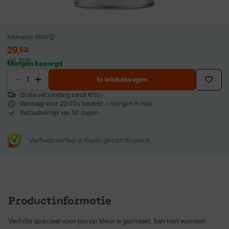
Adviesprijs
49,52
29
,
62
incl. BTW
Morgen bezorgd
In winkelwagen
Gratis verzending vanaf €50,-
Vandaag voor 22:00u besteld = morgen in huis
Retourtermijn van 30 dagen
Verfwebwinkel is Kiyoh gecertificeerd
Productinformatie
Verf die speciaal voor jou op kleur is gemaakt, kan niet worden