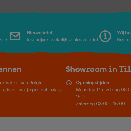
Nieuwsbrief
Wij he
vens
Inschrijven wekelijkse nieuwsbrief
Neem c
kennen
Showroom in Ti
erfwinkel van België.
Openingstijden
 advies, wat je project ook is.
Maandag t/m vrijdag 08:0
18:00
Zaterdag 08:00 - 16:00