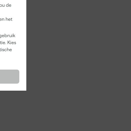
jou de
en het
 gebruik
ie. Kies
tische