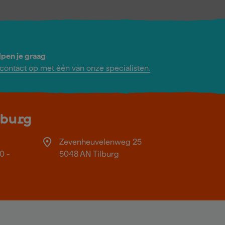
lpen je graag
ontact op met één van onze specialisten.
lburg
Zevenheuvelenweg 25
0 -
5048 AN Tilburg