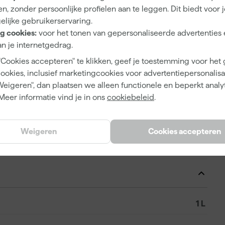
n, zonder persoonlijke profielen aan te leggen. Dit biedt voor 
3 tot 5 jaar
elijke gebruikerservaring.
g cookies:
voor het tonen van gepersonaliseerde advertenties 
Zijdeglans
n je internetgedrag.
Waterbasis (acryl)
"Cookies accepteren" te klikken, geef je toestemming voor het
cookies, inclusief marketingcookies voor advertentiepersonalisat
Weigeren", dan plaatsen we alleen functionele en beperkt analy
Meer informatie vind je in ons
cookiebeleid
.
8716242931676
359574
Weigeren
Cookies accepteren
3005620
1 L