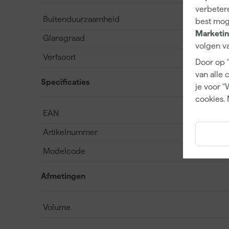
verbetere
Buitenduurzaamheid
best mog
Marketin
Glansgraad
volgen va
Verfsoort
Door op 
van alle 
Specificaties
je voor "
cookies. 
EAN
Artikelnummer
Modelcode
Afmetingen
Volume