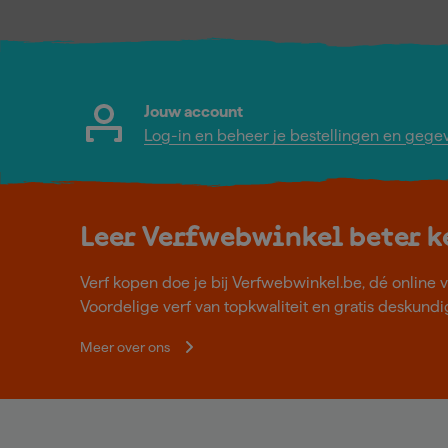
Jouw account
Log-in en beheer je bestellingen en gege
Leer Verfwebwinkel beter 
Verf kopen doe je bij Verfwebwinkel.be, dé online v
Voordelige verf van topkwaliteit en gratis deskundig
Meer over ons