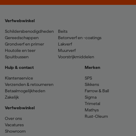
Verfwebwinkel
Schildersbenodigdheden
Beits
Gereedschappen
Betonverf en -coatings
Grondverf en primer
Lakverf
Houtolie en teer
Muurverf
Spuitbussen
Voorstrijkmiddelen
Hulp & contact
Merken
Klantenservice
SPS
Verzenden & retourneren
Sikkens
Betaalmogelijkheden
Farrow & Ball
Zakelijk
Sigma
Trimetal
Verfwebwinkel
Mathys
Rust-Oleum
Over ons
Vacatures
Showroom