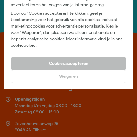
Nieuwsbrief
advertenties en het volgen van je internetgedrag.
Inschrijven wekelijkse nieuwsbrief
Door op "Cookies accepteren" te klikken, geef je
Wij helpen je graag
toestemming voor het gebruik van alle cookies, inclusief
Neem contact op met één van onze specialisten.
marketingcookies voor advertentiepersonalisatie. Kies je
voor "Weigeren", dan plaatsen we alleen functionele en
beperkt analytische cookies. Meer informatie vind je in ons
Leer Verfwebwinkel beter kennen
cookiebeleid
.
Verf kopen doe je bij Verfwebwinkel.be, dé online verfwinkel van
België. Voordelige verf van topkwaliteit en gratis deskundig advies,
Cookies accepteren
wat je project ook is.
Weigeren
Meer over ons
Showroom in Tilburg
Openingstijden
Maandag t/m vrijdag 08:00 - 18:00
Zaterdag 08:00 - 16:00
Zevenheuvelenweg 25
5048 AN Tilburg