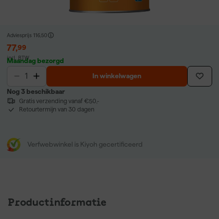
Adviesprijs
116,50
77
,
99
incl. BTW
Maandag bezorgd
In winkelwagen
Nog 3 beschikbaar
Gratis verzending vanaf €50,-
Retourtermijn van 30 dagen
Verfwebwinkel is Kiyoh gecertificeerd
Productinformatie