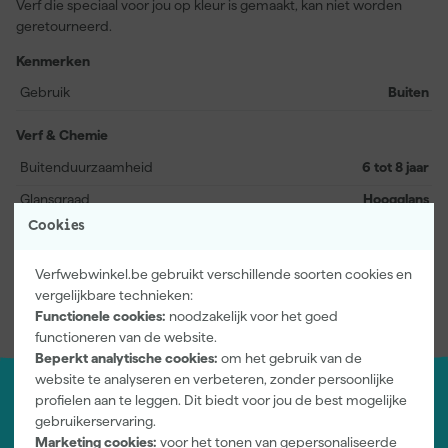
Verf die speciaal voor jou op kleur is gemaakt, kan niet worden
geretourneerd.
Kenmerken
Gebruik
Buiten
Verf & Chemie
Buitenduurzaamheid
6 tot 8 jaar
Glansgraad
Hoogglans
Cookies
Verfsoort
Terpentinebasis (Alkyd)
Verfwebwinkel.be gebruikt verschillende soorten cookies en
Bekijk alle kenmerken
vergelijkbare technieken:
Functionele cookies:
noodzakelijk voor het goed
functioneren van de website.
Beperkt analytische cookies:
om het gebruik van de
website te analyseren en verbeteren, zonder persoonlijke
profielen aan te leggen. Dit biedt voor jou de best mogelijke
Jouw account
gebruikerservaring.
Log-in en beheer je bestellingen en gegevens
Marketing cookies:
voor het tonen van gepersonaliseerde