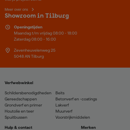
Meer over ons
Showroom in Tilburg
Openingstijden
Maandag t/m vrijdag 08:00 - 18:00
Zaterdag 08:00 - 16:00
Zevenheuvelenweg 25
5048 AN Tilburg
Verfwebwinkel
Schildersbenodigdheden
Beits
Gereedschappen
Betonverf en -coatings
Grondverf en primer
Lakverf
Houtolie en teer
Muurverf
Spuitbussen
Voorstrijkmiddelen
Hulp & contact
Merken