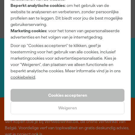
Verfsoort
Waterbasis (acryl)
Beperkt analytische cookies:
om het gebruik van de
website te analyseren en verbeteren, zonder persoonlijke
Bekijk alle kenmerken
profielen aan te leggen. Dit biedt voor jou de best mogelijke
gebruikerservaring.
Marketing cookies:
voor het tonen van gepersonaliseerde
advertenties en het volgen van je internetgedrag.
Door op "Cookies accepteren" te klikken, geef je
toestemming voor het gebruik van alle cookies, inclusief
Jouw account
marketingcookies voor advertentiepersonalisatie. Kies je
Log-in en beheer je bestellingen en gegevens
voor "Weigeren", dan plaatsen we alleen functionele en
Nieuwsbrief
beperkt analytische cookies. Meer informatie vind je in ons
Inschrijven wekelijkse nieuwsbrief
cookiebeleid
.
Wij helpen je graag
Neem contact op met één van onze specialisten.
Cookies accepteren
Weigeren
Leer Verfwebwinkel beter kennen
Verf kopen doe je bij Verfwebwinkel.be, dé online verfwinkel van
België. Voordelige verf van topkwaliteit en gratis deskundig advies,
wat je project ook is.