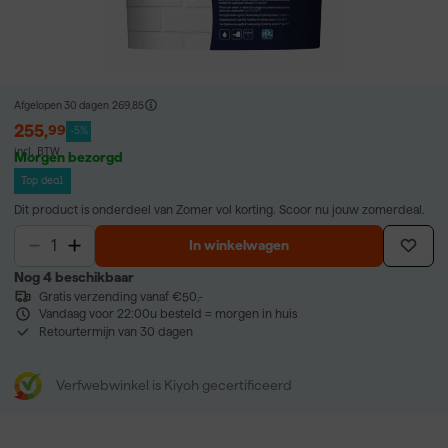
Afgelopen 30 dagen
269,85
255
,
99
-5%
incl. BTW
Morgen bezorgd
Top deal
Dit product is onderdeel van Zomer vol korting. Scoor nu jouw zomerdeal.
In winkelwagen
Nog 4 beschikbaar
Gratis verzending vanaf €50,-
Vandaag voor 22:00u besteld = morgen in huis
Retourtermijn van 30 dagen
Verfwebwinkel is Kiyoh gecertificeerd