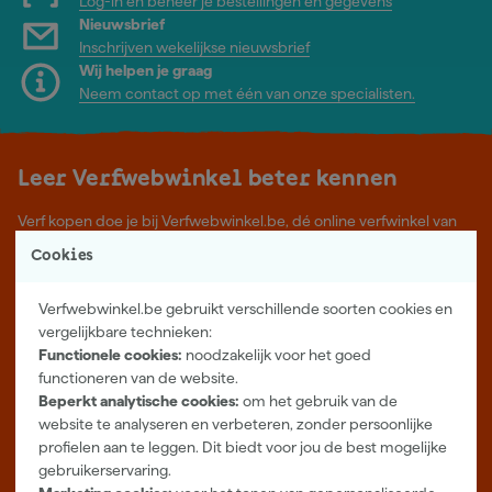
Log-in en beheer je bestellingen en gegevens
Nieuwsbrief
Inschrijven wekelijkse nieuwsbrief
Wij helpen je graag
Neem contact op met één van onze specialisten.
Leer Verfwebwinkel beter kennen
Verf kopen doe je bij Verfwebwinkel.be, dé online verfwinkel van
België. Voordelige verf van topkwaliteit en gratis deskundig advies,
Cookies
wat je project ook is.
Meer over ons
Verfwebwinkel.be gebruikt verschillende soorten cookies en
Showroom in Tilburg
vergelijkbare technieken:
Functionele cookies:
noodzakelijk voor het goed
Openingstijden
functioneren van de website.
Maandag t/m vrijdag 08:00 - 18:00
Beperkt analytische cookies:
om het gebruik van de
Zaterdag 08:00 - 16:00
website te analyseren en verbeteren, zonder persoonlijke
profielen aan te leggen. Dit biedt voor jou de best mogelijke
Zevenheuvelenweg 25
gebruikerservaring.
5048 AN Tilburg