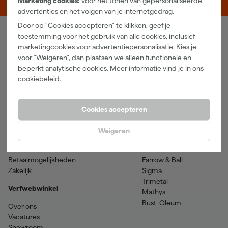
Marketing cookies:
voor het tonen van gepersonaliseerde
advertenties en het volgen van je internetgedrag.
Door op "Cookies accepteren" te klikken, geef je
toestemming voor het gebruik van alle cookies, inclusief
Verfwebwinkel
marketingcookies voor advertentiepersonalisatie. Kies je
voor "Weigeren", dan plaatsen we alleen functionele en
Schildersbenodigdheden
Beits
beperkt analytische cookies. Meer informatie vind je in ons
Gereedschappen
Betonverf en -coatings
cookiebeleid
.
Grondverf en primer
Lakverf
Houtolie en teer
Muurverf
Spuitbussen
Voorstrijkmiddelen
Cookies accepteren
Hulp & contact
Merken
Weigeren
Klantenservice
SPS
Verzenden & retourneren
Sikkens
Betaalmogelijkheden
Farrow & Ball
Zakelijk
Sigma
Trimetal
Verfwebwinkel
Mathys
Rust-Oleum
Over ons
Vacatures
Showroom