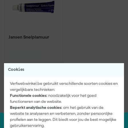
Jansen Snelplamuur
Cookies
20
,
20
incl. BTW
Verfwebwinkel.be gebruikt verschillende soorten cookies en
vergelijkbare technieken:
Vergelijk
Functionele cookies:
noodzakelijk voor het goed
functioneren van de website.
Beperkt analytische cookies:
om het gebruik van de
website te analyseren en verbeteren, zonder persoonlijke
profielen aan te leggen. Dit biedt voor jou de best mogelijke
gebruikerservaring.