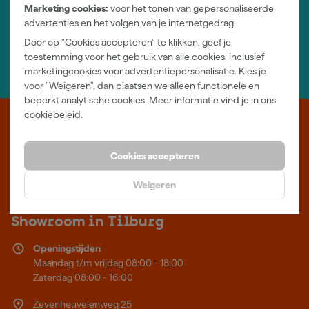
Jouw account
Marketing cookies:
voor het tonen van gepersonaliseerde
Log-in en beheer je bestellingen en gegevens
advertenties en het volgen van je internetgedrag.
Nieuwsbrief
Door op "Cookies accepteren" te klikken, geef je
Inschrijven wekelijkse nieuwsbrief
toestemming voor het gebruik van alle cookies, inclusief
Wij helpen je graag
marketingcookies voor advertentiepersonalisatie. Kies je
Neem contact op met één van onze specialisten.
voor "Weigeren", dan plaatsen we alleen functionele en
beperkt analytische cookies. Meer informatie vind je in ons
cookiebeleid
.
Leer Verfwebwinkel beter kennen
Verf kopen doe je bij Verfwebwinkel.be, dé online verfwinkel van
Cookies accepteren
België. Voordelige verf van topkwaliteit en gratis deskundig advies,
wat je project ook is.
Weigeren
Meer over ons
Showroom in Tilburg
Openingstijden
Maandag t/m vrijdag 08:00 - 18:00
Zaterdag 08:00 - 16:00
Zevenheuvelenweg 25