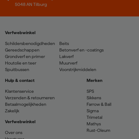
5048 AN Tilburg
Verfwebwinkel
Schildersbenodigdheden
Beits
Gereedschappen
Betonverf en -coatings
Grondverf en primer
Lakverf
Houtolie en teer
Muurverf
Spuitbussen
Voorstrijkmiddelen
Hulp & contact
Merken
Klantenservice
SPS
Verzenden & retourneren
Sikkens
Betaalmogelijkheden
Farrow & Ball
Zakelijk
Sigma
Trimetal
Verfwebwinkel
Mathys
Rust-Oleum
Over ons
Vacatures