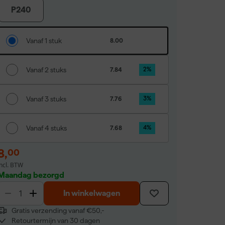
P240
Vanaf 1 stuk
8.00
Vanaf 2 stuks
7.84
2
%
Vanaf 3 stuks
7.76
3
%
Vanaf 4 stuks
7.68
4
%
8
,
00
incl. BTW
Maandag bezorgd
In winkelwagen
Gratis verzending vanaf €50,-
Retourtermijn van 30 dagen