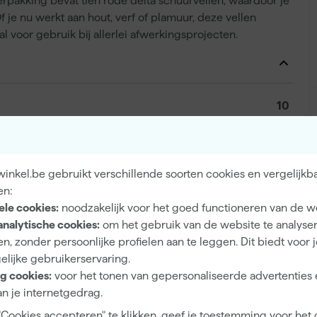
erpakking bevat tien rode delta schuurvellen, waardoor je
je nu werkt aan hout, verf of plamuur, deze vellen
al voor gebruik bij allerlei afwerkingsprojecten.
10
94 mm
Deltaschuurmachine
inkel.be gebruikt verschillende soorten cookies en vergelijkb
Aluminium, Hout, Kunststof, Non-ferrometaal, Staal
en:
ele cookies:
noodzakelijk voor het goed functioneren van de w
P80
analytische cookies:
om het gebruik van de website te analyse
Extra Grof
n, zonder persoonlijke profielen aan te leggen. Dit biedt voor 
elijke gebruikerservaring.
94 mm
g cookies:
voor het tonen van gepersonaliseerde advertenties 
n je internetgedrag.
"Cookies accepteren" te klikken, geef je toestemming voor het