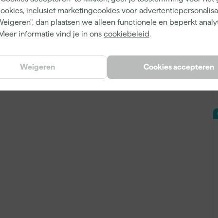
cookies, inclusief marketingcookies voor advertentiepersonalisat
0088381961431
Weigeren", dan plaatsen we alleen functionele en beperkt analy
Meer informatie vind je in ons
cookiebeleid
.
108423
P-33277
Weigeren
Cookies accepteren