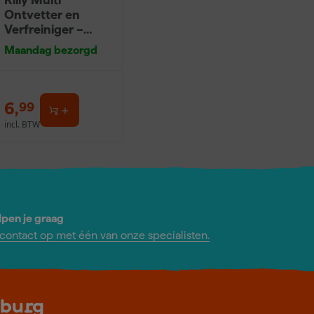
Ontvetter en
Verfreiniger –
0,5L
Maandag bezorgd
6
,
99
incl. BTW
lpen je graag
ontact op met één van onze specialisten.
lburg