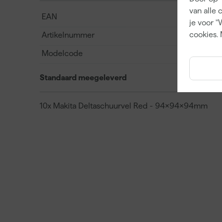
van alle 
EAN
je voor "
cookies. 
Artikelnummer
Modelcode
Standaard meegeleverd
10x Makita Deltaschuurvel Red - 94x94x94mm