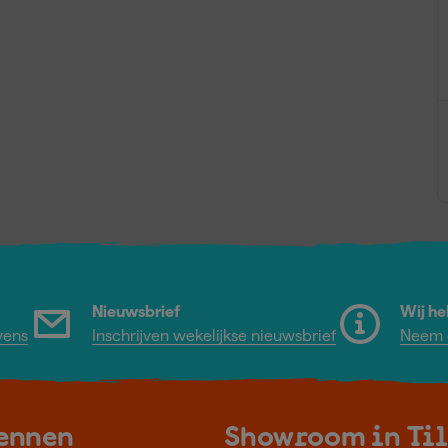
Nieuwsbrief
Wij he
vens
Inschrijven wekelijkse nieuwsbrief
Neem c
kennen
Showroom in Ti