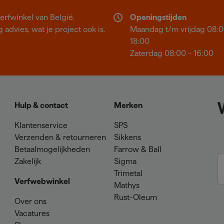
erfwinkel van België.
Openingstijden
 advies, wat je project ook is.
Maandag t/m vrijdag 08:0
18:00
Zaterdag 08:00 - 16:00
Hulp & contact
Merken
Klantenservice
SPS
Verzenden & retourneren
Sikkens
Betaalmogelijkheden
Farrow & Ball
Zakelijk
Sigma
Trimetal
Verfwebwinkel
Mathys
Rust-Oleum
Over ons
Vacatures