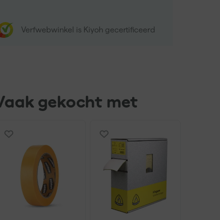
Verfwebwinkel is Kiyoh gecertificeerd
Vaak gekocht met