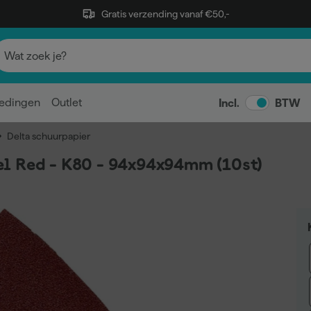
Gratis verzending vanaf €50,-
edingen
Outlet
Incl.
BTW
Delta schuurpapier
l Red - K80 - 94x94x94mm (10st)