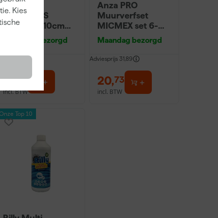
Go!Paint
Anza PRO
ie. Kies
Economy S
Muurverfset
tische
Verfbak - 10cm
MICMEX set 6-
Roller - 15 x 32 cm
delig
Maandag bezorgd
Maandag bezorgd
+ 5 inzetbakken
Adviesprijs
31,89
2
,
20
,
99
73
incl. BTW
incl. BTW
Onze Top 10
Rilly Multi