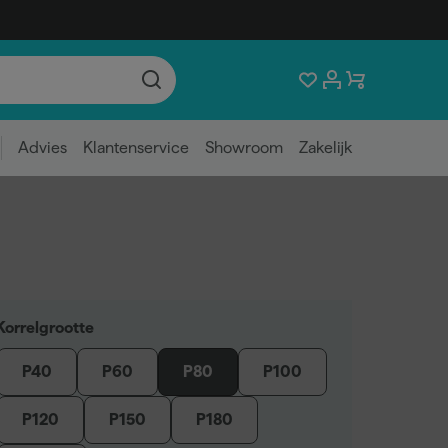
Advies
Klantenservice
Showroom
Zakelijk
Korrelgrootte
P40
P60
P80
P100
P120
P150
P180