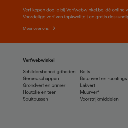
Verf kopen doe je bij Verfwebwinkel.be, dé online v
Voordelige verf van topkwaliteit en gratis deskundig
Meer over ons
Verfwebwinkel
Schildersbenodigdheden
Beits
Gereedschappen
Betonverf en -coatings
Grondverf en primer
Lakverf
Houtolie en teer
Muurverf
Spuitbussen
Voorstrijkmiddelen