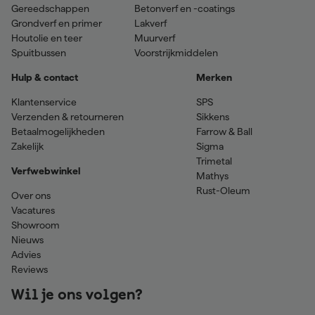
Gereedschappen
Betonverf en -coatings
Grondverf en primer
Lakverf
Houtolie en teer
Muurverf
Spuitbussen
Voorstrijkmiddelen
Hulp & contact
Merken
Klantenservice
SPS
Verzenden & retourneren
Sikkens
Betaalmogelijkheden
Farrow & Ball
Zakelijk
Sigma
Trimetal
Verfwebwinkel
Mathys
Rust-Oleum
Over ons
Vacatures
Showroom
Nieuws
Advies
Reviews
Wil je ons volgen?