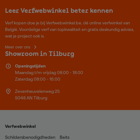
Leer Verfwebwinkel beter kennen
Verf kopen doe je bij Verfwebwinkel.be, dé online verfwinkel van
België. Voordelige verf van topkwaliteit en gratis deskundig advies,
wat je project ook is.
Meer over ons
Showroom in Tilburg
Openingstijden
Maandag t/m vrijdag 08:00 - 18:00
Zaterdag 08:00 - 16:00
Zevenheuvelenweg 25
5048 AN Tilburg
Verfwebwinkel
Schildersbenodigdheden
Beits