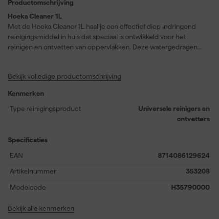
Productomschrijving
Hoeka Cleaner 1L
Met de Hoeka Cleaner 1L haal je een effectief diep indringend
reinigingsmiddel in huis dat speciaal is ontwikkeld voor het
reinigen en ontvetten van oppervlakken. Deze watergedragen
cleaner is ideaal voor het verwijderen van hardnekkige
verontreinigingen, zoals vuil-, nicotine- en vetaanslag op
Bekijk volledige productomschrijving
pleisterwerk en bestaande verflagen. Door de krachtige
samenstelling pakt het product zelfs de meest vastzittende
Kenmerken
aanslag aan zonder de ondergrond aan te tasten. Hierdoor is het
uitermate geschikt om gebruikt te worden bij professionele
Type reinigingsproduct
Universele reinigers en
schoonmaakklussen én in huis bij bijvoorbeeld
ontvetters
schilderwerkvoorbereiding. De Hoeka Cleaner laat geen
blekende strepen achter en zorgt ervoor dat oppervlakken weer
Specificaties
fris en schoon worden waardoor ze klaar zijn voor verdere
EAN
8714086129624
behandeling of afwerking.
Artikelnummer
353208
Modelcode
H35790000
Bekijk alle kenmerken