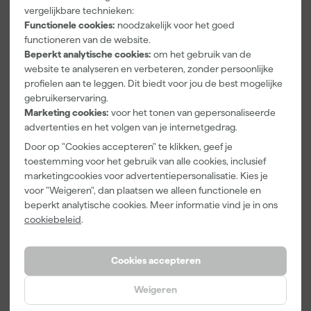
Paintura
Go!Paint
Anza PRO
vergelijkbare technieken:
Lucamax
Economy S
Muurverfset
Functionele cookies:
noodzakelijk voor het goed
Washi tape -
Verfbak -
MICMEX set
functioneren van de website.
50mx24mm
10cm Roller -
6-delig
Morgen
Morgen
Morgen
Beperkt analytische cookies:
om het gebruik van de
15 x 32 cm + 5
bezorgd
bezorgd
bezorgd
website te analyseren en verbeteren, zonder persoonlijke
inzetbakken
profielen aan te leggen. Dit biedt voor jou de best mogelijke
gebruikerservaring.
Adviesprijs
31,89
Marketing cookies:
voor het tonen van gepersonaliseerde
3
,
2
,
20
,
99
99
73
advertenties en het volgen van je internetgedrag.
incl. BTW
incl. BTW
incl. BTW
Door op "Cookies accepteren" te klikken, geef je
toestemming voor het gebruik van alle cookies, inclusief
Onze Top 10
marketingcookies voor advertentiepersonalisatie. Kies je
voor "Weigeren", dan plaatsen we alleen functionele en
beperkt analytische cookies. Meer informatie vind je in ons
cookiebeleid
.
Cookies accepteren
Weigeren