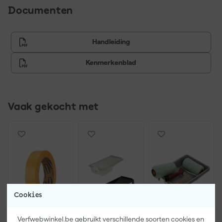
Documenten
Handleiding
Kenmerkenblad
Vaak gekocht met
Cookies
Verfwebwinkel.be gebruikt verschillende soorten cookies en