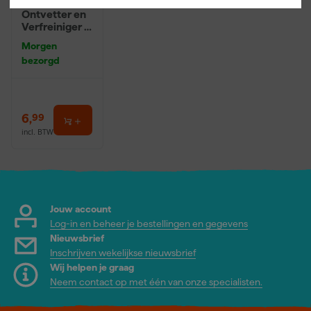
Rilly Multi
Ontvetter en
Verfreiniger –
0,5L
Morgen
bezorgd
6
,
99
incl. BTW
Jouw account
Log-in en beheer je bestellingen en gegevens
Nieuwsbrief
Inschrijven wekelijkse nieuwsbrief
Wij helpen je graag
Neem contact op met één van onze specialisten.