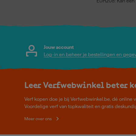
EUH208: Kan een a
Jouw account
Log-in en beheer je bestellingen en gege
Leer Verfwebwinkel beter 
Verf kopen doe je bij Verfwebwinkel.be, dé online v
Voordelige verf van topkwaliteit en gratis deskundig
Meer over ons