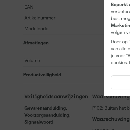
Beperkt 
EAN
verbetere
Artikelnummer
best mog
Marketin
Modelcode
volgen va
Door op 
Afmetingen
van alle 
je voor "
Volume
cookies. 
Productveiligheid
Veiligheidsaanwijzingen
Waarschuwinge
Gevarenaanduiding,
P102: Buiten het 
Voorzorgsaanduiding,
Waarschuwing
Signaalwoord