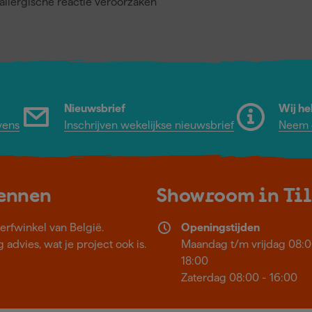
llergische reactie veroorzaken
Nieuwsbrief
Wij he
vens
Inschrijven wekelijkse nieuwsbrief
Neem c
kennen
Showroom in Ti
erfwinkel van België.
Openingstijden
 advies, wat je project ook is.
Maandag t/m vrijdag 08:0
18:00
Zaterdag 08:00 - 16:00