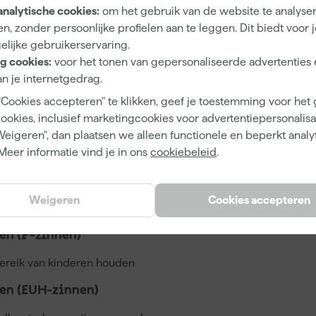
analytische cookies:
om het gebruik van de website te analyse
5029496400229
n, zonder persoonlijke profielen aan te leggen. Dit biedt voor 
358578
elijke gebruikerservaring.
g cookies:
voor het tonen van gepersonaliseerde advertenties 
231018363
n je internetgedrag.
"Cookies accepteren" te klikken, geef je toestemming voor het
cookies, inclusief marketingcookies voor advertentiepersonalisat
Weigeren", dan plaatsen we alleen functionele en beperkt analy
2.5 L
Meer informatie vind je in ons
cookiebeleid
.
Weigeren
Cookies accepteren
n (P-zinnen)
bereik van kinderen houden
en (EUH-zinnen)