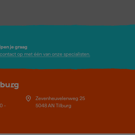
lpen je graag
ontact op met één van onze specialisten.
lburg
Zevenheuvelenweg 25
0 -
5048 AN Tilburg