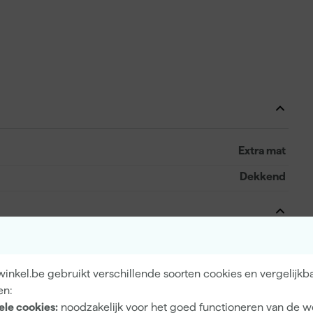
Extra mat
Dekkend
Mid Base
inkel.be gebruikt verschillende soorten cookies en vergelijkb
en:
ele cookies:
noodzakelijk voor het goed functioneren van de w