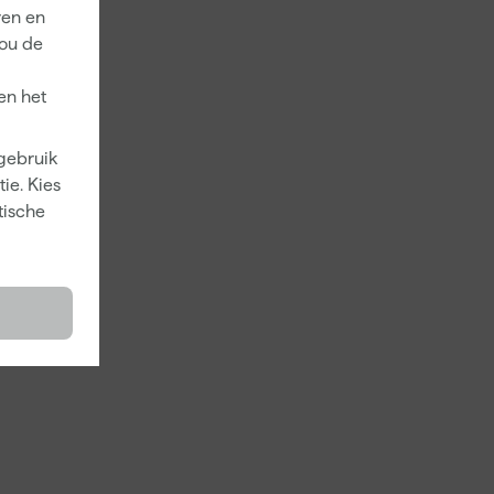
ren en
jou de
en het
 gebruik
ie. Kies
tische