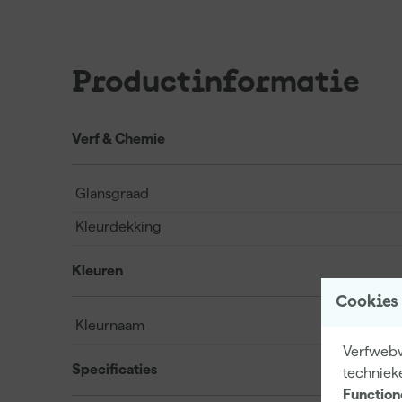
Productinformatie
Verf & Chemie
Glansgraad
Kleurdekking
Kleuren
Cookies
Kleurnaam
Verfwebw
Specificaties
techniek
Function