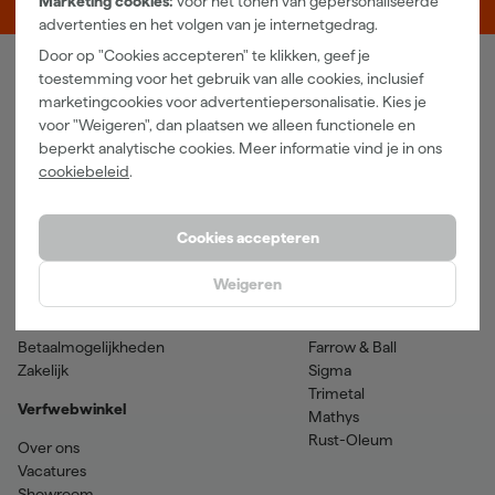
Marketing cookies:
voor het tonen van gepersonaliseerde
advertenties en het volgen van je internetgedrag.
Door op "Cookies accepteren" te klikken, geef je
toestemming voor het gebruik van alle cookies, inclusief
Verfwebwinkel
marketingcookies voor advertentiepersonalisatie. Kies je
voor "Weigeren", dan plaatsen we alleen functionele en
Schildersbenodigdheden
Beits
beperkt analytische cookies. Meer informatie vind je in ons
Gereedschappen
Betonverf en -coatings
cookiebeleid
.
Grondverf en primer
Lakverf
Houtolie en teer
Muurverf
Spuitbussen
Voorstrijkmiddelen
Cookies accepteren
Hulp & contact
Merken
Weigeren
Klantenservice
SPS
Verzenden & retourneren
Sikkens
Betaalmogelijkheden
Farrow & Ball
Zakelijk
Sigma
Trimetal
Verfwebwinkel
Mathys
Rust-Oleum
Over ons
Vacatures
Showroom