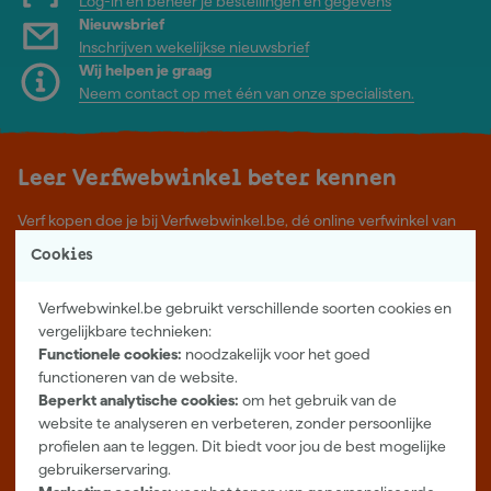
Log-in en beheer je bestellingen en gegevens
Nieuwsbrief
Inschrijven wekelijkse nieuwsbrief
Wij helpen je graag
Neem contact op met één van onze specialisten.
Leer Verfwebwinkel beter kennen
Verf kopen doe je bij Verfwebwinkel.be, dé online verfwinkel van
België. Voordelige verf van topkwaliteit en gratis deskundig advies,
Cookies
wat je project ook is.
Meer over ons
Verfwebwinkel.be gebruikt verschillende soorten cookies en
Showroom in Tilburg
vergelijkbare technieken:
Functionele cookies:
noodzakelijk voor het goed
Openingstijden
functioneren van de website.
Maandag t/m vrijdag 08:00 - 18:00
Beperkt analytische cookies:
om het gebruik van de
Zaterdag 08:00 - 16:00
website te analyseren en verbeteren, zonder persoonlijke
profielen aan te leggen. Dit biedt voor jou de best mogelijke
Zevenheuvelenweg 25
gebruikerservaring.
5048 AN Tilburg