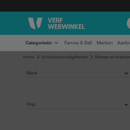
Categorieën
Farrow & Ball
Merken
Aanbi
Home
Schildersbenodigdheden
Messen en krabber
Merk
Stanley
(9)
Prijs
Hultafors
(7)
€
€
Anza
(2)