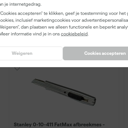
n je internetgedrag.
Morgen bezorgd
"Cookies accepteren" te klikken, geef je toestemming voor het
cookies, inclusief marketingcookies voor advertentiepersonalisat
Weigeren", dan plaatsen we alleen functionele en beperkt analy
14
,
99
Meer informatie vind je in ons
cookiebeleid
.
incl. BTW
Vergelijk
Weigeren
Cookies accepteren
Stanley 0-10-411 FatMax afbreekmes -