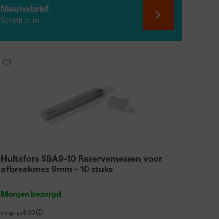
Nieuwsbrief.
Schrijf je in
ed. Een 9mm mes is licht en geschikt voor fijn
afbreekmes is veelzijdig en wordt het meest
xtra stabiliteit bij zwaarder werk zoals het
uvast, ook met verfhanden. Het vergrendelsysteem
emmets van koolstofstaal of roestvrij staal voor
Hultafors SBA9-10 Reservemessen voor
afbreekmes 9mm - 10 stuks
Morgen bezorgd
viesprijs
8,00