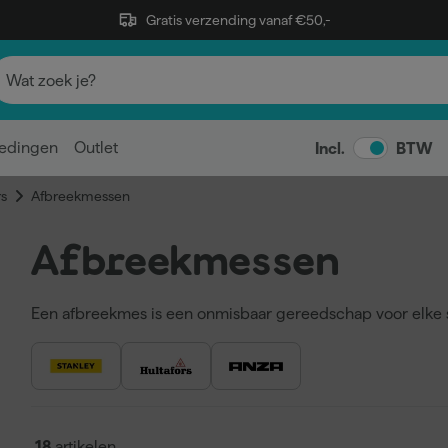
Gratis verzending vanaf €50,-
edingen
Outlet
Incl.
BTW
s
Afbreekmessen
Afbreekmessen
Een afbreekmes is een onmisbaar gereedschap voor elke sc
afbreekmesje voor het aansnijden van kitvoegen, het verwi
opensnijden van verfblikken en het op maat snijden van ma
segmenten heb je altijd een scherp mes bij de hand.
Voordelen van afbreekmessen:
18
artikelen