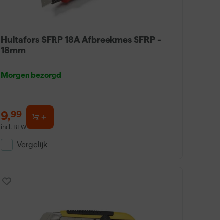
Hultafors SFRP 18A Afbreekmes SFRP -
18mm
Morgen bezorgd
9
,
99
incl. BTW
Vergelijk