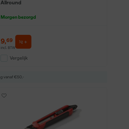
Allround
Morgen bezorgd
9
,
69
incl. BTW
Vergelijk
ng vanaf €50,-