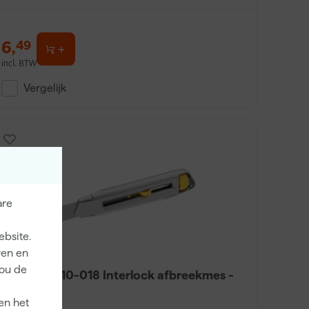
6
,
49
incl. BTW
Vergelijk
are
ebsite.
ren en
jou de
Stanley 0-10-018 Interlock afbreekmes -
18mm
en het