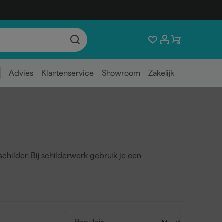
Advies
Klantenservice
Showroom
Zakelijk
hilder. Bij schilderwerk gebruik je een
jderen van oude verf- en kitresten, het
skerfolie of
afdekmateriaal
. Door de afbreekbare