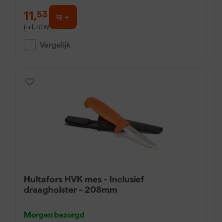
11
,
53
incl. BTW
Vergelijk
Hultafors HVK mes - Inclusief
draagholster - 208mm
Morgen bezorgd