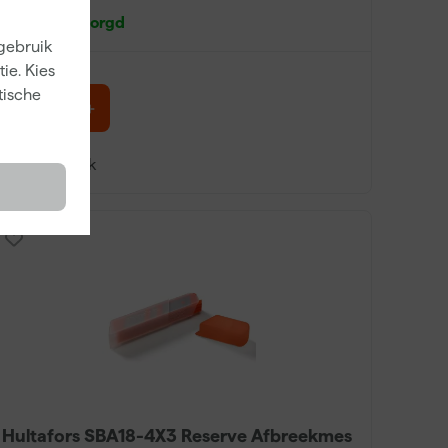
Morgen bezorgd
 gebruik
ie. Kies
tische
13
,
39
incl. BTW
Vergelijk
Hultafors SBA18-4X3 Reserve Afbreekmes