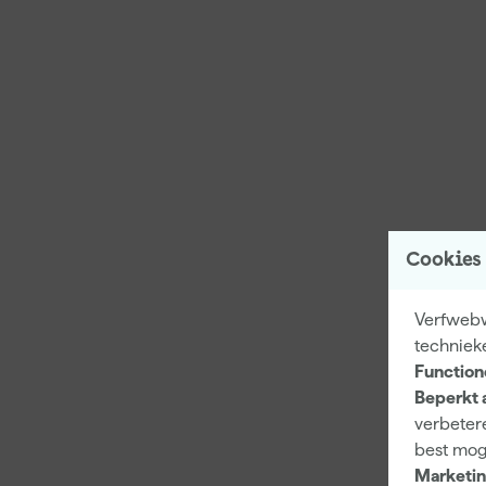
Cookies
Verfwebw
techniek
Function
Beperkt 
verbetere
best mog
Marketin