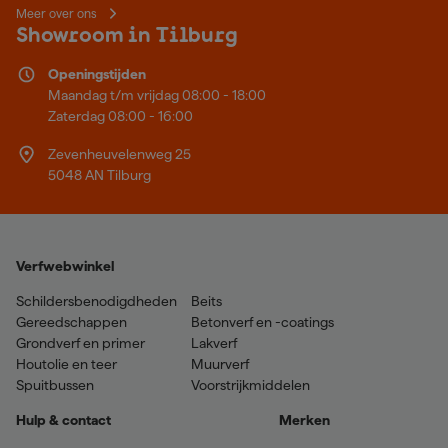
Meer over ons
Showroom in Tilburg
Openingstijden
Maandag t/m vrijdag 08:00 - 18:00
Zaterdag 08:00 - 16:00
Zevenheuvelenweg 25
5048 AN Tilburg
Verfwebwinkel
Schildersbenodigdheden
Beits
Gereedschappen
Betonverf en -coatings
Grondverf en primer
Lakverf
Houtolie en teer
Muurverf
Spuitbussen
Voorstrijkmiddelen
Hulp & contact
Merken