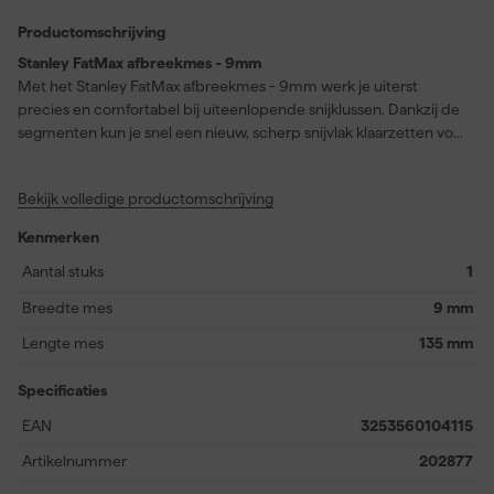
Productomschrijving
Stanley FatMax afbreekmes - 9mm
Met het Stanley FatMax afbreekmes - 9mm werk je uiterst
precies en comfortabel bij uiteenlopende snijklussen. Dankzij de
segmenten kun je snel een nieuw, scherp snijvlak klaarzetten voor
efficiënt en nauwkeurig werken. De gegoten zink behuizing zorgt
voor langdurige sterkte en betrouwbaarheid, zodat het mes
Bekijk volledige productomschrijving
bestand is tegen intensief gebruik. Het gestroomlijnde ontwerp
ligt prettig in de hand en biedt optimale controle bij elke
Kenmerken
beweging. Het zelfvergrendelende messchuifsysteem houdt het
mes stevig op zijn plaats voor extra veiligheid. Het ingebouwde
Aantal stuks
1
eindkapje maakt het eenvoudig om de botte segmenten veilig af
Breedte mes
9 mm
te breken, en met de handige broekklem draag je het mes
gemakkelijk met je mee tijdens je werkzaamheden.
Lengte mes
135 mm
Specificaties
EAN
3253560104115
Artikelnummer
202877