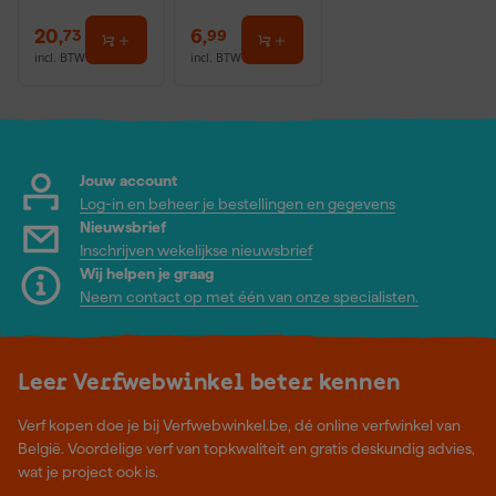
20
,
6
,
73
99
incl. BTW
incl. BTW
Jouw account
Log-in en beheer je bestellingen en gegevens
Nieuwsbrief
Inschrijven wekelijkse nieuwsbrief
Wij helpen je graag
Neem contact op met één van onze specialisten.
Leer Verfwebwinkel beter kennen
Verf kopen doe je bij Verfwebwinkel.be, dé online verfwinkel van
België. Voordelige verf van topkwaliteit en gratis deskundig advies,
wat je project ook is.