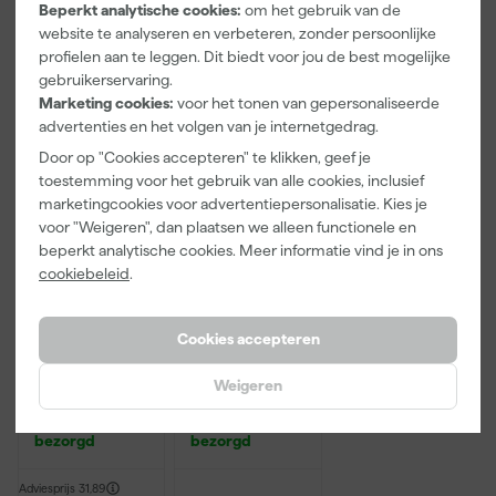
Beperkt analytische cookies:
om het gebruik van de
website te analyseren en verbeteren, zonder persoonlijke
6
,
3
,
2
,
49
99
99
profielen aan te leggen. Dit biedt voor jou de best mogelijke
incl. BTW
incl. BTW
incl. BTW
gebruikerservaring.
Marketing cookies:
voor het tonen van gepersonaliseerde
Onze Top 10
advertenties en het volgen van je internetgedrag.
Door op "Cookies accepteren" te klikken, geef je
toestemming voor het gebruik van alle cookies, inclusief
marketingcookies voor advertentiepersonalisatie. Kies je
voor "Weigeren", dan plaatsen we alleen functionele en
beperkt analytische cookies. Meer informatie vind je in ons
cookiebeleid
.
Cookies accepteren
Anza PRO
Rilly Multi
Muurverfset
Ontvetter en
Weigeren
MICMEX set
Verfreiniger –
6-delig
0,5L
Maandag
Maandag
bezorgd
bezorgd
Adviesprijs
31,89