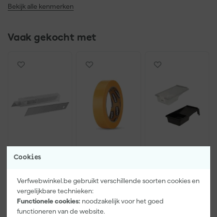
Bekijk alle kenmerken
Vaak gekocht met
Stanley 0-11-
Paintura
Go!Paint
Cookies
300 Reserve
Lucamax
Economy S
afbreekmesse
Washi tape -
Verfbak -
Verfwebwinkel.be gebruikt verschillende soorten cookies en
n - 9mm (10st)
50mx24mm
10cm Roller -
Maandag
Maandag
Maandag
vergelijkbare technieken:
15 x 32 cm + 5
bezorgd
bezorgd
bezorgd
inzetbakken
Functionele cookies:
noodzakelijk voor het goed
functioneren van de website.