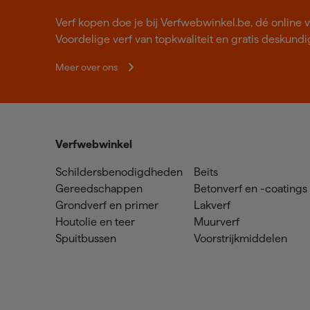
Verf kopen doe je bij Verfwebwinkel.be, dé online v
Voordelige verf van topkwaliteit en gratis deskundig
Meer over ons
Verfwebwinkel
Schildersbenodigdheden
Beits
Gereedschappen
Betonverf en -coatings
Grondverf en primer
Lakverf
Houtolie en teer
Muurverf
Spuitbussen
Voorstrijkmiddelen