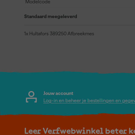
Modelcode
Standaard meegeleverd
1x Hultafors 389250 Afbreekmes
Jouw account
Log-in en beheer je bestellingen en gege
Leer Verfwebwinkel beter 