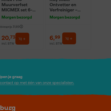
Muurverfset
Ontvetter en
MICMEX set 6-
Verfreiniger –
delig
0,5L
Morgen bezorgd
Morgen bezorgd
dviesprijs
31,89
20
,
6
,
73
99
incl. BTW
incl. BTW
lpen je graag
ontact op met één van onze specialisten.
lburg