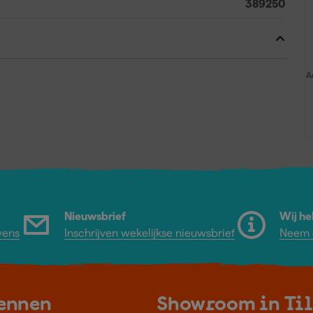
389250
A
Nieuwsbrief
Wij he
vens
Inschrijven wekelijkse nieuwsbrief
Neem c
kennen
Showroom in Ti