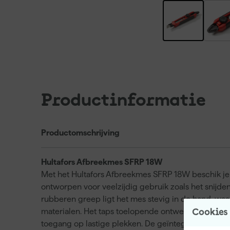
Productinformatie
Productomschrijving
Hultafors Afbreekmes SFRP 18W
Met het Hultafors Afbreekmes SFRP 18W beschik 
ontworpen voor veelzijdig gebruik zoals het snijden 
rubberen greep ligt het mes stevig in de hand, waa
materialen. Het taps toelopende ontwerp zorgt voo
Cookies
toegang op lastige plekken. De geïntegreerde staartv