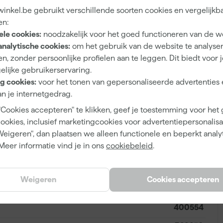
n een dispenser met ruimte voor drie reservemessen,
inkel.be gebruikt verschillende soorten cookies en vergelijkb
ekingen. Het mes is vervaardigd uit duurzaam
en:
iteit en is voorzien van een 1mm dikke metalen
ele cookies:
noodzakelijk voor het goed functioneren van de w
fbreekmes geschikt voor zowel rechts- als linkshandig
analytische cookies:
om het gebruik van de website te analyse
ergrendelen of een wielfunctie. Ideaal voor zowel de
n, zonder persoonlijke profielen aan te leggen. Dit biedt voor 
aan precisie en flexibiliteit.
elijke gebruikerservaring.
g cookies:
voor het tonen van gepersonaliseerde advertenties 
n je internetgedrag.
"Cookies accepteren" te klikken, geef je toestemming voor het
1
cookies, inclusief marketingcookies voor advertentiepersonalisat
Weigeren", dan plaatsen we alleen functionele en beperkt analy
18 mm
Meer informatie vind je in ons
cookiebeleid
.
Weigeren
Cookies accepteren
7317843892512
400554