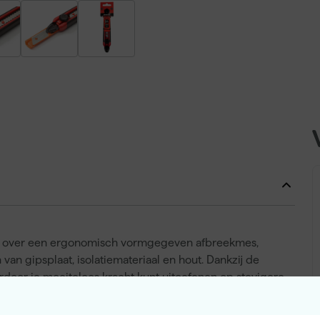
je over een ergonomisch vormgegeven afbreekmes,
van gipsplaat, isolatiemateriaal en hout. Dankzij de
rdoor je moeiteloos kracht kunt uitoefenen op stevigere
r maximale controle, zichtbaarheid en een betere
in is zeer handig voor het insteken van tapijt of het