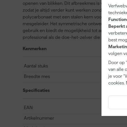
openen van blikken. Dit afbreekmes is voorzien va
Verfwebw
zodat je altijd verder kunt werken zonder onderbr
techniek
polycarbonaat met een stalen kern voor extra stabil
Function
mesgeleider. Het symmetrische ontwerp maakt dit a
Beperkt 
gebruik en biedt de mogelijkheid tot automatisch v
verbetere
professional als de doe-het-zelver die waarde hecht 
best mog
Marketin
Kenmerken
volgen va
Door op 
Aantal stuks
van alle 
je voor "
Breedte mes
cookies. 
Specificaties
EAN
Artikelnummer