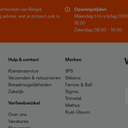
erfwinkel van België.
Openingstijden
 advies, wat je project ook is.
Maandag t/m vrijdag 08:0
18:00
Zaterdag 08:00 - 16:00
Hulp & contact
Merken
Klantenservice
SPS
Verzenden & retourneren
Sikkens
Betaalmogelijkheden
Farrow & Ball
Zakelijk
Sigma
Trimetal
Verfwebwinkel
Mathys
Rust-Oleum
Over ons
Vacatures