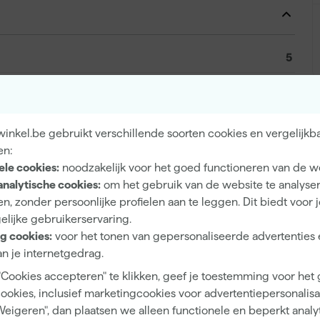
5
Fleece
inkel.be gebruikt verschillende soorten cookies en vergelijkb
en:
0088381490153
ele cookies:
noodzakelijk voor het goed functioneren van de w
analytische cookies:
om het gebruik van de website te analyse
163601
n, zonder persoonlijke profielen aan te leggen. Dit biedt voor 
W107418353
elijke gebruikerservaring.
g cookies:
voor het tonen van gepersonaliseerde advertenties 
n je internetgedrag.
"Cookies accepteren" te klikken, geef je toestemming voor het
cookies, inclusief marketingcookies voor advertentiepersonalisat
42 L
Weigeren", dan plaatsen we alleen functionele en beperkt analy