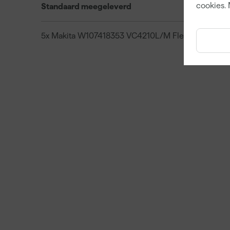
cookies. 
Standaard meegeleverd
5x Makita W107418353 VC4210L/M Fleece stofzak