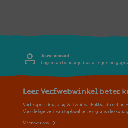
Jouw account
Log-in en beheer je bestellingen en gege
Leer Verfwebwinkel beter 
Verf kopen doe je bij Verfwebwinkel.be, dé online v
Voordelige verf van topkwaliteit en gratis deskundig
Meer over ons