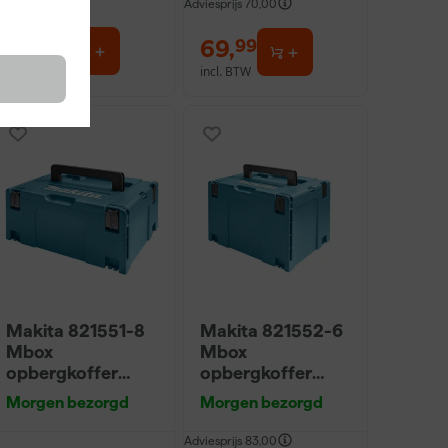
Adviesprijs
70,00
39
,
69
,
00
99
incl. BTW
incl. BTW
Makita 821551-8
Makita 821552-6
Mbox
Mbox
opbergkoffer
opbergkoffer
nummer 3 -
nummer 4 -
Morgen bezorgd
Morgen bezorgd
215mm hoog
320mm hoog
Adviesprijs
83,00