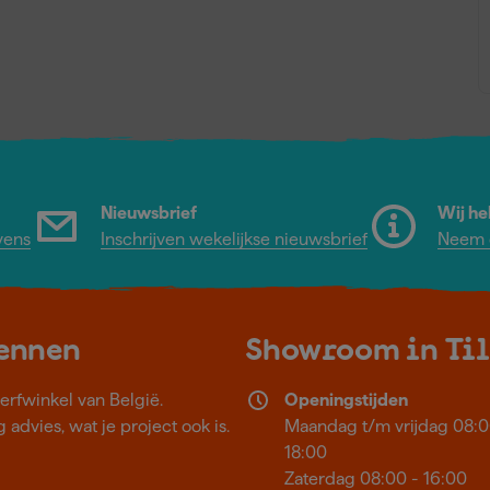
Nieuwsbrief
Wij he
vens
Inschrijven wekelijkse nieuwsbrief
Neem c
kennen
Showroom in Ti
erfwinkel van België.
Openingstijden
 advies, wat je project ook is.
Maandag t/m vrijdag 08:0
18:00
Zaterdag 08:00 - 16:00