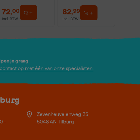
72
,
82
,
00
99
incl. BTW
incl. BTW
lpen je graag
ontact op met één van onze specialisten.
lburg
Zevenheuvelenweg 25
0 -
5048 AN Tilburg