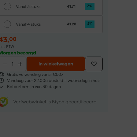
Vanaf 3 stuks
41.71
3
%
Vanaf 4 stuks
41.28
4
%
43
,
00
incl. BTW
Morgen bezorgd
In winkelwagen
Gratis verzending vanaf €50,-
Vandaag voor 22:00u besteld = woensdag in huis
Retourtermijn van 30 dagen
Verfwebwinkel is Kiyoh gecertificeerd