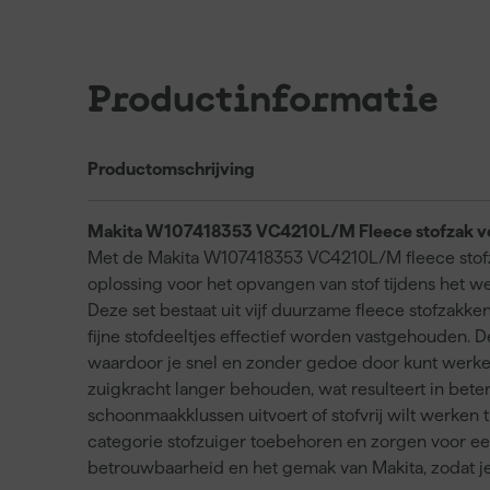
Productinformatie
Productomschrijving
Makita W107418353 VC4210L/M Fleece stofzak v
Met de Makita W107418353 VC4210L/M fleece stofza
oplossing voor het opvangen van stof tijdens het 
Deze set bestaat uit vijf duurzame fleece stofzakken
fijne stofdeeltjes effectief worden vastgehouden. D
waardoor je snel en zonder gedoe door kunt werken.
zuigkracht langer behouden, wat resulteert in betere
schoonmaakklussen uitvoert of stofvrij wilt werken 
categorie stofzuiger toebehoren en zorgen voor een
betrouwbaarheid en het gemak van Makita, zodat j