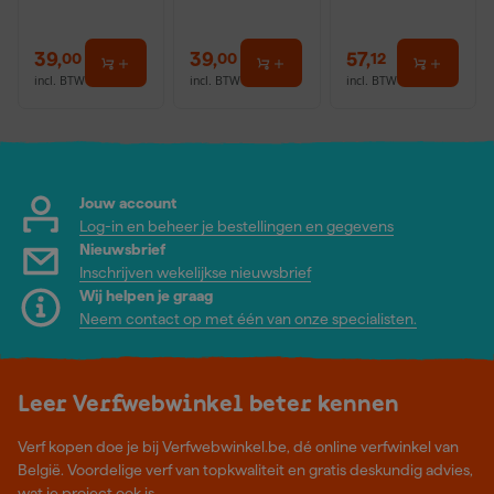
39
,
39
,
57
,
00
00
12
incl. BTW
incl. BTW
incl. BTW
Jouw account
Log-in en beheer je bestellingen en gegevens
Nieuwsbrief
Inschrijven wekelijkse nieuwsbrief
Wij helpen je graag
Neem contact op met één van onze specialisten.
Leer Verfwebwinkel beter kennen
Verf kopen doe je bij Verfwebwinkel.be, dé online verfwinkel van
België. Voordelige verf van topkwaliteit en gratis deskundig advies,
wat je project ook is.