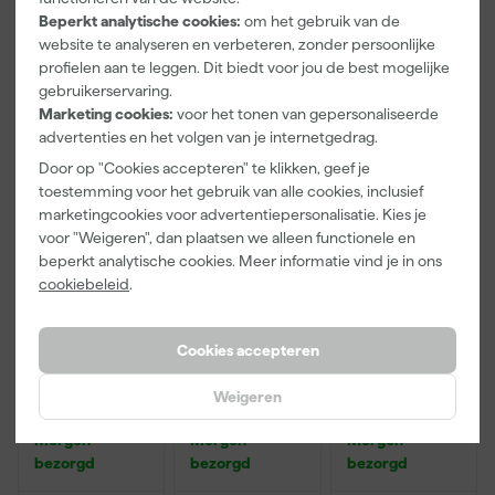
VC3011L
Beperkt analytische cookies:
om het gebruik van de
website te analyseren en verbeteren, zonder persoonlijke
profielen aan te leggen. Dit biedt voor jou de best mogelijke
94
,
39
,
39
,
00
00
00
gebruikerservaring.
incl. BTW
incl. BTW
incl. BTW
Marketing cookies:
voor het tonen van gepersonaliseerde
advertenties en het volgen van je internetgedrag.
Door op "Cookies accepteren" te klikken, geef je
toestemming voor het gebruik van alle cookies, inclusief
marketingcookies voor advertentiepersonalisatie. Kies je
voor "Weigeren", dan plaatsen we alleen functionele en
beperkt analytische cookies. Meer informatie vind je in ons
cookiebeleid
.
Cookies accepteren
Makita P-
Makita P-
Makita B-
43664
43620
68426
Weigeren
Schuurschijve
Schuurschijve
Schuurschijf
n - 125 x K120
n - 125 x K40 -
velcro -
Morgen
Morgen
Morgen
- Hout (50st)
Hout (50st)
225mm -
bezorgd
bezorgd
bezorgd
K320 (25st.)