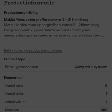
Productinformatie
Productomschrijving
Makita Mbox opbergkoffer nummer 3 – 215mm hoog
Met de Makita Mbox opbergkoffer nummer 3 – 215mm hoog
krijg je een veelzijdige en duurzame oplossing om jouw
gereedschap georganiseerd en veilig te vervoeren. Deze stevige
systeemkoffer, gemaakt van hoogwaardig ABS-materiaal, is
ontworpen voor dagelijks intensief gebruik en bestand tegen
Bekijk volledige productomschrijving
stoten. Door het slimme stapelbare ontwerp combineer je deze
Mbox moeiteloos met andere systainers of Makita koffers,
Product type
waardoor het systeem eenvoudig uit te breiden is. Dankzij de
hoogte van 215 mm heb je voldoende ruimte voor diverse
Extra eigenschappen
Compatibel systeem
machines, toebehoren en accessoires. De handige sluitingen
zorgen ervoor dat de koffer stevig dicht blijft, terwijl het solide
Kenmerken
handvat het meenemen comfortabel maakt. Deze Mbox sluit
Aantal laden
0
naadloos aan op een breed scala aan Makita machines, zodat je
jouw eigen professionele opbergsysteem samenstelt. Met deze
Aantal stuks
1
opbergkoffer houd je werkplek overzichtelijk en transporteer je
Aantal vakken
1
alles eenvoudig naar kluslocatie of werkplaats.
Materiaal
ABS