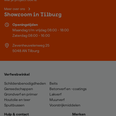
Meer over ons
Showroom in Tilburg
Openingstijden
Maandag t/m vrijdag 08:00 - 18:00
Zaterdag 08:00 - 16:00
Zevenheuvelenweg 25
5048 AN Tilburg
Verfwebwinkel
Schildersbenodigdheden
Beits
Gereedschappen
Betonverf en -coatings
Grondverf en primer
Lakverf
Houtolie en teer
Muurverf
Spuitbussen
Voorstrijkmiddelen
Hulp & contact
Merken