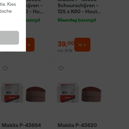
ie. Kies
Schuurschijven -
Schuurschijven -
125 x K240 - Hout
125 x K60 - Hout
tische
(50st)
(50st)
Maandag bezorgd
Maandag bezorgd
39
,
39
,
00
00
incl. BTW
incl. BTW
Makita P-43664
Makita P-43620