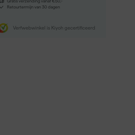
Gratis verzending vanaf €50,-
Retourtermijn van 30 dagen
Verfwebwinkel is Kiyoh gecertificeerd