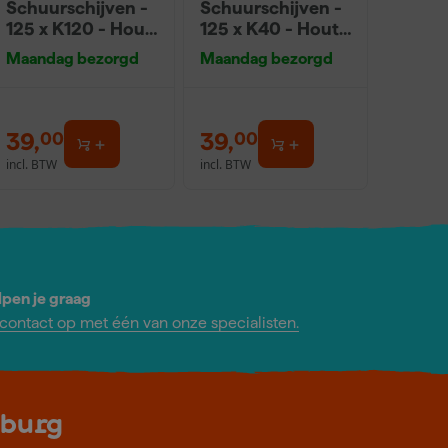
Schuurschijven -
Schuurschijven -
125 x K120 - Hout
125 x K40 - Hout
(50st)
(50st)
Maandag bezorgd
Maandag bezorgd
39
,
39
,
00
00
incl. BTW
incl. BTW
lpen je graag
ontact op met één van onze specialisten.
lburg