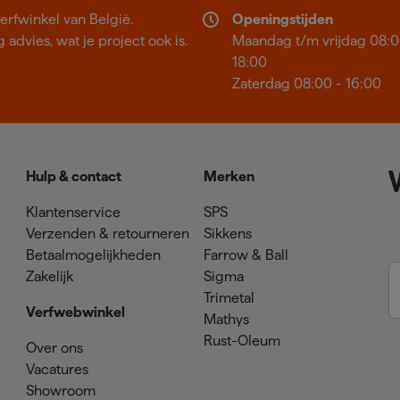
erfwinkel van België.
Openingstijden
 advies, wat je project ook is.
Maandag t/m vrijdag 08:0
18:00
Zaterdag 08:00 - 16:00
Hulp & contact
Merken
Klantenservice
SPS
Verzenden & retourneren
Sikkens
Betaalmogelijkheden
Farrow & Ball
Zakelijk
Sigma
Trimetal
Verfwebwinkel
Mathys
Rust-Oleum
Over ons
Vacatures
Showroom