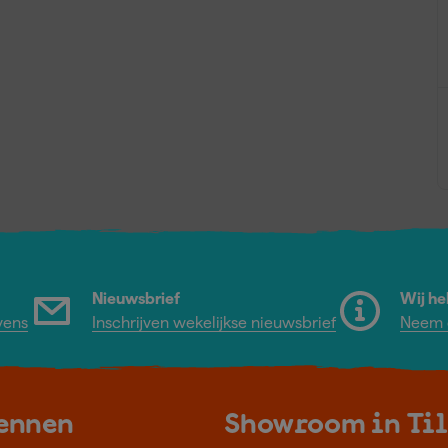
Nieuwsbrief
Wij he
vens
Inschrijven wekelijkse nieuwsbrief
Neem c
kennen
Showroom in Ti