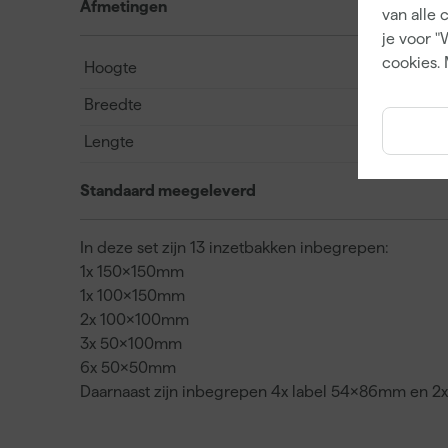
Afmetingen
van alle 
je voor "
cookies. 
Hoogte
Breedte
Lengte
Standaard meegeleverd
In deze set zijn 13 inzetbakken inbegrepen:
1x 150x150mm
1x 100x150mm
2x 100x100mm
3x 50x100mm
6x 50x50mm
Daarnaast zijn inbegrepen 4x label 54x86mm en 2x