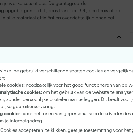
n je werkplaats of bus. De geïntegreerde
 opgeborgen blijft tijdens transport. Of je nu thuis of op
e al je materiaal efficiënt en overzichtelijk binnen het
13
losse layout
inkel.be gebruikt verschillende soorten cookies en vergelijkb
en:
ele cookies:
noodzakelijk voor het goed functioneren van de w
analytische cookies:
om het gebruik van de website te analyse
0088381589987
n, zonder persoonlijke profielen aan te leggen. Dit biedt voor 
elijke gebruikerservaring.
347061
g cookies:
voor het tonen van gepersonaliseerde advertenties 
191X80-2
n je internetgedrag.
"Cookies accepteren" te klikken, geef je toestemming voor het