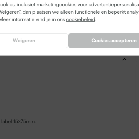
cookies, inclusief marketingcookies voor advertentiepersonalisat
Weigeren", dan plaatsen we alleen functionele en beperkt analy
Meer informatie vind je in ons
cookiebeleid
.
110 mm
295 mm
Weigeren
Cookies accepteren
395 mm
 label 15x75mm.