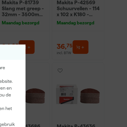
Makita P-81739
Makita P-42569
Slang met greep -
Schuurvellen - 114
32mm - 3500mm
x 102 x K180 -
voor VC2512L /
Hout (50st)
Maandag bezorgd
Maandag bezorgd
VC3011L
94
,
36
,
00
75
incl. BTW
incl. BTW
are
ebsite.
ren en
jou de
en het
 gebruik
Makita P-43686
Makita P-43636