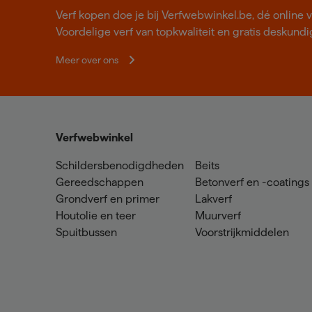
Verf kopen doe je bij Verfwebwinkel.be, dé online v
Voordelige verf van topkwaliteit en gratis deskundig
Meer over ons
Verfwebwinkel
Schildersbenodigdheden
Beits
Gereedschappen
Betonverf en -coatings
Grondverf en primer
Lakverf
Houtolie en teer
Muurverf
Spuitbussen
Voorstrijkmiddelen