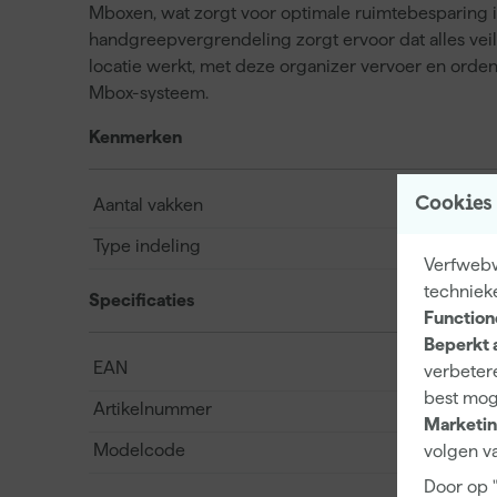
Mboxen, wat zorgt voor optimale ruimtebesparing i
handgreepvergrendeling zorgt ervoor dat alles veilig
locatie werkt, met deze organizer vervoer en orden j
Mbox-systeem.
Kenmerken
Cookies
Aantal vakken
Type indeling
Verfwebw
techniek
Specificaties
Function
Beperkt 
EAN
verbetere
best mog
Artikelnummer
Marketin
Modelcode
volgen va
Door op 