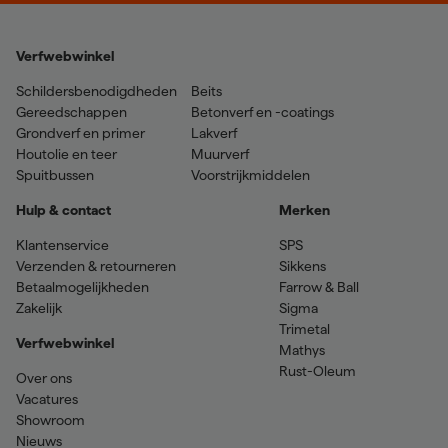
Verfwebwinkel
Schildersbenodigdheden
Beits
Gereedschappen
Betonverf en -coatings
Grondverf en primer
Lakverf
Houtolie en teer
Muurverf
Spuitbussen
Voorstrijkmiddelen
Hulp & contact
Merken
Klantenservice
SPS
Verzenden & retourneren
Sikkens
Betaalmogelijkheden
Farrow & Ball
Zakelijk
Sigma
Trimetal
Verfwebwinkel
Mathys
Rust-Oleum
Over ons
Vacatures
Showroom
Nieuws