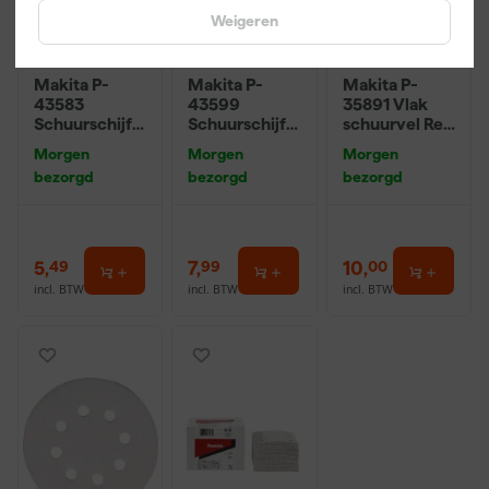
Weigeren
Makita P-
Makita P-
Makita P-
43583
43599
35891 Vlak
Schuurschijf
Schuurschijf
schuurvel Red
Red - K180 -
Red - K240 -
- K120 - 93 x
Morgen
Morgen
Morgen
125mm (10st)
125mm (10st)
185mm (10st)
bezorgd
bezorgd
bezorgd
5
,
7
,
10
,
49
99
00
incl. BTW
incl. BTW
incl. BTW