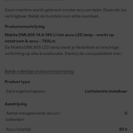
Deze machine wordt geleverd zonder accu en lader. Deze zijn los
verkrijgbaar. Bekijk de bundels voor extra voordeel.
Productomschrijving
Makita DML805 14,4-18V Li-Ion accu LED lamp - werkt op
netstroom & accu - 750Lm
De Makita DML805 LED lamp biedt je flexibiliteit en krachtige
verlichting op elke bouwlocatie. Dankzij de compatibiliteit met
alle Li-Ion LXT accu’s van 14,4 tot 18V schakel je eenvoudig tussen
netstroom en accu, afhankelijk van jouw werkomgeving. Deze
Bekijk volledige productomschrijving
bouwlamp beschikt over twintig zuinige LED’s van elk 0,6W, wat
resulteert in een hoge lichtopbrengst tot 750 lumen. Je hebt
Product type
keuze uit twee lichtstanden: een hoge stand met 1150 lux en een
lage stand met 750 lux, zodat je altijd het juiste licht hebt voor
Extra eigenschappen
Lichtsterkte instelbaar
elke klus. De lamp is 360 graden kantelbaar, waardoor je het licht
overal optimaal kunt richten. Optioneel is een anti-reflectiefolie
Aandrijving
(A-58154) verkrijgbaar om hinderlijke schittering te verminderen.
Aantal meegeleverde accu's /
0
De Makita DML805 wordt geleverd zonder accu of lader.
batterijen
Accu looptijd
20 h