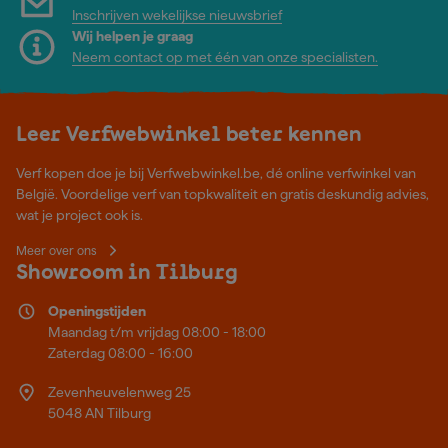
Inschrijven wekelijkse nieuwsbrief
Wij helpen je graag
Neem contact op met één van onze specialisten.
Leer Verfwebwinkel beter kennen
Verf kopen doe je bij Verfwebwinkel.be, dé online verfwinkel van
België. Voordelige verf van topkwaliteit en gratis deskundig advies,
wat je project ook is.
Meer over ons
Showroom in Tilburg
Openingstijden
Maandag t/m vrijdag 08:00 - 18:00
Zaterdag 08:00 - 16:00
Zevenheuvelenweg 25
5048 AN Tilburg