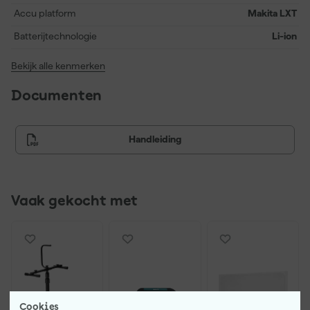
Accu platform
Makita LXT
Batterijtechnologie
Li-ion
Bekijk alle kenmerken
Documenten
Handleiding
Vaak gekocht met
Cookies