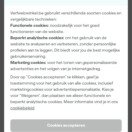
Verfwebwinkel.be gebruikt verschillende soorten cookies en
vergelijkbare technieken:
Functionele cookies:
noodzakelijk voor het goed
Makita
Makita
Makita A-
GM00002283
GM00001396
58154 Anti-
functioneren van de website.
/
Steigerbuiskl
reflectie folie
Beperkt analytische cookies:
om het gebruik van de
GM00001381
em voor
voor zaklamp
website te analyseren en verbeteren, zonder persoonlijke
Morgen
Morgen
Morgen
statief voor
bouwlamp
DML805
profielen aan te leggen. Dit biedt voor jou de best mogelijke
bezorgd
bezorgd
bezorgd
werklampen
gebruikerservaring.
Afgelopen 30 dgn
8,19
Marketing cookies:
voor het tonen van gepersonaliseerde
-14%
advertenties en het volgen van je internetgedrag.
98
,
24
,
7
,
00
00
00
Door op "Cookies accepteren" te klikken, geef je
incl. BTW
incl. BTW
incl. BTW
toestemming voor het gebruik van alle cookies, inclusief
marketingcookies voor advertentiepersonalisatie. Kies je
voor "Weigeren", dan plaatsen we alleen functionele en
beperkt analytische cookies. Meer informatie vind je in ons
cookiebeleid
.
Cookies accepteren