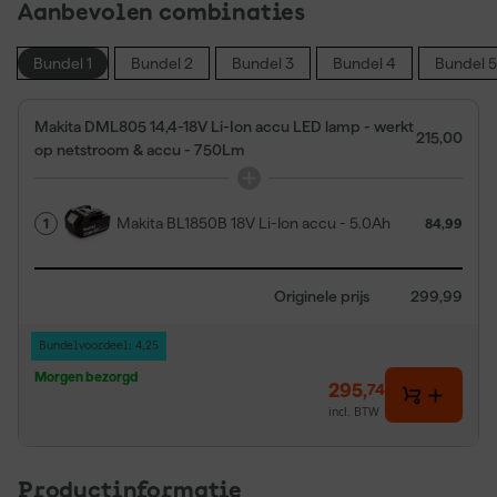
Aanbevolen combinaties
Bundel 1
Bundel 2
Bundel 3
Bundel 4
Bundel 5
Makita DML805 14,4-18V Li-Ion accu LED lamp - werkt
215,00
op netstroom & accu - 750Lm
Makita BL1850B 18V Li-Ion accu - 5.0Ah
1
84,99
Originele prijs
299,99
Bundelvoordeel: 4,25
Morgen bezorgd
295
,
74
incl. BTW
Productinformatie