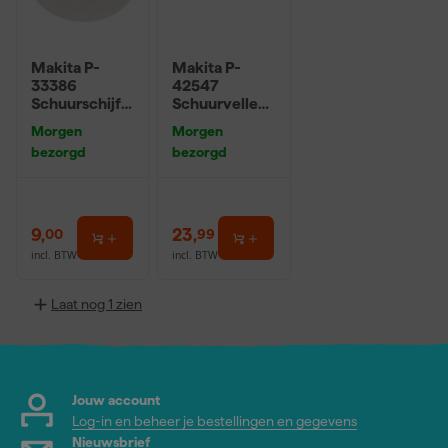
Makita P-
Makita P-
33386
42547
Schuurschijf
Schuurvellen
White - K120 -
- 114 x 102 x
Morgen
Morgen
125mm (10st)
K120 (50st)
bezorgd
bezorgd
9
,
23
,
00
99
incl. BTW
incl. BTW
Laat nog 1 zien
Jouw account
Log-in en beheer je bestellingen en gegevens
Nieuwsbrief