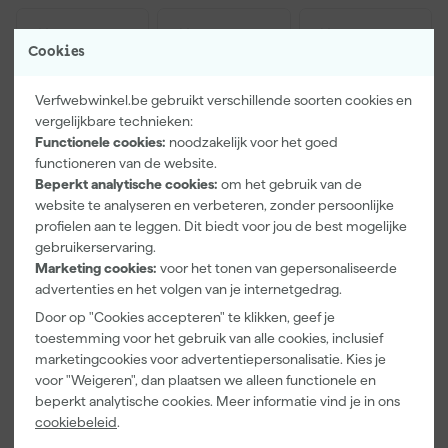
Cookies
Verfwebwinkel.be gebruikt verschillende soorten cookies en
vergelijkbare technieken:
Functionele cookies:
noodzakelijk voor het goed
functioneren van de website.
Beperkt analytische cookies:
om het gebruik van de
website te analyseren en verbeteren, zonder persoonlijke
Makita P-
Makita P-
Makita P-
profielen aan te leggen. Dit biedt voor jou de best mogelijke
81739 Slang
43636
43664
gebruikerservaring.
met greep -
Schuurschijve
Schuurschijve
Marketing cookies:
voor het tonen van gepersonaliseerde
32mm -
n - 125 x K60 -
n - 125 x K120
advertenties en het volgen van je internetgedrag.
Maandag
Maandag
Maandag
3500mm voor
Hout (50st)
- Hout (50st)
bezorgd
bezorgd
bezorgd
VC2512L /
Door op "Cookies accepteren" te klikken, geef je
VC3011L
toestemming voor het gebruik van alle cookies, inclusief
marketingcookies voor advertentiepersonalisatie. Kies je
voor "Weigeren", dan plaatsen we alleen functionele en
94
,
39
,
39
,
00
00
00
beperkt analytische cookies. Meer informatie vind je in ons
incl. BTW
incl. BTW
incl. BTW
cookiebeleid
.