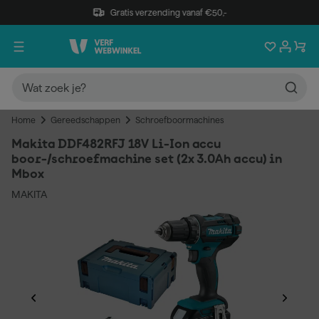
Gratis verzending vanaf €50,-
Home
Gereedschappen
Schroefboormachines
Makita DDF482RFJ 18V Li-Ion accu
boor-/schroefmachine set (2x 3.0Ah accu) in
Mbox
MAKITA