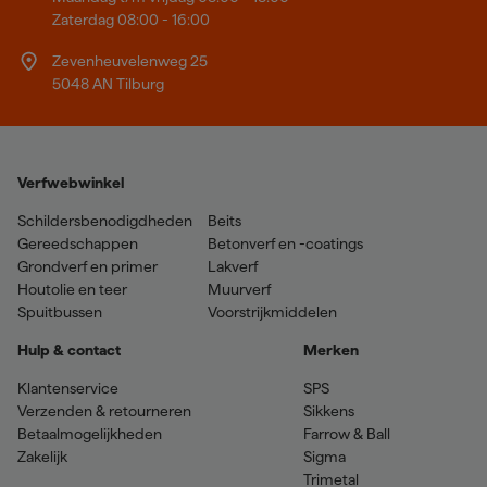
Zaterdag 08:00 - 16:00
Zevenheuvelenweg 25
5048 AN Tilburg
Verfwebwinkel
Schildersbenodigdheden
Beits
Gereedschappen
Betonverf en -coatings
Grondverf en primer
Lakverf
Houtolie en teer
Muurverf
Spuitbussen
Voorstrijkmiddelen
Hulp & contact
Merken
Klantenservice
SPS
Verzenden & retourneren
Sikkens
Betaalmogelijkheden
Farrow & Ball
Zakelijk
Sigma
Trimetal