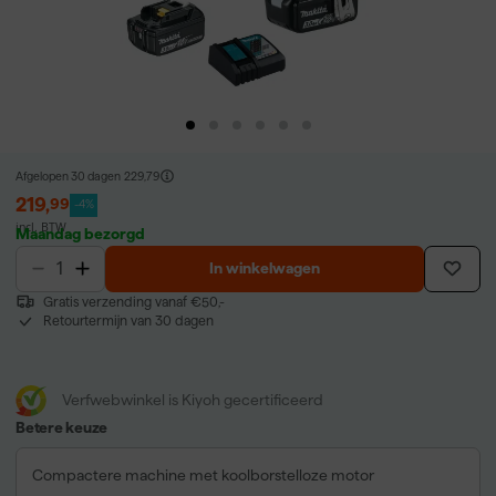
Afgelopen 30 dagen
229,79
219
,
99
-4%
incl. BTW
Maandag bezorgd
In winkelwagen
Gratis verzending vanaf €50,-
Retourtermijn van 30 dagen
Verfwebwinkel is Kiyoh gecertificeerd
Betere keuze
Compactere machine met koolborstelloze motor