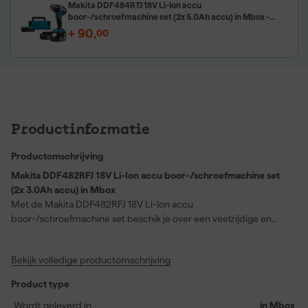
Makita DDF484RTJ 18V Li-Ion accu
boor-/schroefmachine set (2x 5.0Ah accu) in Mbox -
koolborstelloos
+
90
,
00
Productinformatie
Productomschrijving
Makita DDF482RFJ 18V Li-Ion accu boor-/schroefmachine set
(2x 3.0Ah accu) in Mbox
Met de Makita DDF482RFJ 18V Li-Ion accu
boor-/schroefmachine set beschik je over een veelzijdige en
gebruiksvriendelijke machine voor uiteenlopende schroef- en
boorwerkzaamheden. Dankzij het ergonomische ontwerp ligt
Bekijk volledige productomschrijving
deze schroefboormachine prettig in de hand, wat het comfort
verhoogt tijdens het werken. De goede machinebalans zorgt voor
Product type
extra controle, vooral bij licht boor- en schroefwerk in hout en
metaal. Met de meegeleverde twee 3.0Ah accu’s werk je
Wordt geleverd in
in Mbox