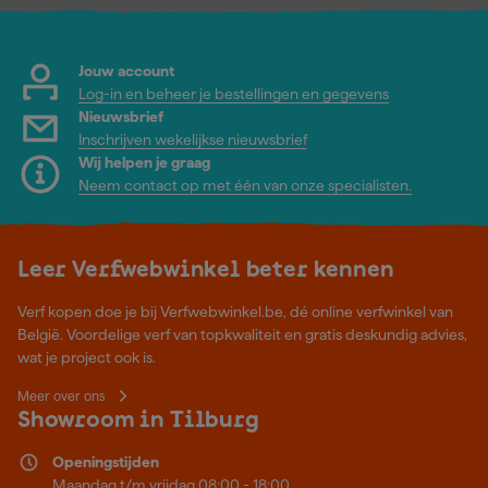
Jouw account
Log-in en beheer je bestellingen en gegevens
Nieuwsbrief
Inschrijven wekelijkse nieuwsbrief
Wij helpen je graag
Neem contact op met één van onze specialisten.
Leer Verfwebwinkel beter kennen
Verf kopen doe je bij Verfwebwinkel.be, dé online verfwinkel van
België. Voordelige verf van topkwaliteit en gratis deskundig advies,
wat je project ook is.
Meer over ons
Showroom in Tilburg
Openingstijden
Maandag t/m vrijdag 08:00 - 18:00