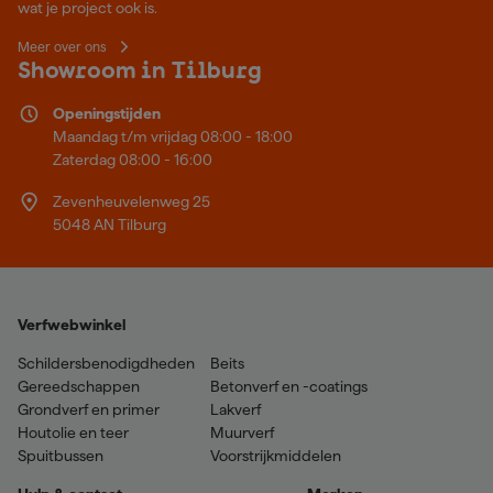
wat je project ook is.
Meer over ons
Showroom in Tilburg
Openingstijden
Maandag t/m vrijdag 08:00 - 18:00
Zaterdag 08:00 - 16:00
Zevenheuvelenweg 25
5048 AN Tilburg
Verfwebwinkel
Schildersbenodigdheden
Beits
Gereedschappen
Betonverf en -coatings
Grondverf en primer
Lakverf
Houtolie en teer
Muurverf
Spuitbussen
Voorstrijkmiddelen