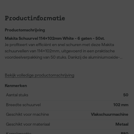
Productinformatie
Productomschrijving
Makita Schuurvel 114x102mm White - 6 gaten - 50st.
Je profiteert van efficiënt en snel schuren met deze Makita
schuurvellen van 114x102mm, uitgevoerd in een praktische
voordeelverpakking van 50 stuks. Dankzij de aluminiumoxide-
korrel met calcium stearaat blijven de vellen veel langer schoon,
waarmee je moeiteloos gelakte oppervlakken bewerkt zonder
Bekijk volledige productomschrijving
dat het schuurmiddel snel volloopt. Je klikt de schuurvellen
eenvoudig vast op diverse Makita schuurmachines zoals de
Kenmerken
BO4555K, BO4561, BO4565K, DBO480RTJ, DBO480Z en
DBO484Z door het handige Velcro-systeem en de zes gaten
Aantal stuks
50
zorgen voor optimale stofafzuiging. Dit schuurpapier met
Breedte schuurvel
102 mm
korrelgrootte 60 is speciaal ontwikkeld voor het behandelen van
gelakt hout en pleisterwerk, maar je gebruikt het ook
Geschikt voor machine
Vlakschuurmachine
probleemloos op hout, ferro- en non-ferrometalen en kunststof.
Geschikt voor materiaal
Metaal
Zo werk je prettig en veelzijdig met één set schuurvellen.
Korrelgrootte
P80