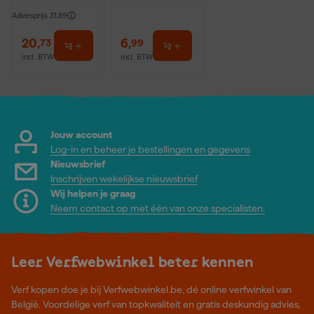
Adviesprijs
31,89
20
,
6
,
73
99
incl. BTW
incl. BTW
Jouw account
Log-in en beheer je bestellingen en gegevens
Nieuwsbrief
Inschrijven wekelijkse nieuwsbrief
Wij helpen je graag
Neem contact op met één van onze specialisten.
Leer Verfwebwinkel beter kennen
Verf kopen doe je bij Verfwebwinkel.be, dé online verfwinkel van
België. Voordelige verf van topkwaliteit en gratis deskundig advies,