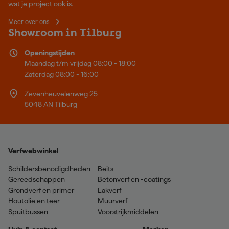
wat je project ook is.
Meer over ons
Showroom in Tilburg
Openingstijden
Maandag t/m vrijdag 08:00 - 18:00
Zaterdag 08:00 - 16:00
Zevenheuvelenweg 25
5048 AN Tilburg
Verfwebwinkel
Schildersbenodigdheden
Beits
Gereedschappen
Betonverf en -coatings
Grondverf en primer
Lakverf
Houtolie en teer
Muurverf
Spuitbussen
Voorstrijkmiddelen