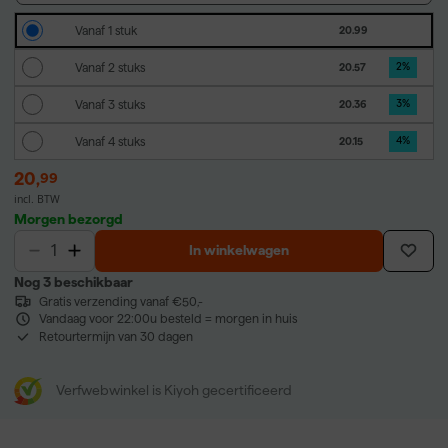
Vanaf 1 stuk
20.99
Vanaf 2 stuks
20.57
2
%
Vanaf 3 stuks
20.36
3
%
Vanaf 4 stuks
20.15
4
%
20
,
99
incl. BTW
Morgen bezorgd
In winkelwagen
Nog 3 beschikbaar
Gratis verzending vanaf €50,-
Vandaag voor 22:00u besteld = morgen in huis
Retourtermijn van 30 dagen
Verfwebwinkel is Kiyoh gecertificeerd