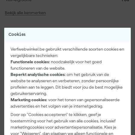
Bekijk alle kenmerken
Vaak gekocht met
Cookies
Verfwebwinkel.be gebruikt verschillende soorten cookies en
vergelijkbare technieken:
Functionele cookies:
noodzakelijk voor het goed
functioneren van de website.
Beperkt analytische cookies:
om het gebruik van de
website te analyseren en verbeteren, zonder persoonlijke
profielen aan te leggen. Dit biedt voor jou de best mogelijke
gebruikerservaring.
Marketing cookies:
voor het tonen van gepersonaliseerde
Paintura
Klingspor
Go!Paint
advertenties en het volgen van je internetgedrag.
Lucamax
Schuurrol
Economy S
Door op "Cookies accepteren" te klikken, geef je
Washi tape -
Foam -
Verfbak -
toestemming voor het gebruik van alle cookies, inclusief
50mx24mm
115x140mm -
10cm Roller -
Morgen
Morgen
Morgen
marketingcookies voor advertentiepersonalisatie. Kies je
P120
15 x 32 cm + 5
bezorgd
bezorgd
bezorgd
inzetbakken
voor "Weigeren", dan plaatsen we alleen functionele en