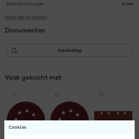
Batterijtechnologie
Li-ion
Bekijk alle kenmerken
Documenten
Handleiding
Vaak gekocht met
Cookies