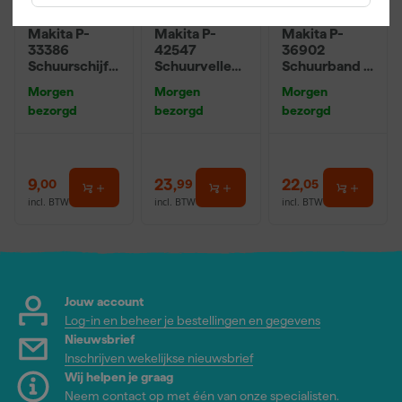
Makita P-
Makita P-
Makita P-
33386
42547
36902
Schuurschijf
Schuurvellen
Schuurband -
White - K120 -
- 114 x 102 x
K80 - 100 x
Morgen
Morgen
Morgen
125mm (10st)
K120 (50st)
610mm (5st)
bezorgd
bezorgd
bezorgd
9
,
23
,
22
,
00
99
05
incl. BTW
incl. BTW
incl. BTW
Jouw account
Log-in en beheer je bestellingen en gegevens
Nieuwsbrief
Inschrijven wekelijkse nieuwsbrief
Wij helpen je graag
Neem contact op met één van onze specialisten.