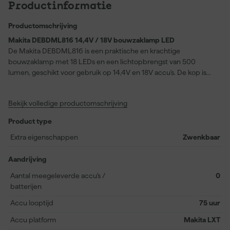
Productinformatie
Productomschrijving
Makita DEBDML816 14,4V / 18V bouwzaklamp LED
De Makita DEBDML816 is een praktische en krachtige
bouwzaklamp met 18 LEDs en een lichtopbrengst van 500
lumen, geschikt voor gebruik op 14,4V en 18V accu's. De kop is
270 graden draaibaar en in zeven standen verstelbaar, waardoor
je het licht altijd in de gewenste richting kunt richten. Dankzij het
Bekijk volledige productomschrijving
rubberversterkte handvat ligt de lamp stevig in de hand, zelfs bij
intensief gebruik. De geïntegreerde ophanghaak maakt het
Product type
eenvoudig om de lamp aan buizen tot 50 mm te bevestigen,
ideaal voor werken op hoogte of op lastig bereikbare plekken.
Extra eigenschappen
Zwenkbaar
Lichtgewicht ontwerp, geleverd inclusief lampenkap, exclusief
accu en lader.
Aandrijving
Aantal meegeleverde accu's /
0
batterijen
Accu looptijd
75 uur
Accu platform
Makita LXT