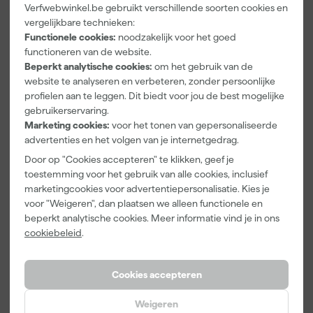
Verfwebwinkel.be gebruikt verschillende soorten cookies en
vergelijkbare technieken:
Makita P-
Makita P-
Makita P-
Functionele cookies:
noodzakelijk voor het goed
43583
43599
35891 Vlak
functioneren van de website.
Schuurschijf
Schuurschijf
schuurvel Red
Beperkt analytische cookies:
om het gebruik van de
Red - K180 -
Red - K240 -
- K120 - 93 x
Morgen
Morgen
Morgen
website te analyseren en verbeteren, zonder persoonlijke
125mm (10st)
125mm (10st)
185mm (10st)
bezorgd
bezorgd
bezorgd
profielen aan te leggen. Dit biedt voor jou de best mogelijke
gebruikerservaring.
Marketing cookies:
voor het tonen van gepersonaliseerde
advertenties en het volgen van je internetgedrag.
5
,
7
,
10
,
49
99
00
Door op "Cookies accepteren" te klikken, geef je
incl. BTW
incl. BTW
incl. BTW
toestemming voor het gebruik van alle cookies, inclusief
marketingcookies voor advertentiepersonalisatie. Kies je
voor "Weigeren", dan plaatsen we alleen functionele en
beperkt analytische cookies. Meer informatie vind je in ons
cookiebeleid
.
Cookies accepteren
Weigeren