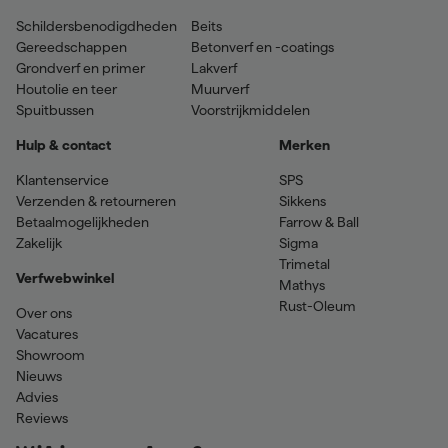
Schildersbenodigdheden
Beits
Gereedschappen
Betonverf en -coatings
Grondverf en primer
Lakverf
Houtolie en teer
Muurverf
Spuitbussen
Voorstrijkmiddelen
Hulp & contact
Merken
Klantenservice
SPS
Verzenden & retourneren
Sikkens
Betaalmogelijkheden
Farrow & Ball
Zakelijk
Sigma
Trimetal
Verfwebwinkel
Mathys
Rust-Oleum
Over ons
Vacatures
Showroom
Nieuws
Advies
Reviews