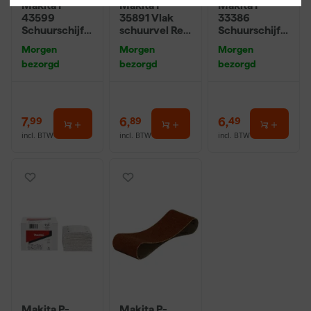
Makita P-
Makita P-
Makita P-
43599
35891 Vlak
33386
Schuurschijf
schuurvel Red
Schuurschijf
Red - K240 -
- K120 - 93 x
White - K120 -
Morgen
Morgen
Morgen
125mm (10st)
185mm (10st)
125mm (10st)
bezorgd
bezorgd
bezorgd
7
,
6
,
6
,
99
89
49
incl. BTW
incl. BTW
incl. BTW
Makita P-
Makita P-