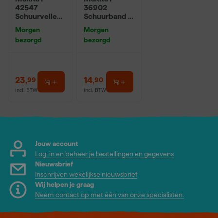
42547
36902
Schuurvellen
Schuurband -
- 114 x 102 x
K80 - 100 x
Morgen
Morgen
K120 (50st)
610mm (5st)
bezorgd
bezorgd
23
,
14
,
99
90
incl. BTW
incl. BTW
Jouw account
Log-in en beheer je bestellingen en gegevens
Nieuwsbrief
Inschrijven wekelijkse nieuwsbrief
Wij helpen je graag
Neem contact op met één van onze specialisten.