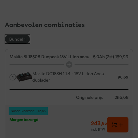
Aanbevolen combinaties
Bundel 1
Makita BL1850B Duopack 18V Li-Ion accu - 5.0Ah (2st)
159,99
Makita DC18SH 14.4 - 18V Li-Ion Accu
1
96,69
duolader
Originele prijs
256,68
Bundelvoordeel: 12,83
Morgen bezorgd
243
,
85
incl. BTW