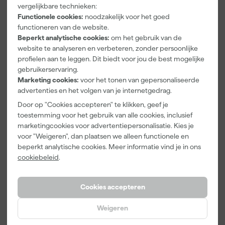
vergelijkbare technieken:
Makita
Makita
Makita P-
Functionele cookies:
noodzakelijk voor het goed
DC18SH 14.4 -
DC18RC 14.4V
43583
18V Li-Ion
- 18V Li-Ion
Schuurschijf
functioneren van de website.
Accu
Accu
Red - K180 -
Beperkt analytische cookies:
om het gebruik van de
Morgen
Morgen
Morgen
duolader
snellader met
125mm (10st)
website te analyseren en verbeteren, zonder persoonlijke
bezorgd
bezorgd
bezorgd
actieve
profielen aan te leggen. Dit biedt voor jou de best mogelijke
koeling
gebruikerservaring.
Afgelopen 30 dgn
101,89
-5%
Marketing cookies:
voor het tonen van gepersonaliseerde
advertenties en het volgen van je internetgedrag.
96
,
44
,
5
,
69
99
49
incl. BTW
incl. BTW
incl. BTW
Door op "Cookies accepteren" te klikken, geef je
toestemming voor het gebruik van alle cookies, inclusief
marketingcookies voor advertentiepersonalisatie. Kies je
voor "Weigeren", dan plaatsen we alleen functionele en
beperkt analytische cookies. Meer informatie vind je in ons
cookiebeleid
.
Cookies accepteren
Weigeren