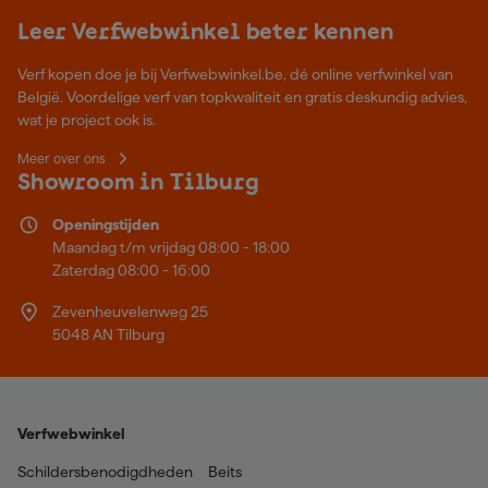
Leer Verfwebwinkel beter kennen
Verf kopen doe je bij Verfwebwinkel.be, dé online verfwinkel van
België. Voordelige verf van topkwaliteit en gratis deskundig advies,
wat je project ook is.
Meer over ons
Showroom in Tilburg
Openingstijden
Maandag t/m vrijdag 08:00 - 18:00
Zaterdag 08:00 - 16:00
Zevenheuvelenweg 25
5048 AN Tilburg
Verfwebwinkel
Schildersbenodigdheden
Beits