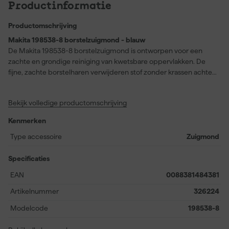
Productinformatie
Productomschrijving
Makita 198538-8 borstelzuigmond - blauw
De Makita 198538-8 borstelzuigmond is ontworpen voor een
zachte en grondige reiniging van kwetsbare oppervlakken. De
fijne, zachte borstelharen verwijderen stof zonder krassen achter
te laten, waardoor dit mondstuk ideaal is voor meubels, houten
oppervlakken of kwetsbare vloeren. De blauwe kleur
Bekijk volledige productomschrijving
onderscheidt hem duidelijk van andere accessoires en past op
diverse modellen uit Makita’s CL-, DCL- en DVC-series. Of je nu
Kenmerken
werkt met een steelstofzuiger of een rugstofzuiger, deze
borstelzuigmond maakt precisiewerk makkelijker. Een handige
Type accessoire
Zuigmond
uitbreiding voor wie regelmatig werkt in delicate of
gedetailleerde omgevingen.
Specificaties
EAN
0088381484381
Artikelnummer
326224
Modelcode
198538-8