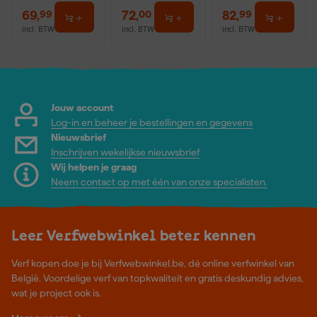
69
,
72
,
82
,
99
00
99
incl. BTW
incl. BTW
incl. BTW
Jouw account
Log-in en beheer je bestellingen en gegevens
Nieuwsbrief
Inschrijven wekelijkse nieuwsbrief
Wij helpen je graag
Neem contact op met één van onze specialisten.
Leer Verfwebwinkel beter kennen
Verf kopen doe je bij Verfwebwinkel.be, dé online verfwinkel van
België. Voordelige verf van topkwaliteit en gratis deskundig advies,
wat je project ook is.