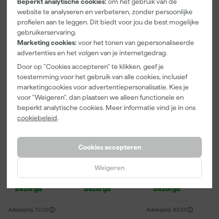
Beperkt analytische cookies:
om het gebruik van de
website te analyseren en verbeteren, zonder persoonlijke
39
,
39
,
39
,
00
00
00
profielen aan te leggen. Dit biedt voor jou de best mogelijke
incl. BTW
incl. BTW
incl. BTW
gebruikerservaring.
Marketing cookies:
voor het tonen van gepersonaliseerde
advertenties en het volgen van je internetgedrag.
Door op "Cookies accepteren" te klikken, geef je
toestemming voor het gebruik van alle cookies, inclusief
marketingcookies voor advertentiepersonalisatie. Kies je
voor "Weigeren", dan plaatsen we alleen functionele en
beperkt analytische cookies. Meer informatie vind je in ons
cookiebeleid
.
Cookies accepteren
Makita
Makita
Makita
821550-0
821551-8
821552-6
Mbox
Mbox
Mbox
Weigeren
opbergkoffer
opbergkoffer
opbergkoffer
Morgen
Morgen
Morgen
nummer 2 -
nummer 3 -
nummer 4 -
bezorgd
bezorgd
bezorgd
163mm hoog
215mm hoog
320mm hoog
Adviesprijs
70,00
Adviesprijs
83,00