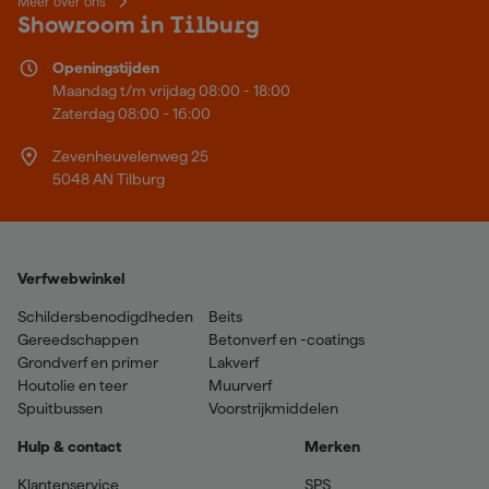
Meer over ons
Showroom in Tilburg
Openingstijden
Maandag t/m vrijdag 08:00 - 18:00
Zaterdag 08:00 - 16:00
Zevenheuvelenweg 25
5048 AN Tilburg
Verfwebwinkel
Schildersbenodigdheden
Beits
Gereedschappen
Betonverf en -coatings
Grondverf en primer
Lakverf
Houtolie en teer
Muurverf
Spuitbussen
Voorstrijkmiddelen
Hulp & contact
Merken
Klantenservice
SPS