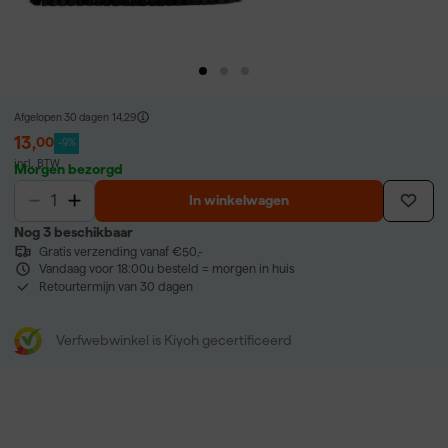
Afgelopen 30 dagen
14,29
13
,
00
-9%
incl. BTW
Morgen bezorgd
In winkelwagen
Nog 3 beschikbaar
Gratis verzending vanaf €50,-
Vandaag voor 18:00u besteld = morgen in huis
Retourtermijn van 30 dagen
Verfwebwinkel is Kiyoh gecertificeerd