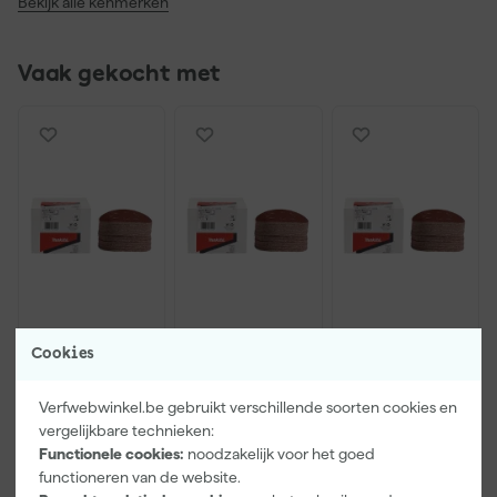
Bekijk alle kenmerken
Vaak gekocht met
Makita P-
Makita P-
Makita P-
Cookies
43636
43664
43620
Schuurschijve
Schuurschijve
Schuurschijve
n - 125 x K60 -
n - 125 x K120
n - 125 x K40 -
Verfwebwinkel.be gebruikt verschillende soorten cookies en
Morgen
Morgen
Morgen
Hout (50st)
- Hout (50st)
Hout (50st)
vergelijkbare technieken:
bezorgd
bezorgd
bezorgd
Functionele cookies:
noodzakelijk voor het goed
functioneren van de website.