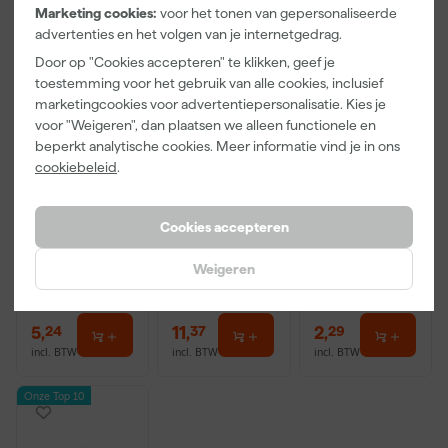
Marketing cookies:
voor het tonen van gepersonaliseerde
advertenties en het volgen van je internetgedrag.
Door op "Cookies accepteren" te klikken, geef je
toestemming voor het gebruik van alle cookies, inclusief
marketingcookies voor advertentiepersonalisatie. Kies je
voor "Weigeren", dan plaatsen we alleen functionele en
beperkt analytische cookies. Meer informatie vind je in ons
Kip Tape 332-
Staalmeester
Anza PRO
cookiebeleid
.
25 Masker
Patentpuntkw
Schildershand
met Masking
ast Pro-
schoen - maat
Tape - 0,55 x
Hybrid 2020 -
8 (M)
Cookies accepteren
Morgen
Morgen
Morgen
33m
10 (2cm)
bezorgd
bezorgd
bezorgd
Weigeren
5
,
11
,
2
,
24
37
29
incl. BTW
incl. BTW
incl. BTW
Onze Top 10