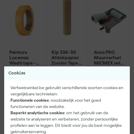
Paintura
Kip 336-30
Anza PRO
Lucamax
Afdekpapier
Muurverfset
Washi tape -
Zonder Tape -
MICMEX set
50mx24mm
300mm x
6-delig
Morgen
Morgen
Morgen
Cookies
50m
bezorgd
bezorgd
bezorgd
Verfwebwinkel.be gebruikt verschillende soorten cookies en
Adviesprijs
31,89
vergelijkbare technieken:
Functionele cookies:
noodzakelijk voor het goed
3
,
6
,
20
,
99
00
73
functioneren van de website.
incl. BTW
incl. BTW
incl. BTW
Beperkt analytische cookies:
om het gebruik van de
website te analyseren en verbeteren, zonder persoonlijke
Onze Top 10
profielen aan te leggen. Dit biedt voor jou de best mogelijke
gebruikerservaring.