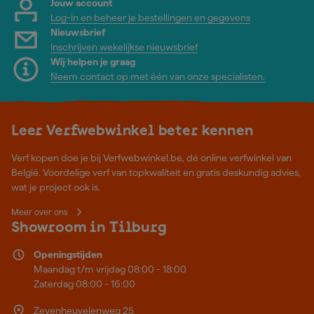
Jouw account
Log-in en beheer je bestellingen en gegevens
Nieuwsbrief
Inschrijven wekelijkse nieuwsbrief
Wij helpen je graag
Neem contact op met één van onze specialisten.
Leer Verfwebwinkel beter kennen
Verf kopen doe je bij Verfwebwinkel.be, dé online verfwinkel van
België. Voordelige verf van topkwaliteit en gratis deskundig advies,
wat je project ook is.
Meer over ons
Showroom in Tilburg
Openingstijden
Maandag t/m vrijdag 08:00 - 18:00
Zaterdag 08:00 - 16:00
Zevenheuvelenweg 25