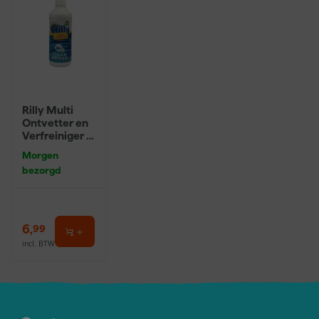
Rilly Multi
Ontvetter en
Verfreiniger –
0,5L
Morgen
bezorgd
6
,
99
incl. BTW