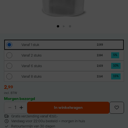
Vanaf 1 stuk
2.99
Vanaf 2 stuks
2.84
5
%
Vanaf 6 stuks
2.69
10
%
Vanaf 8 stuks
2.54
15
%
2
,
99
incl. BTW
Morgen bezorgd
In winkelwagen
Gratis verzending vanaf €50,-
Vandaag voor 22:00u besteld = morgen in huis
Retourtermijn van 30 dagen