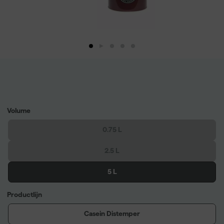
Volume
0.75 L
2.5 L
5 L
Productlijn
Casein Distemper