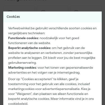
Cookies
Verfwebwinkel.be gebruikt verschillende soorten cookies en
vergelijkbare technieken:
Functionele cookies:
noodzakelijk voor het goed
functioneren van de website.
Beperkt analytische cookies:
om het gebruik van de
website te analyseren en verbeteren, zonder persoonlijke
Paintura
Farrow & Ball
Farrow & Ball
profielen aan te leggen. Dit biedt voor jou de best mogelijke
Lucamax
F&B
Masonry &
gebruikerservaring.
Washi tape -
Kleurenwaaie
Plaster
Marketing cookies:
voor het tonen van gepersonaliseerde
50mx24mm
r
Stabilising
Morgen
Morgen
Morgen
advertenties en het volgen van je internetgedrag.
Primer - 5L
bezorgd
bezorgd
bezorgd
Door op "Cookies accepteren" te klikken, geef je
toestemming voor het gebruik van alle cookies, inclusief
marketingcookies voor advertentiepersonalisatie. Kies je
voor "Weigeren", dan plaatsen we alleen functionele en
3
,
22
,
120
,
99
00
00
beperkt analytische cookies. Meer informatie vind je in ons
incl. BTW
incl. BTW
incl. BTW
cookiebeleid
.