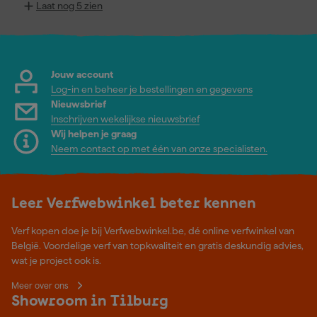
Laat nog 5 zien
Jouw account
Log-in en beheer je bestellingen en gegevens
Nieuwsbrief
Inschrijven wekelijkse nieuwsbrief
Wij helpen je graag
Neem contact op met één van onze specialisten.
Leer Verfwebwinkel beter kennen
Verf kopen doe je bij Verfwebwinkel.be, dé online verfwinkel van
België. Voordelige verf van topkwaliteit en gratis deskundig advies,
wat je project ook is.
Meer over ons
Showroom in Tilburg