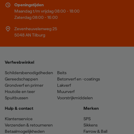
Openingstijden
Maandag t/m vrijdag 08:00 - 18:00
Zaterdag 08:00 - 16:00
Zevenheuvelenweg 25
5048 AN Tilburg
Verfwebwinkel
Schildersbenodigdheden
Beits
Gereedschappen
Betonverf en -coatings
Grondverf en primer
Lakverf
Houtolie en teer
Muurverf
Spuitbussen
Voorstrijkmiddelen
Hulp & contact
Merken
Klantenservice
SPS
Verzenden & retourneren
Sikkens
Betaalmogelijkheden
Farrow & Ball