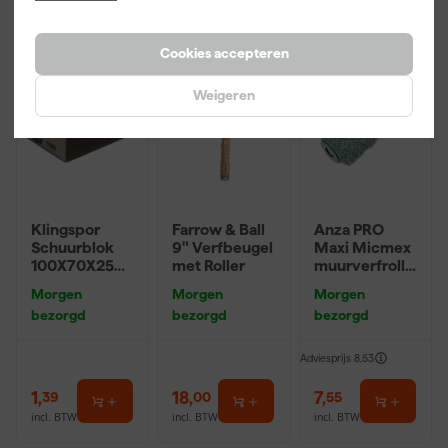
Cookies accepteren
Weigeren
Klingspor
Farrow & Ball
Anza PRO
Schuurblok
9" Verfbeugel
Maxi Micmex
100X70X25m
met Roller
muurverfrolle
m Sk 500
r - 18cm
Morgen
Morgen
Morgen
P220
bezorgd
bezorgd
bezorgd
Adviesprijs
8,53
1
,
18
,
7
,
39
00
55
incl. BTW
incl. BTW
incl. BTW