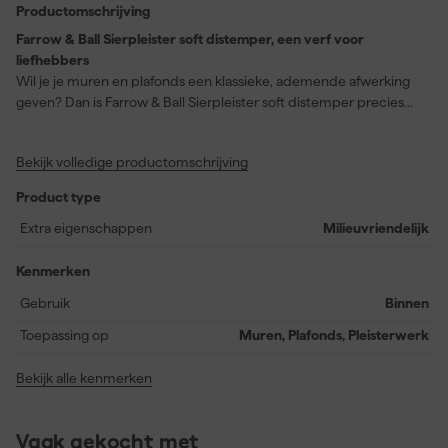
Productomschrijving
Farrow & Ball Sierpleister soft distemper, een verf voor
liefhebbers
Wil je je muren en plafonds een klassieke, ademende afwerking
geven? Dan is Farrow & Ball Sierpleister soft distemper precies
wat je zoekt. Deze traditionele verf biedt een poederachtige
finish die perfect is voor delicaat decoratief pleisterwerk. Met een
Bekijk volledige productomschrijving
dekkende kleurdekking en een rustgevende, frisse witte tint
genaamd New White (leverancier kleurnummer No. 59), past
Product type
deze verf prachtig in elke binnenruimte. Stofdroog na slechts 2
uur en overschilderbaar na 2 uur, bespaar je tijd zonder in te
Extra eigenschappen
Milieuvriendelijk
boeten aan kwaliteit. Met een rendement van 13 vierkante meter
per liter krijg je bovendien veel waar voor je geld. Let op: deze
Kenmerken
waterbasis (acryl) verf is zeer milieuvriendelijk, maar niet
Gebruik
Binnen
afwasbaar of afneembaar. Ideaal voor gebruik binnenshuis, met
een extra matte glans voor een subtiele, verfijnde uitstraling.
Toepassing op
Muren, Plafonds, Pleisterwerk
Bekijk alle kenmerken
Vaak gekocht met