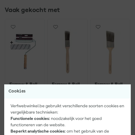
Vaak gekocht met
Farrow & Ball
Farrow & Ball
Farrow & Ball
9" Verfbeugel
Angled Brush
Angled Brush
Cookies
met Roller
- 3,8 cm
- 5 cm breed
breed
Morgen
Morgen
Morgen
Verfwebwinkel.be gebruikt verschillende soorten cookies en
bezorgd
bezorgd
bezorgd
vergelijkbare technieken:
Functionele cookies:
noodzakelijk voor het goed
functioneren van de website.
Beperkt analytische cookies:
om het gebruik van de
18
,
12
,
16
,
00
00
00