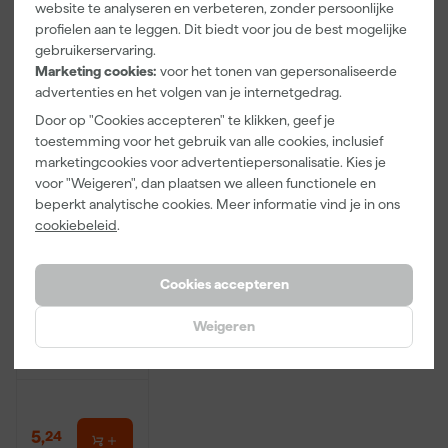
website te analyseren en verbeteren, zonder persoonlijke
incl. BTW
incl. BTW
incl. BTW
profielen aan te leggen. Dit biedt voor jou de best mogelijke
gebruikerservaring.
Marketing cookies:
voor het tonen van gepersonaliseerde
advertenties en het volgen van je internetgedrag.
Door op "Cookies accepteren" te klikken, geef je
toestemming voor het gebruik van alle cookies, inclusief
marketingcookies voor advertentiepersonalisatie. Kies je
voor "Weigeren", dan plaatsen we alleen functionele en
beperkt analytische cookies. Meer informatie vind je in ons
cookiebeleid
.
Kip Tape 332-
Cookies accepteren
25 Masker
met Masking
Tape - 0,55 x
Weigeren
Morgen
33m
bezorgd
5
,
24