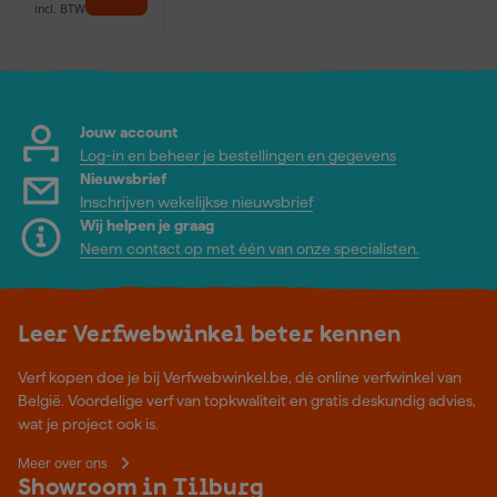
incl. BTW
Jouw account
Log-in en beheer je bestellingen en gegevens
Nieuwsbrief
Inschrijven wekelijkse nieuwsbrief
Wij helpen je graag
Neem contact op met één van onze specialisten.
Leer Verfwebwinkel beter kennen
Verf kopen doe je bij Verfwebwinkel.be, dé online verfwinkel van
België. Voordelige verf van topkwaliteit en gratis deskundig advies,
wat je project ook is.
Meer over ons
Showroom in Tilburg