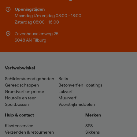
Openingstijden
Maandag t/m vrijdag 08:00 - 18:00
Zaterdag 08:00 - 16:00
Zevenheuvelenweg 25
5048 AN Tilburg
Verfwebwinkel
Schildersbenodigdheden
Beits
Gereedschappen
Betonverf en -coatings
Grondverf en primer
Lakverf
Houtolie en teer
Muurverf
Spuitbussen
Voorstrijkmiddelen
Hulp & contact
Merken
Klantenservice
SPS
Verzenden & retourneren
Sikkens