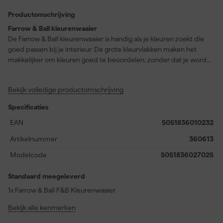
Productomschrijving
Farrow & Ball kleurenwaaier
De Farrow & Ball kleurenwaaier is handig als je kleuren zoekt die
goed passen bij je interieur. De grote kleurvlakken maken het
makkelijker om kleuren goed te beoordelen, zonder dat je wordt
afgeleid door omliggende tinten. Elke kleur is apart zichtbaar,
zodat je ze één voor één kunt bekijken en beter kunt vergelijken.
Bekijk volledige productomschrijving
Door de waaier bij meubels of accessoires te houden, zie je direct
wat goed samenwerkt. Je krijgt zo een realistisch beeld van de
Specificaties
kleur in jouw ruimte. De kleuren op deze waaier zijn volledig
kleurecht, wat betekent dat ze exact overeenkomen met de
EAN
5051836010232
echte verfresultaten.
Artikelnummer
360613
Modelcode
5051836027025
Standaard meegeleverd
1x Farrow & Ball F&B Kleurenwaaier
Bekijk alle kenmerken