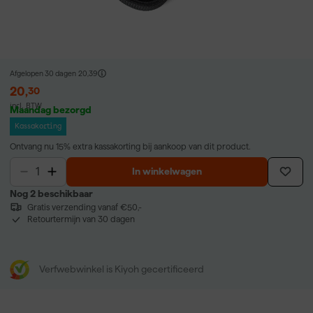
Afgelopen 30 dagen
20,39
20
,
30
incl. BTW
Maandag bezorgd
Kassakorting
Ontvang nu 15% extra kassakorting bij aankoop van dit product.
In winkelwagen
Nog 2 beschikbaar
Gratis verzending vanaf €50,-
Retourtermijn van 30 dagen
Verfwebwinkel is Kiyoh gecertificeerd