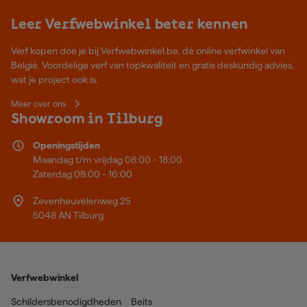
Leer Verfwebwinkel beter kennen
Verf kopen doe je bij Verfwebwinkel.be, dé online verfwinkel van
België. Voordelige verf van topkwaliteit en gratis deskundig advies,
wat je project ook is.
Meer over ons
Showroom in Tilburg
Openingstijden
Maandag t/m vrijdag 08:00 - 18:00
Zaterdag 08:00 - 16:00
Zevenheuvelenweg 25
5048 AN Tilburg
Verfwebwinkel
Schildersbenodigdheden
Beits