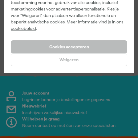
Paintura
Rilly Multi
toestemming voor het gebruik van alle cookies, inclusief
Lucamax
Ontvetter en
marketingcookies voor advertentiepersonalisatie. Kies je
Washi tape -
Verfreiniger –
voor "Weigeren", dan plaatsen we alleen functionele en
50mx24mm
0,5L
Maandag
Maandag
beperkt analytische cookies. Meer informatie vind je in ons
bezorgd
bezorgd
cookiebeleid
.
Cookies accepteren
3
,
6
,
99
99
incl. BTW
incl. BTW
Weigeren
Jouw account
Log-in en beheer je bestellingen en gegevens
Nieuwsbrief
Inschrijven wekelijkse nieuwsbrief
Wij helpen je graag
Neem contact op met één van onze specialisten.