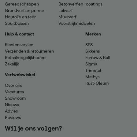
Gereedschappen
Betonverf en -coatings
Grondverf en primer
Lakverf
Houtolie en teer
Muurverf
Spuitbussen
Voorstrijkmiddelen
Hulp & contact
Merken
Klantenservice
SPS
Verzenden & retourneren
Sikkens
Betaalmogelijkheden
Farrow & Ball
Zakelijk
Sigma
Trimetal
Verfwebwinkel
Mathys
Rust-Oleum
Over ons
Vacatures
Showroom
Nieuws
Advies
Reviews
Wil je ons volgen?