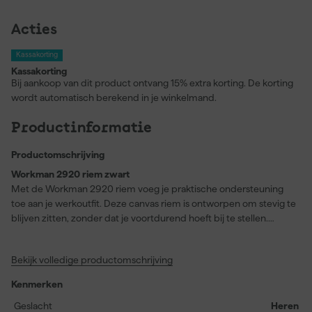
Acties
Kassakorting
Kassakorting
Bij aankoop van dit product ontvang 15% extra korting. De korting
wordt automatisch berekend in je winkelmand.
Productinformatie
Productomschrijving
Workman 2920 riem zwart
Met de Workman 2920 riem voeg je praktische ondersteuning
toe aan je werkoutfit. Deze canvas riem is ontworpen om stevig te
blijven zitten, zonder dat je voortdurend hoeft bij te stellen.
Dankzij de unicolor afwerking in zwart past hij moeiteloos bij
vrijwel elke werkbroek. De canvas materiaalsamenstelling zorgt
Bekijk volledige productomschrijving
ervoor dat de riem lang meegaat, zelfs bij dagelijks gebruik. Je
stelt 'm eenvoudig op maat af, zodat hij altijd goed zit tijdens het
Kenmerken
klussen, monteren of tillen. Of je nu binnen werkt of buiten op
locatie, met deze riem houd je je broek comfortabel op zijn plek
Geslacht
Heren