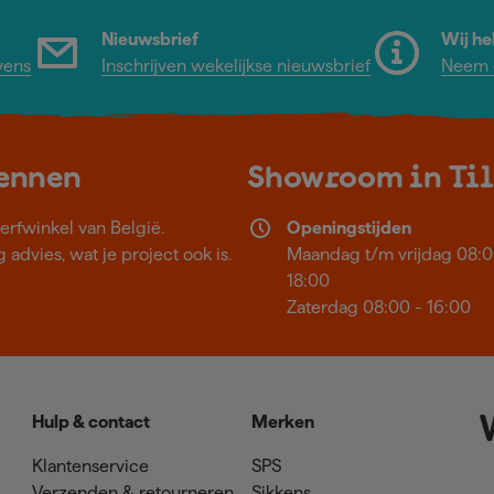
Nieuwsbrief
Wij he
vens
Inschrijven wekelijkse nieuwsbrief
Neem c
kennen
Showroom in Ti
erfwinkel van België.
Openingstijden
 advies, wat je project ook is.
Maandag t/m vrijdag 08:0
18:00
Zaterdag 08:00 - 16:00
Hulp & contact
Merken
Klantenservice
SPS
Verzenden & retourneren
Sikkens