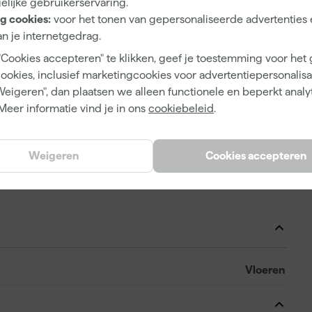
elijke gebruikerservaring.
g cookies:
voor het tonen van gepersonaliseerde advertenties 
n je internetgedrag.
"Cookies accepteren" te klikken, geef je toestemming voor het
- 1,30m - 50m²
cookies, inclusief marketingcookies voor advertentiepersonalisat
sing voor het beschermen van vloeren tijdens bouw- en
Weigeren", dan plaatsen we alleen functionele en beperkt analy
 uit sterke Kraft-papier en voorzien van een kunststof
Meer informatie vind je in ons
cookiebeleid
.
 uitstekend bestand tegen vocht en schokken, zodat je
ld gereedschap, verf of water. Met een breedte van 1,30
A
nel en efficiënt grote oppervlakken af. Door de
Weigeren
Cookies accepteren
 en inzetbaar op diverse projecten. Het gewicht van 220-
plek blijft liggen, zonder snel te verschuiven of te
Vloeren