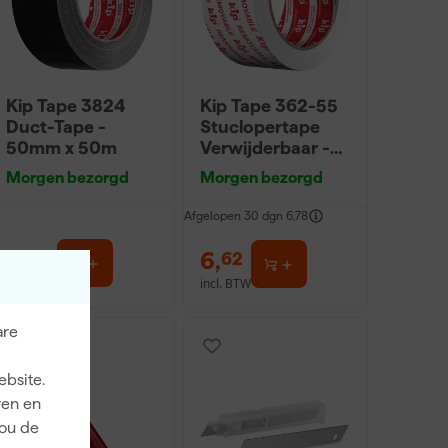
Kip Tape 3824
Kip Tape 362-55
Duct-Tape -
Stuclopertape
50mm x 50m
Verwijderbaar -
50mm x 30m
Morgen bezorgd
Morgen bezorgd
Afgelopen 30 dgn
6,78
7
,
6
,
81
62
incl. BTW
incl. BTW
are
ebsite.
ren en
jou de