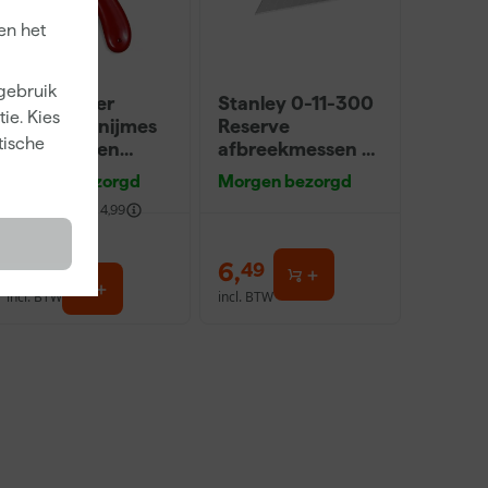
en het
 gebruik
PrimaCover
Stanley 0-11-300
ie. Kies
900280 Snijmes
Reserve
tische
voor folie en
afbreekmessen -
afdekvlies - rood
9mm (10st)
Morgen bezorgd
Morgen bezorgd
fgelopen 30 dgn
4,99
-12%
4
,
6
,
36
49
incl. BTW
incl. BTW