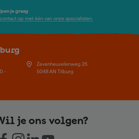
lpen je graag
ontact op met één van onze specialisten.
lburg
Zevenheuvelenweg 25
0 -
5048 AN Tilburg
Wil je ons volgen?