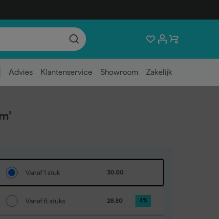
Advies
Klantenservice
Showroom
Zakelijk
m²
Vanaf 1 stuk
30.00
Vanaf 6 stuks
28.80
4
%