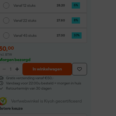
Vanaf 12 stuks
28.20
6
%
Vanaf 22 stuks
27.60
8
%
Vanaf 45 stuks
27.00
10
%
30
,
00
incl. BTW
Morgen bezorgd
In winkelwagen
Gratis verzending vanaf €50,-
Vandaag voor 22:00u besteld = morgen in huis
Retourtermijn van 30 dagen
Verfwebwinkel is Kiyoh gecertificeerd
Betere keuze