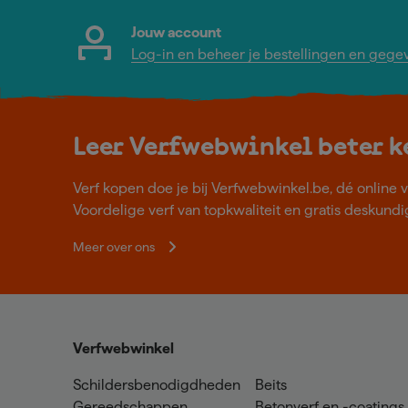
Jouw account
Log-in en beheer je bestellingen en gege
Leer Verfwebwinkel beter 
Verf kopen doe je bij Verfwebwinkel.be, dé online v
Voordelige verf van topkwaliteit en gratis deskundig
Meer over ons
Verfwebwinkel
Schildersbenodigdheden
Beits
Gereedschappen
Betonverf en -coatings