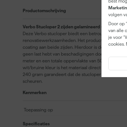
best mog
Marketin
Productomschrijving
volgen va
Door op 
Verbo Stucloper 2 zijden gelamineerd - Wit/Bruin 
van alle 
Deze Verbo stucloper biedt een betrouwbare oplos
je voor "
renovatiewerkzaamheden. Het product is vervaardigd
cookies. 
coating aan beide zijden. Hierdoor is de stucloper
geen last hebt van beschadigingen door bijvoorbee
meter en een totale oppervlakte van 50 m² werk je s
wit/bruine kleur is het materiaal direct herkenbaar
240 gram garandeert dat de stucloper stevig op zijn 
scheuren.
Kenmerken
Toepassing op
Specificaties