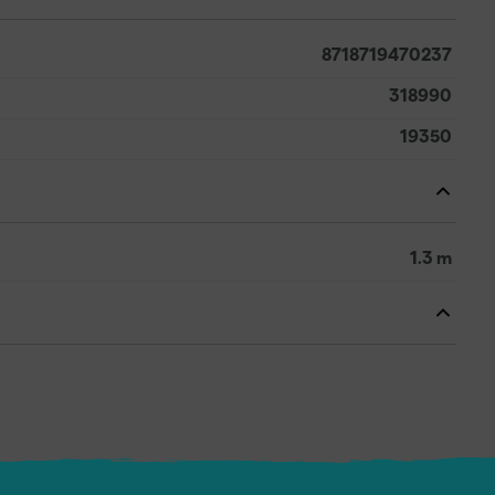
8718719470237
318990
19350
1.3 m