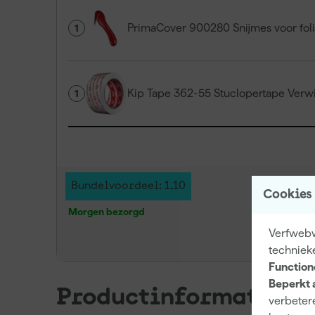
PrimaCover 900280 Snijmes voor foli
1
Kip Tape 362-55 Stuclopertape Verw
1
Bundelvoordeel: 1,10
Cookies
Morgen bezorgd
Verfwebw
techniek
Function
Beperkt 
Productinformatie
verbetere