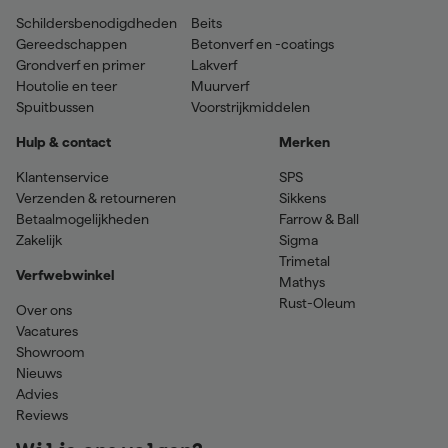
Schildersbenodigdheden
Beits
Gereedschappen
Betonverf en -coatings
Grondverf en primer
Lakverf
Houtolie en teer
Muurverf
Spuitbussen
Voorstrijkmiddelen
Hulp & contact
Merken
Klantenservice
SPS
Verzenden & retourneren
Sikkens
Betaalmogelijkheden
Farrow & Ball
Zakelijk
Sigma
Trimetal
Verfwebwinkel
Mathys
Rust-Oleum
Over ons
Vacatures
Showroom
Nieuws
Advies
Reviews