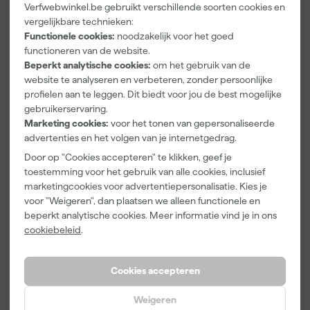
Verfwebwinkel.be gebruikt verschillende soorten cookies en
Repair Care
Repair Care
TEC7 Filler
vergelijkbare technieken:
DRY FIX UNI
EASY Q RVS
Reparatie-/af
Functionele cookies:
noodzakelijk voor het goed
100 + 300ml
modelleerme
werkplamuur
functioneren van de website.
ssenset
- Patroon -
Maandag
Maandag
Maandag
300ml
Beperkt analytische cookies:
om het gebruik van de
bezorgd
bezorgd
bezorgd
website te analyseren en verbeteren, zonder persoonlijke
profielen aan te leggen. Dit biedt voor jou de best mogelijke
Afgelopen 30 dgn
6,49
gebruikerservaring.
-7%
Marketing cookies:
voor het tonen van gepersonaliseerde
92
,
60
,
5
,
54
39
98
advertenties en het volgen van je internetgedrag.
incl. BTW
incl. BTW
incl. BTW
Door op "Cookies accepteren" te klikken, geef je
toestemming voor het gebruik van alle cookies, inclusief
marketingcookies voor advertentiepersonalisatie. Kies je
voor "Weigeren", dan plaatsen we alleen functionele en
beperkt analytische cookies. Meer informatie vind je in ons
cookiebeleid
.
Cookies accepteren
Weigeren