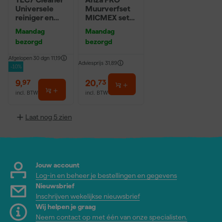
Universele
Muurverfset
reiniger en
MICMEX set
ontvetter -
6-delig
Maandag
Maandag
500ml
bezorgd
bezorgd
Afgelopen 30 dgn
11,19
Adviesprijs
31,89
-10%
9
,
20
,
97
73
incl. BTW
incl. BTW
Laat nog 5 zien
Jouw account
Log-in en beheer je bestellingen en gegevens
Nieuwsbrief
Inschrijven wekelijkse nieuwsbrief
Wij helpen je graag
Neem contact op met één van onze specialisten.