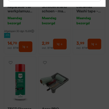
TEC7 Filler
Anza PRO
Paintura
Reparatie-/af
Schildershand
Lucamax
werkplamuur
schoen - maat
Washi tape -
- Pot - 750ml
9 (L)
50mx24mm
Maandag
Maandag
Maandag
bezorgd
bezorgd
bezorgd
Afgelopen 30 dgn
15,69
-6%
14
,
2
,
3
,
70
29
99
incl. BTW
incl. BTW
incl. BTW
TEC7 Cleaner
Anza PRO