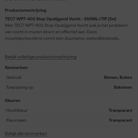
Productomschrijving
TEC7 WP7-402 Stop Opstijgend Vocht - 550ML+TIP (3st)
Met TEC7 WP7-402 Stop Opstijgend Vocht pak je het probleem
van vocht in muren direct en effectief aan. Deze
muurinjectiecrème vormt een duurzame, waterafstotende
barrière in zowel baksteen als snelbouwsteen, en is zelfs geschikt
voor holle en volle natuurstenen muren. Dankzij de
Bekijk volledige productomschrijving
gebruiksvriendelijke verpakking breng je het product eenvoudig
aan zonder pistool of druk, waardoor verspilling wordt
Kenmerken
voorkomen. Zelfs bij muren met een zeer hoog vochtgehalte tot
95% doet deze gel zijn werk. De op water gebaseerde
Gebruik
Binnen, Buiten
silaanemulsie is veilig, solventvrij en geurloos, wat zorgt voor een
Toepassing op
Baksteen
aangename verwerking. De gel heeft een witte tot geelwitte kleur
bij aanbrengen en wordt transparant na indringing. Bewaar het
Kleuren
product koel en droog voor een houdbaarheid van twaalf
maanden. Zowel binnen als buiten toepasbaar en erkend met
Hoofdkleur
Transparant
WTCB AAA+, biedt dit product een definitieve oplossing tegen
Kleurnaam
Transparant
opstijgend vocht.
Bekijk alle kenmerken