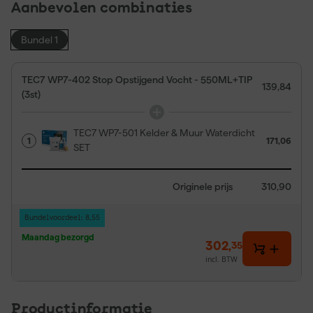
Aanbevolen combinaties
Bundel 1
TEC7 WP7-402 Stop Opstijgend Vocht - 550ML+TIP
139,84
(3st)
TEC7 WP7-501 Kelder & Muur Waterdicht
1
171,06
SET
Originele prijs
310,90
Bundelvoordeel: 8,55
Maandag bezorgd
302
,
35
incl. BTW
Productinformatie