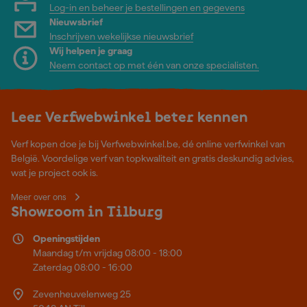
Log-in en beheer je bestellingen en gegevens
Nieuwsbrief
Inschrijven wekelijkse nieuwsbrief
Wij helpen je graag
Neem contact op met één van onze specialisten.
Leer Verfwebwinkel beter kennen
Verf kopen doe je bij Verfwebwinkel.be, dé online verfwinkel van
België. Voordelige verf van topkwaliteit en gratis deskundig advies,
wat je project ook is.
Meer over ons
Showroom in Tilburg
Openingstijden
Maandag t/m vrijdag 08:00 - 18:00
Zaterdag 08:00 - 16:00
Zevenheuvelenweg 25