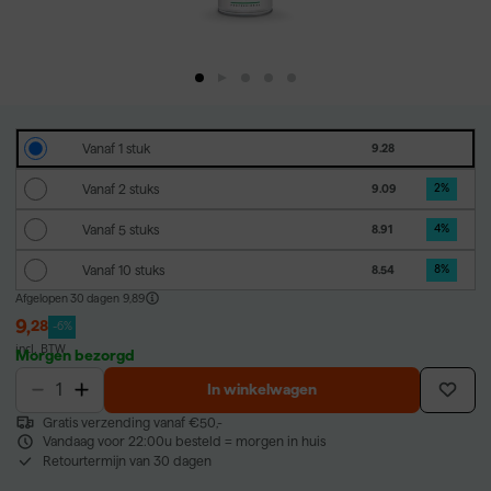
Vanaf 1 stuk
9.28
Vanaf 2 stuks
9.09
2
%
Vanaf 5 stuks
8.91
4
%
Vanaf 10 stuks
8.54
8
%
Afgelopen 30 dagen
9,89
9
,
28
-6%
incl. BTW
Morgen bezorgd
In winkelwagen
Gratis verzending vanaf €50,-
Vandaag voor 22:00u besteld = morgen in huis
Retourtermijn van 30 dagen