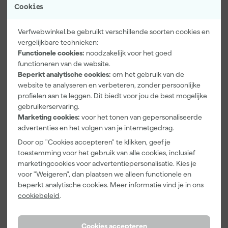
Cookies
Verfwebwinkel.be gebruikt verschillende soorten cookies en
vergelijkbare technieken:
Functionele cookies:
noodzakelijk voor het goed
functioneren van de website.
Beperkt analytische cookies:
om het gebruik van de
TEC7 XealPro
TEC7 Tecryl
Paintura
website te analyseren en verbeteren, zonder persoonlijke
Universele kit
Schilderskit -
Lucamax
- Wit - 310ml
310ml
Washi tape -
profielen aan te leggen. Dit biedt voor jou de best mogelijke
50mx24mm
gebruikerservaring.
Morgen
Morgen
Morgen
Marketing cookies:
voor het tonen van gepersonaliseerde
bezorgd
bezorgd
bezorgd
advertenties en het volgen van je internetgedrag.
Afgelopen 30 dgn
9,69
Afgelopen 30 dgn
7,19
Door op "Cookies accepteren" te klikken, geef je
-7%
-9%
toestemming voor het gebruik van alle cookies, inclusief
8
,
6
,
3
,
92
49
99
marketingcookies voor advertentiepersonalisatie. Kies je
incl. BTW
incl. BTW
incl. BTW
voor "Weigeren", dan plaatsen we alleen functionele en
beperkt analytische cookies. Meer informatie vind je in ons
cookiebeleid
.
Cookies accepteren