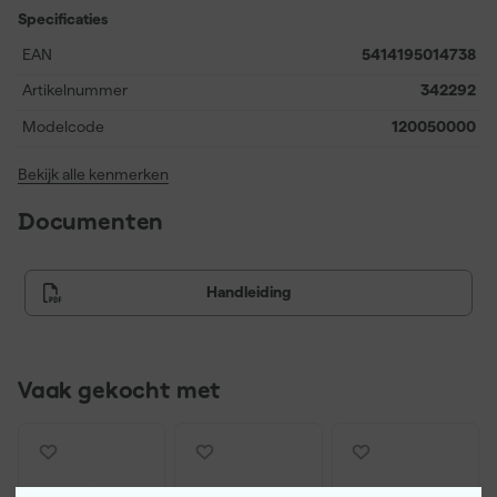
Specificaties
EAN
5414195014738
Artikelnummer
342292
Modelcode
120050000
Bekijk alle kenmerken
Documenten
Handleiding
Vaak gekocht met