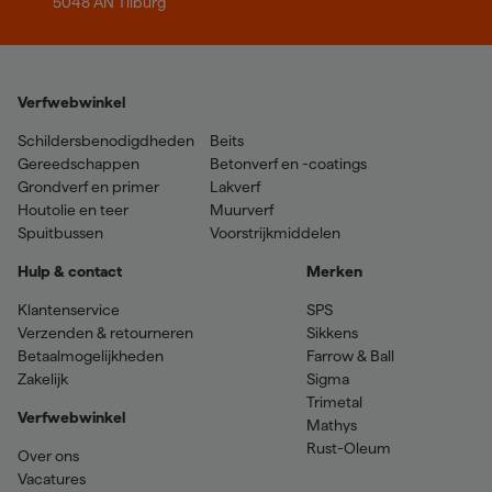
5048 AN Tilburg
Verfwebwinkel
Schildersbenodigdheden
Beits
Gereedschappen
Betonverf en -coatings
Grondverf en primer
Lakverf
Houtolie en teer
Muurverf
Spuitbussen
Voorstrijkmiddelen
Hulp & contact
Merken
Klantenservice
SPS
Verzenden & retourneren
Sikkens
Betaalmogelijkheden
Farrow & Ball
Zakelijk
Sigma
Trimetal
Verfwebwinkel
Mathys
Rust-Oleum
Over ons
Vacatures