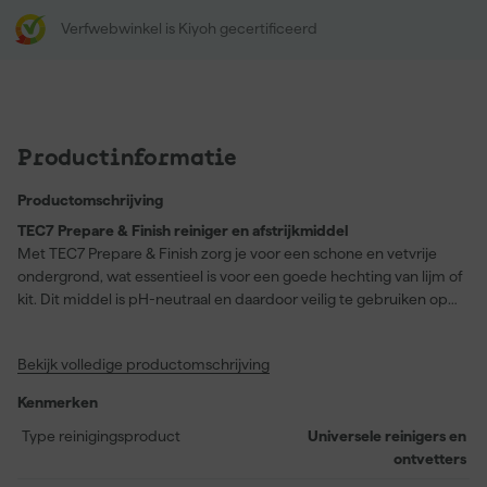
Verfwebwinkel is Kiyoh gecertificeerd
Productinformatie
Productomschrijving
TEC7 Prepare & Finish reiniger en afstrijkmiddel
Met TEC7 Prepare & Finish zorg je voor een schone en vetvrije
ondergrond, wat essentieel is voor een goede hechting van lijm of
kit. Dit middel is pH-neutraal en daardoor veilig te gebruiken op
vrijwel elk oppervlak. Je verwijdert er eenvoudig stof, vet of
vingerafdrukken mee, zonder te hoeven naspoelen. Het is ideaal
Bekijk volledige productomschrijving
voor het professioneel afwerken van voegen, waarbij je een glad
en gesloten resultaat behaalt. Hierdoor versnel je de uitharding
Kenmerken
van polymeren en verminder je de kans op schimmelvorming in
bijvoorbeeld sanitaire ruimtes. Dankzij de handige Bag-on-Valve
Type reinigingsproduct
Universele reinigers en
verpakking werk je efficiënt en zuinig. De formule is biologisch
ontvetters
afbreekbaar, bevat geen drijfgassen en is niet toxisch.