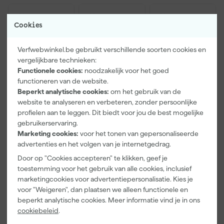
Cookies
Verfwebwinkel.be gebruikt verschillende soorten cookies en
vergelijkbare technieken:
Functionele cookies:
noodzakelijk voor het goed
functioneren van de website.
Beperkt analytische cookies:
om het gebruik van de
website te analyseren en verbeteren, zonder persoonlijke
Paintura
Go!Paint
Anza PRO
profielen aan te leggen. Dit biedt voor jou de best mogelijke
Lucamax
Economy S
Muurverfset
gebruikerservaring.
Washi tape -
Verfbak -
MICMEX set
Marketing cookies:
voor het tonen van gepersonaliseerde
50mx24mm
10cm Roller -
6-delig
Morgen
Morgen
Morgen
advertenties en het volgen van je internetgedrag.
15 x 32 cm + 5
bezorgd
bezorgd
bezorgd
inzetbakken
Door op "Cookies accepteren" te klikken, geef je
toestemming voor het gebruik van alle cookies, inclusief
Adviesprijs
31,89
marketingcookies voor advertentiepersonalisatie. Kies je
voor "Weigeren", dan plaatsen we alleen functionele en
3
,
2
,
20
,
99
99
73
beperkt analytische cookies. Meer informatie vind je in ons
incl. BTW
incl. BTW
incl. BTW
cookiebeleid
.