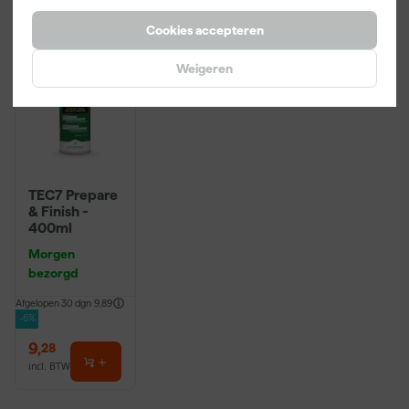
Cookies accepteren
Weigeren
TEC7 Prepare
& Finish -
400ml
Morgen
bezorgd
Afgelopen 30 dgn
9,89
-6%
9
,
28
incl. BTW