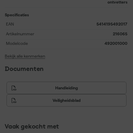
ontvetters
giftig, al wordt inname afgeraden. Kies voor betrouwbaarheid en
gebruiksgemak bij elke schoonmaakklus met deze praktische 1
Specificaties
liter verpakking.
EAN
5414195492017
Artikelnummer
216065
Modelcode
492001000
Bekijk alle kenmerken
Documenten
Handleiding
Veiligheidsblad
Vaak gekocht met