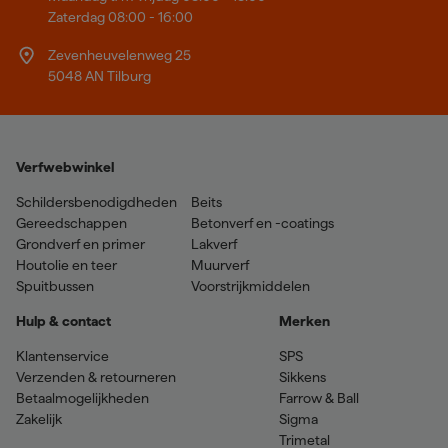
Zaterdag 08:00 - 16:00
Zevenheuvelenweg 25
5048 AN Tilburg
Verfwebwinkel
Schildersbenodigdheden
Beits
Gereedschappen
Betonverf en -coatings
Grondverf en primer
Lakverf
Houtolie en teer
Muurverf
Spuitbussen
Voorstrijkmiddelen
Hulp & contact
Merken
Klantenservice
SPS
Verzenden & retourneren
Sikkens
Betaalmogelijkheden
Farrow & Ball
Zakelijk
Sigma
Trimetal