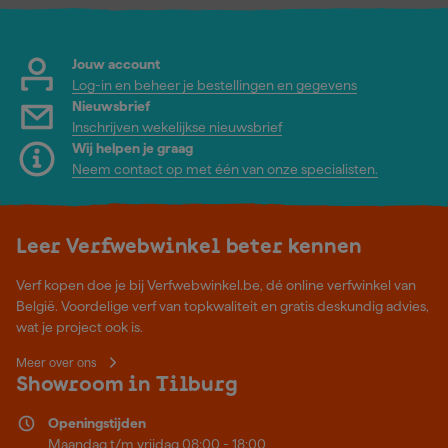
Jouw account
Log-in en beheer je bestellingen en gegevens
Nieuwsbrief
Inschrijven wekelijkse nieuwsbrief
Wij helpen je graag
Neem contact op met één van onze specialisten.
Leer Verfwebwinkel beter kennen
Verf kopen doe je bij Verfwebwinkel.be, dé online verfwinkel van
België. Voordelige verf van topkwaliteit en gratis deskundig advies,
wat je project ook is.
Meer over ons
Showroom in Tilburg
Openingstijden
Maandag t/m vrijdag 08:00 - 18:00