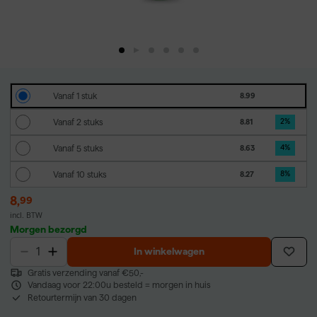
Vanaf 1 stuk
8.99
Vanaf 2 stuks
8.81
2
%
Vanaf 5 stuks
8.63
4
%
Vanaf 10 stuks
8.27
8
%
8
,
99
incl. BTW
Morgen bezorgd
In winkelwagen
Gratis verzending vanaf €50,-
Vandaag voor 22:00u besteld = morgen in huis
Retourtermijn van 30 dagen