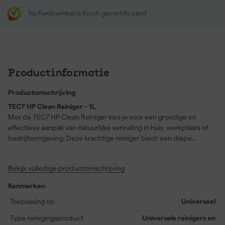
Verfwebwinkel is Kiyoh gecertificeerd
Productinformatie
Productomschrijving
TEC7 HP Clean Reiniger - 1L
Met de TEC7 HP Clean Reiniger kies je voor een grondige en
effectieve aanpak van natuurlijke vervuiling in huis, werkplaats of
bedrijfsomgeving. Deze krachtige reiniger biedt een diepe
reiniging en is volledig H.A.C.C.P.-gecertificeerd, waardoor je hem
gerust kunt inzetten in omgevingen waar voedselveiligheid
Bekijk volledige productomschrijving
centraal staat. Dankzij de solvent- en zuurvrije samenstelling is
deze reiniger veilig te gebruiken op alle materialen zonder risico
Kenmerken
op aantasting. De formule is huidveilig en bovendien biologisch
afbreekbaar, wat betekent dat je niet alleen grondig
Toepassing op
Universeel
schoonmaakt, maar ook verantwoord bezig bent voor het milieu.
Type reinigingsproduct
Universele reinigers en
Het product lost geheel op in water en is bij normaal gebruik niet