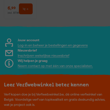
6
,
99
incl. BTW
Jouw account
Log-in en beheer je bestellingen en gegevens
Nieuwsbrief
Inschrijven wekelijkse nieuwsbrief
Wij helpen je graag
Neem contact op met één van onze specialisten.
Leer Verfwebwinkel beter kennen
Verf kopen doe je bij Verfwebwinkel.be, dé online verfwinkel van
België. Voordelige verf van topkwaliteit en gratis deskundig advies,
wat je project ook is.