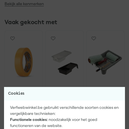
Bekijk alle kenmerken
Vaak gekocht met
Paintura
Go!Paint
Anza PRO
Cookies
Lucamax
Economy S
Muurverfset
Washi tape -
Verfbak -
MICMEX set
Verfwebwinkel.be gebruikt verschillende soorten cookies en
50mx24mm
10cm Roller -
6-delig
Morgen
Morgen
Morgen
vergelijkbare technieken:
15 x 32 cm + 5
bezorgd
bezorgd
bezorgd
inzetbakken
Functionele cookies:
noodzakelijk voor het goed
functioneren van de website.