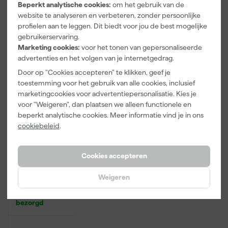
Adviesprijs
31,89
Beperkt analytische cookies:
om het gebruik van de
website te analyseren en verbeteren, zonder persoonlijke
3
,
2
,
20
,
99
99
73
profielen aan te leggen. Dit biedt voor jou de best mogelijke
incl. BTW
incl. BTW
incl. BTW
gebruikerservaring.
Marketing cookies:
voor het tonen van gepersonaliseerde
Onze Top 10
advertenties en het volgen van je internetgedrag.
Door op "Cookies accepteren" te klikken, geef je
toestemming voor het gebruik van alle cookies, inclusief
marketingcookies voor advertentiepersonalisatie. Kies je
voor "Weigeren", dan plaatsen we alleen functionele en
beperkt analytische cookies. Meer informatie vind je in ons
cookiebeleid
.
Cookies accepteren
Rilly Multi
Ontvetter en
Weigeren
Verfreiniger –
0,5L
Morgen
bezorgd