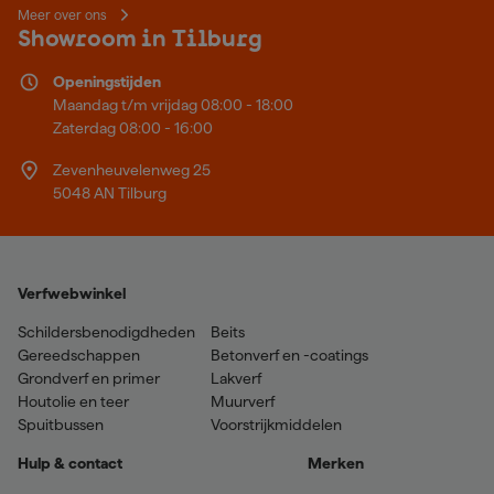
Meer over ons
Showroom in Tilburg
Openingstijden
Maandag t/m vrijdag 08:00 - 18:00
Zaterdag 08:00 - 16:00
Zevenheuvelenweg 25
5048 AN Tilburg
Verfwebwinkel
Schildersbenodigdheden
Beits
Gereedschappen
Betonverf en -coatings
Grondverf en primer
Lakverf
Houtolie en teer
Muurverf
Spuitbussen
Voorstrijkmiddelen
Hulp & contact
Merken