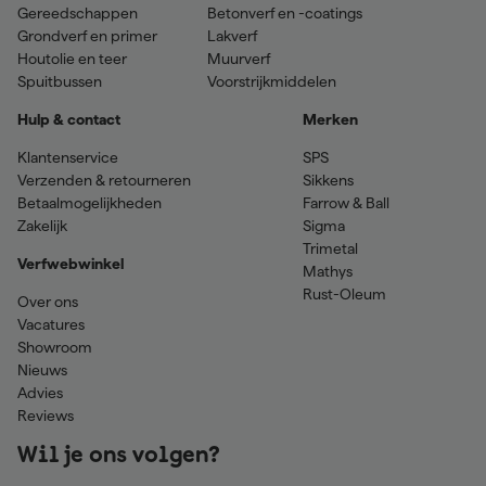
Gereedschappen
Betonverf en -coatings
Grondverf en primer
Lakverf
Houtolie en teer
Muurverf
Spuitbussen
Voorstrijkmiddelen
Hulp & contact
Merken
Klantenservice
SPS
Verzenden & retourneren
Sikkens
Betaalmogelijkheden
Farrow & Ball
Zakelijk
Sigma
Trimetal
Verfwebwinkel
Mathys
Rust-Oleum
Over ons
Vacatures
Showroom
Nieuws
Advies
Reviews
Wil je ons volgen?