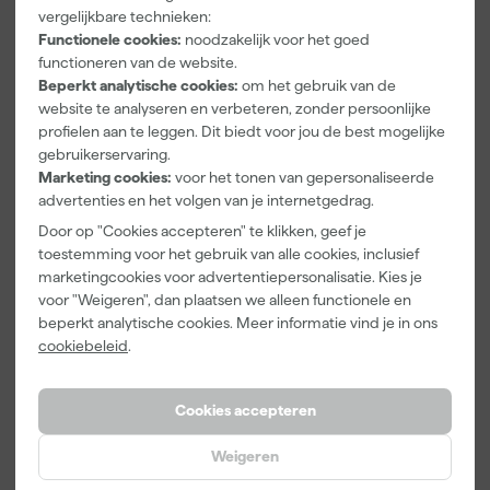
30 Masker
And Go
Schuurblok
vergelijkbare technieken:
met
Verfbak -
100X70X25m
Functionele cookies:
noodzakelijk voor het goed
textieltape
12cm Roller -
m Sk 500
Morgen
Morgen
Morgen
functioneren van de website.
Premium Plus
0,5L + 5
P220
bezorgd
bezorgd
bezorgd
Beperkt analytische cookies:
om het gebruik van de
- Blauw -
Inzetbakken
300mm x
website te analyseren en verbeteren, zonder persoonlijke
20m
profielen aan te leggen. Dit biedt voor jou de best mogelijke
gebruikerservaring.
5
,
3
,
1
,
29
99
39
Marketing cookies:
voor het tonen van gepersonaliseerde
incl. BTW
incl. BTW
incl. BTW
advertenties en het volgen van je internetgedrag.
Door op "Cookies accepteren" te klikken, geef je
Onze Top 10
Onze Top 10
toestemming voor het gebruik van alle cookies, inclusief
marketingcookies voor advertentiepersonalisatie. Kies je
voor "Weigeren", dan plaatsen we alleen functionele en
beperkt analytische cookies. Meer informatie vind je in ons
cookiebeleid
.
Cookies accepteren
Weigeren
Staalmeester
Anza PRO
Rilly Multi
Patentpuntkw
Mini Micmex
Ontvetter en