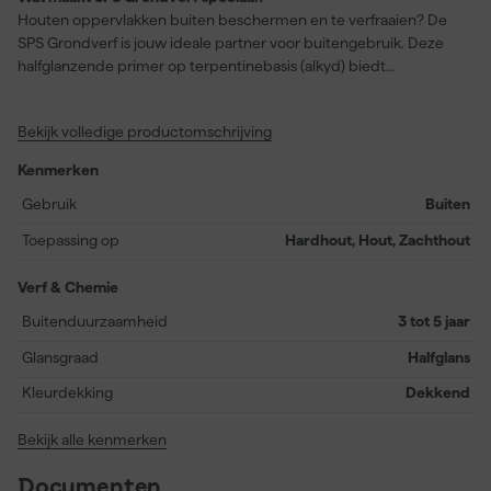
Houten oppervlakken buiten beschermen en te verfraaien? De
SPS Grondverf is jouw ideale partner voor buitengebruik. Deze
halfglanzende primer op terpentinebasis (alkyd) biedt
uitstekende eigenschappen, zoals goede hechting,
schuurbaarheid en kantendekking. Of je nu werkt met hardhout,
Bekijk volledige productomschrijving
hout of zachthout, het resultaat is altijd indrukwekkend dekkend
en goed vullend.De SPS Grondverf is stofdroog na slechts 2 uur
Kenmerken
en overschilderbaar na 18 uur. Met een rendement van 16
vierkante meter per liter weet je dat je niet snel zonder verf komt
Gebruik
Buiten
te zitten. Gebruik een kwast of roller en ervaar zelf de perfecte
Toepassing op
Hardhout, Hout, Zachthout
vloeiing en vochtregulerende werking van deze verf. Kies deze
primer voor een betrouwbare basislaag die je project een
Verf & Chemie
professionele afwerking geeft.
Buitenduurzaamheid
3 tot 5 jaar
Glansgraad
Halfglans
Kleurdekking
Dekkend
Bekijk alle kenmerken
Documenten