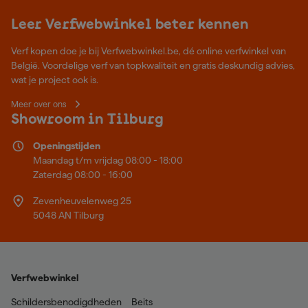
Leer Verfwebwinkel beter kennen
Verf kopen doe je bij Verfwebwinkel.be, dé online verfwinkel van
België. Voordelige verf van topkwaliteit en gratis deskundig advies,
wat je project ook is.
Meer over ons
Showroom in Tilburg
Openingstijden
Maandag t/m vrijdag 08:00 - 18:00
Zaterdag 08:00 - 16:00
Zevenheuvelenweg 25
5048 AN Tilburg
Verfwebwinkel
Schildersbenodigdheden
Beits