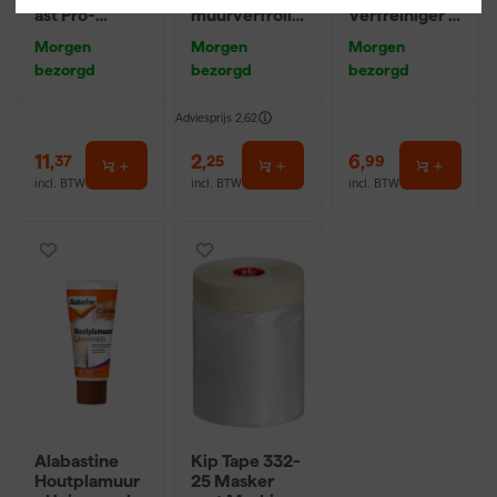
ast Pro-
muurverfrolle
Verfreiniger –
Hybrid 2020 -
r - 10cm
0,5L
Morgen
Morgen
Morgen
10 (2cm)
bezorgd
bezorgd
bezorgd
Adviesprijs
2,62
11
,
2
,
6
,
37
25
99
incl. BTW
incl. BTW
incl. BTW
Alabastine
Kip Tape 332-
Houtplamuur
25 Masker