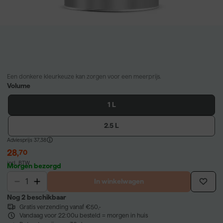
Een donkere kleurkeuze kan zorgen voor een meerprijs.
Volume
1 L
2.5 L
Adviesprijs
37,38
28
,
70
incl. BTW
Morgen bezorgd
In winkelwagen
Nog 2 beschikbaar
Gratis verzending vanaf €50,-
Vandaag voor 22:00u besteld = morgen in huis