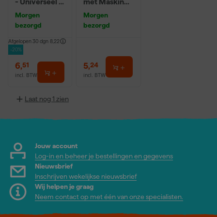
- Universeel -
met Masking
250g
Tape - 0,55 x
Morgen
Morgen
33m
bezorgd
bezorgd
Afgelopen 30 dgn
8,22
-20%
6
,
5
,
51
24
incl. BTW
incl. BTW
Laat nog 1 zien
Jouw account
Log-in en beheer je bestellingen en gegevens
Nieuwsbrief
Inschrijven wekelijkse nieuwsbrief
Wij helpen je graag
Neem contact op met één van onze specialisten.