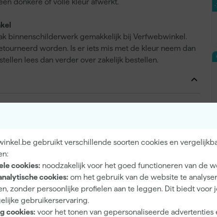
en donkere of volle kleur afwerkt.
kel
rak binnenschilderwerk gemakkelijk bij Verfwebwinkel.
tourneerd worden. Is er iets mis met de kleur neem dan
stellen lees dan verder over zakelijk bestellen.
Krasvast
inkel.be gebruikt verschillende soorten cookies en vergelijkb
en:
Binnen
ele cookies:
noodzakelijk voor het goed functioneren van de w
analytische cookies:
om het gebruik van de website te analyse
Bestaande verflagen, Nieuwbouwelementen
n, zonder persoonlijke profielen aan te leggen. Dit biedt voor 
elijke gebruikerservaring.
g cookies:
voor het tonen van gepersonaliseerde advertenties 