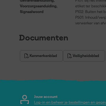
Gevarenaanduiding,
P101: Bij het inwi
Voorzorgsaanduiding,
etiket ter beschi
Signaalwoord
P102: Buiten het 
P501: Inhoud/verp
verwerker van af
Documenten
Kenmerkenblad
Veiligheidsblad
Jouw account
Log-in en beheer je bestellingen en gege