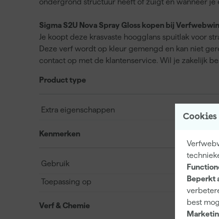
ondergrond structuur heeft of zuigt en wanneer je e
Sigma S2U Nova Spray Gloss kopen bij Verfwebwin
Je koopt deze krasvaste hoogglans spuitlak voor st
Deze verf wordt op kleur gemengd en kan niet gere
contact op met de klantenservice. Wil je zakelijk be
Product type
Extra eigenschappen
Cookies
Kenmerken
Verfwebw
techniek
Gebruik
Function
Beperkt 
Toepassing op
verbetere
best mog
Verf & Chemie
Marketin