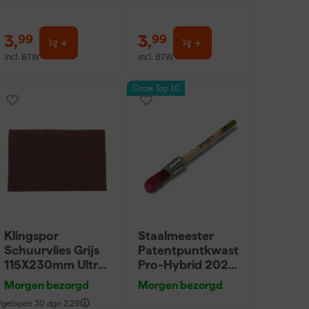
3
,
3
,
99
99
incl. BTW
incl. BTW
Onze Top 10
Klingspor
Staalmeester
Schuurvlies Grijs
Patentpuntkwast
115X230mm Ultra
Pro-Hybrid 2020
Fijn
- 10 (2cm)
Morgen bezorgd
Morgen bezorgd
fgelopen 30 dgn
2,29