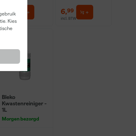
6
,
6
,
32
99
 gebruik
incl. BTW
incl. BTW
ie. Kies
tische
Bleko
Kwastenreiniger -
1L
Morgen bezorgd