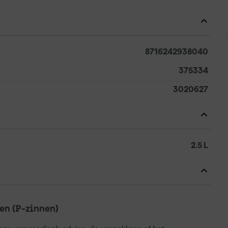
8716242938040
375334
3020627
2.5 L
n (P-zinnen)