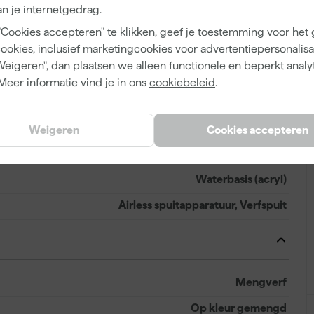
n je internetgedrag.
Hoogglans
"Cookies accepteren" te klikken, geef je toestemming voor het
cookies, inclusief marketingcookies voor advertentiepersonalisat
4 h
Weigeren", dan plaatsen we alleen functionele en beperkt analy
Dekkend
Meer informatie vind je in ons
cookiebeleid
.
24 h
6 m²/l
Weigeren
Cookies accepteren
3 h
Waterbasis (acryl)
Airless spuitapparatuur, Verfspuit
Mengverf
Op kleur gemengd