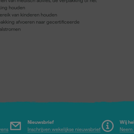
nnen van medisch advies, de verpakking of het
kking houden
bereik van kinderen houden
akking afvoeren naar gecertificeerde
valstromen
Nieuwsbrief
Wij he
vens
Inschrijven wekelijkse nieuwsbrief
Neem c