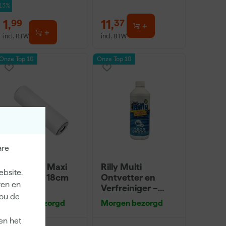
-13%
1
,
11
,
99
37
incl. BTW
incl. BTW
Onze Top 10
Onze Top 10
are
Anza PRO Maxi
Rilly Multi
ebsite.
Viltroller - 18cm
Ontvetter en
ren en
Verfreiniger –
jou de
0,5L
Morgen bezorgd
Morgen bezorgd
en het