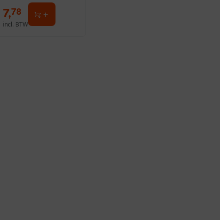
7
,
78
incl. BTW