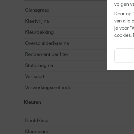
volgen va
Glansgraad
Door op 
van alle 
Kleefvrij na
je voor "
Kleurdekking
cookies. 
Overschilderbaar na
Rendement per liter
Stofdroog na
Verfsoort
Verwerkingsmethode
Kleuren
Hoofdkleur
Kleurnaam