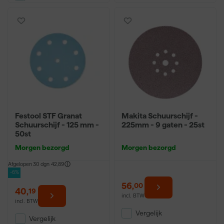
Festool STF Granat
Makita Schuurschijf -
Schuurschijf - 125 mm -
225mm - 9 gaten - 25st
50st
Morgen bezorgd
Morgen bezorgd
Afgelopen 30 dgn
42,89
-6%
56
,
00
40
,
19
incl. BTW
incl. BTW
Vergelijk
Vergelijk