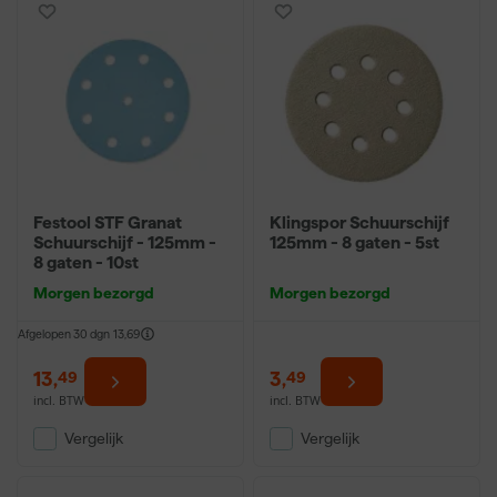
Festool STF Granat
Klingspor Schuurschijf
Schuurschijf - 125mm -
125mm - 8 gaten - 5st
8 gaten - 10st
Morgen bezorgd
Morgen bezorgd
Afgelopen 30 dgn
13,69
13
,
3
,
49
49
incl. BTW
incl. BTW
Vergelijk
Vergelijk