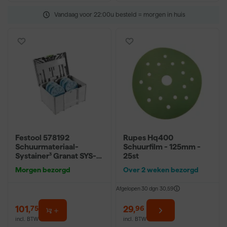
Vandaag voor 22:00u besteld = morgen in huis
Festool 578192
Rupes Hq400
Schuurmateriaal-
Schuurfilm - 125mm -
Systainer³ Granat SYS-
25st
STF D150 GR-Set in
Morgen bezorgd
Over 2 weken bezorgd
systainer
Afgelopen 30 dgn
30,59
101
,
29
,
75
96
incl. BTW
incl. BTW