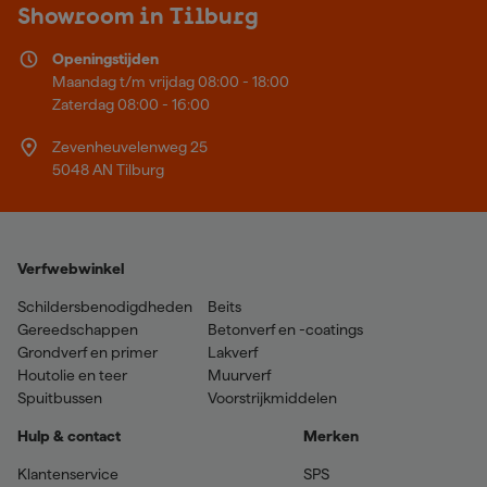
Showroom in Tilburg
Openingstijden
Maandag t/m vrijdag 08:00 - 18:00
Zaterdag 08:00 - 16:00
Zevenheuvelenweg 25
5048 AN Tilburg
Verfwebwinkel
Schildersbenodigdheden
Beits
Gereedschappen
Betonverf en -coatings
Grondverf en primer
Lakverf
Houtolie en teer
Muurverf
Spuitbussen
Voorstrijkmiddelen
Hulp & contact
Merken
Klantenservice
SPS