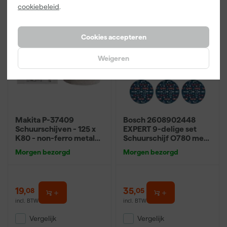
cookiebeleid
.
Cookies accepteren
Weigeren
Makita P-37409
Bosch 2608902448
Schuurschijven - 125 x
EXPERT 9-delige set
K80 - non-ferro metalen
Schuurschijf O780 met
(50st)
film onderlaag - 150mm
Morgen bezorgd
Morgen bezorgd
-
3xK80/3xK120/3xK180
19
,
35
,
08
05
incl. BTW
incl. BTW
Vergelijk
Vergelijk