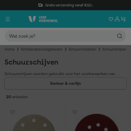
Gratis verzending vanaf €50,-
Home
Schildersbenodigdheden
Schuurmiddelen
Schuurschijven
Schuurschijven
Schuurschijven worden gebruikt voor het voorbewerken van
ondergronden en het tussentijds schuren van verflagen bij
Sorteer & verfijn
schilderwerk. Ze zijn verkrijgbaar in meerdere maten en
korrelgroottes en geschikt voor hout, metaal en beton.
20
artikelen
Geschikt voor hout, metaal en beton
Maten: 125mm, 150mm en 225mm
Verschillende korrelgroottes
Geschikt voor haakse slijper, slijptol en boormachine