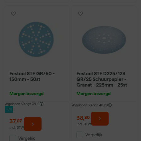
Festool STF GR/50 -
Festool STF D225/128
150mm - 50st
GR/25 Schuurpapier -
Granat - 225mm - 25st
Morgen bezorgd
Morgen bezorgd
Afgelopen 30 dgn
39,19
Afgelopen 30 dgn
40,29
-5%
38
,
80
37
,
07
incl. BTW
incl. BTW
Vergelijk
Vergelijk