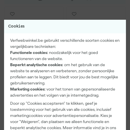
Cookies
Verfwebwinkel.be gebruikt verschillende soorten cookies en
vergelijkbare technieken:
Functionele cookies:
noodzakelijk voor het goed
functioneren van de website.
Beperkt analytische cookies:
om het gebruik van de
Makita Schuurschijf
Makita Schuurschijf -
website te analyseren en verbeteren, zonder persoonlijke
Hout - 125mm - 8 gaten
125mm - 8 gaten - 50st
profielen aan te leggen. Dit biedt voor jou de best mogelijke
- 50st
gebruikerservaring.
Morgen bezorgd
Morgen bezorgd
Marketing cookies:
voor het tonen van gepersonaliseerde
advertenties en het volgen van je internetgedrag.
Door op "Cookies accepteren" te klikken, geef je
toestemming voor het gebruik van alle cookies, inclusief
22
,
19
,
79
08
marketingcookies voor advertentiepersonalisatie. Kies je
incl. BTW
incl. BTW
voor "Weigeren", dan plaatsen we alleen functionele en
Vergelijk
Vergelijk
beperkt analytische cookies. Meer informatie vind je in ons