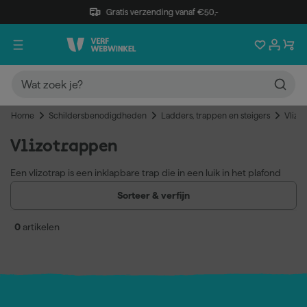
Gratis verzending vanaf €50,-
Home
Schildersbenodigdheden
Ladders, trappen en steigers
Vlizo
Vlizotrappen
Een vlizotrap is een inklapbare trap die in een luik in het plafond
wordt gemonteerd en toegang biedt tot een zolder of vliering.
Sorteer & verfijn
Vaklieden en klussers gebruiken vlizotrappen als
ruimtebesparende oplossing voor vaste zoldertoegang zonder
0
artikelen
een permanente trap te plaatsen. Ze zijn verkrijgbaar in
aluminium en hout, als complete set of los onderdeel.
Ruimtebesparend door inklapbaar ontwerp
Veilig bereikbare zolder of vliering
Verkrijgbaar als complete set inclusief luik