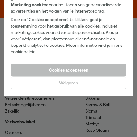
Marketing cookies:
voor het tonen van gepersonaliseerde
5048 AN Tilburg
advertenties en het volgen van je internetgedrag.
Door op "Cookies accepteren" te klikken, geef je
toestemming voor het gebruik van alle cookies, inclusief
marketingcookies voor advertentiepersonalisatie. Kies je
Verfwebwinkel
voor "Weigeren", dan plaatsen we alleen functionele en
Schildersbenodigdheden
Beits
beperkt analytische cookies. Meer informatie vind je in ons
Gereedschappen
Betonverf en -coatings
cookiebeleid
.
Grondverf en primer
Lakverf
Houtolie en teer
Muurverf
Cookies accepteren
Spuitbussen
Voorstrijkmiddelen
Hulp & contact
Merken
Weigeren
Klantenservice
SPS
Verzenden & retourneren
Sikkens
Betaalmogelijkheden
Farrow & Ball
Zakelijk
Sigma
Trimetal
Verfwebwinkel
Mathys
Rust-Oleum
Over ons