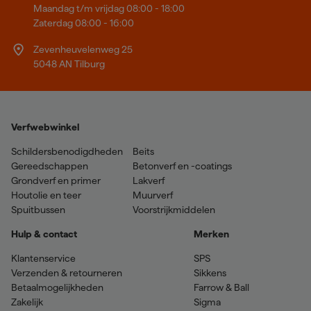
Maandag t/m vrijdag 08:00 - 18:00
Zaterdag 08:00 - 16:00
Zevenheuvelenweg 25
5048 AN Tilburg
Verfwebwinkel
Schildersbenodigdheden
Beits
Gereedschappen
Betonverf en -coatings
Grondverf en primer
Lakverf
Houtolie en teer
Muurverf
Spuitbussen
Voorstrijkmiddelen
Hulp & contact
Merken
Klantenservice
SPS
Verzenden & retourneren
Sikkens
Betaalmogelijkheden
Farrow & Ball
Zakelijk
Sigma