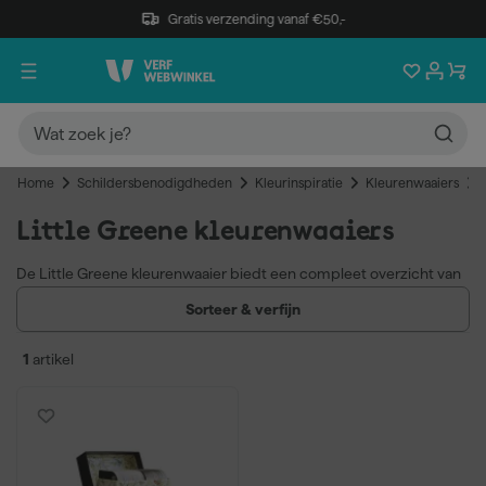
Gratis verzending vanaf €50,-
Home
Schildersbenodigdheden
Kleurinspiratie
Kleurenwaaiers
Little Greene kleurenwaaiers
De Little Greene kleurenwaaier biedt een compleet overzicht van
de rijke kleurencollectie van Little Greene. De waaier is bruikbaar
Sorteer & verfijn
bij de kleurkeuze voor Little Greene muurverf en lak en geeft een
realistisch beeld van de pigmentrijke kleuren van het merk.
1
artikel
Volledig kleurenpalet Little Greene
Rijke kleuren inclusief grijzen en historische tinten
Handig bij kleurkeuze voor muurverf en lak
Wat vind je in de Little Greene