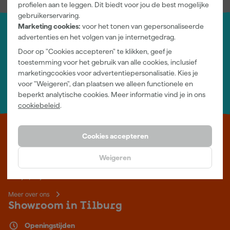
profielen aan te leggen. Dit biedt voor jou de best mogelijke
gebruikerservaring.
Marketing cookies:
voor het tonen van gepersonaliseerde
advertenties en het volgen van je internetgedrag.
Jouw account
Door op "Cookies accepteren" te klikken, geef je
Log-in en beheer je bestellingen en gegevens
toestemming voor het gebruik van alle cookies, inclusief
Nieuwsbrief
marketingcookies voor advertentiepersonalisatie. Kies je
Inschrijven wekelijkse nieuwsbrief
voor "Weigeren", dan plaatsen we alleen functionele en
Wij helpen je graag
beperkt analytische cookies. Meer informatie vind je in ons
Neem contact op met één van onze specialisten.
cookiebeleid
.
Leer Verfwebwinkel beter kennen
Cookies accepteren
Verf kopen doe je bij Verfwebwinkel.be, dé online verfwinkel van
Weigeren
België. Voordelige verf van topkwaliteit en gratis deskundig advies,
wat je project ook is.
Meer over ons
Showroom in Tilburg
Openingstijden