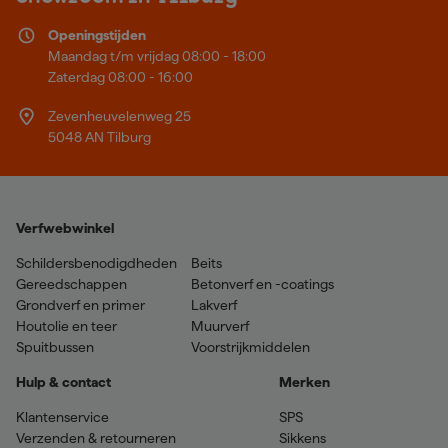
Openingstijden
Maandag t/m vrijdag 08:00 - 18:00
Zaterdag 08:00 - 16:00
Zevenheuvelenweg 25
5048 AN Tilburg
Verfwebwinkel
Schildersbenodigdheden
Beits
Gereedschappen
Betonverf en -coatings
Grondverf en primer
Lakverf
Houtolie en teer
Muurverf
Spuitbussen
Voorstrijkmiddelen
Hulp & contact
Merken
Klantenservice
SPS
Verzenden & retourneren
Sikkens