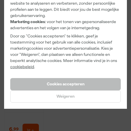
website te analyseren en verbeteren, zonder persoonlijke
Vaak gekocht met
profielen aan te leggen. Dit biedt voor jou de best mogelijke
gebruikerservaring.
Onze Top 10
Marketing cookies:
voor het tonen van gepersonaliseerde
advertenties en het volgen van je internetgedrag.
Door op "Cookies accepteren" te klikken, geef je
toestemming voor het gebruik van alle cookies, inclusief
marketingcookies voor advertentiepersonalisatie. Kies je
voor "Weigeren", dan plaatsen we alleen functionele en
beperkt analytische cookies. Meer informatie vind je in ons
cookiebeleid
.
Rilly Multi
Cookies accepteren
Ontvetter en
Verfreiniger –
0,5L
Weigeren
Morgen
bezorgd
6
,
99