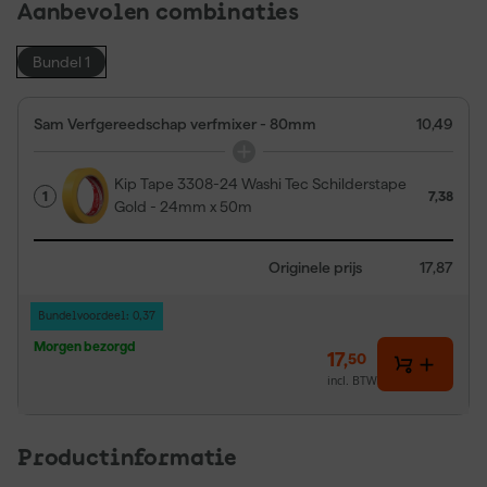
Aanbevolen combinaties
Bundel 1
Sam Verfgereedschap verfmixer - 80mm
10,49
Kip Tape 3308-24 Washi Tec Schilderstape
1
7,38
Gold - 24mm x 50m
Originele prijs
17,87
Bundelvoordeel: 0,37
Morgen bezorgd
17
,
50
incl. BTW
Productinformatie