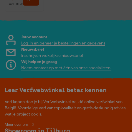
incl. BTW
Jouw account
Log-in en beheer je bestellingen en gegevens
Nieuwsbrief
Inschrijven wekelijkse nieuwsbrief
Wij helpen je graag
Neem contact op met één van onze specialisten.
Leer Verfwebwinkel beter kennen
Verf kopen doe je bij Verfwebwinkel.be, dé online verfwinkel van
België. Voordelige verf van topkwaliteit en gratis deskundig advies,
wat je project ook is.
Meer over ons
Showroom in Tilburg