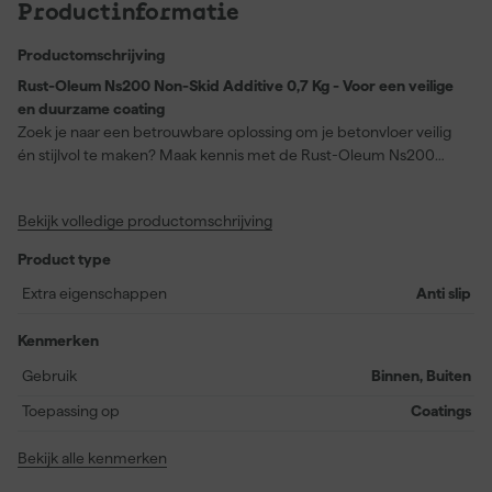
Productinformatie
Productomschrijving
Rust-Oleum Ns200 Non-Skid Additive 0,7 Kg - Voor een veilige
en duurzame coating
Zoek je naar een betrouwbare oplossing om je betonvloer veilig
én stijlvol te maken? Maak kennis met de Rust-Oleum Ns200
Non-Skid Additive, hét ingrediënt voor een anti-slip garagevloer!
Door deze korrels aan je Rust-Oleum EpoxyShield MAXX
Bekijk volledige productomschrijving
Vloercoating toe te voegen, ben je verzekerd van een duurzame
en veilige vloer zonder concessies te doen aan de esthetiek. Je
Product type
hebt de keuze: meng de korrels direct door de 2-
componentencoating of strooi ze achteraf over de aangebrachte
Extra eigenschappen
Anti slip
laag. Met een simpele stap breng je niet alleen veiligheid, maar
ook vakmanschap in je garage. Deze verpakking van 0,7 kg geeft
Kenmerken
je genoeg voor wel 5 liter coating. Dat is praktisch slim en veilig
Gebruik
Binnen, Buiten
werken in één!.
Toepassing op
Coatings
Bekijk alle kenmerken