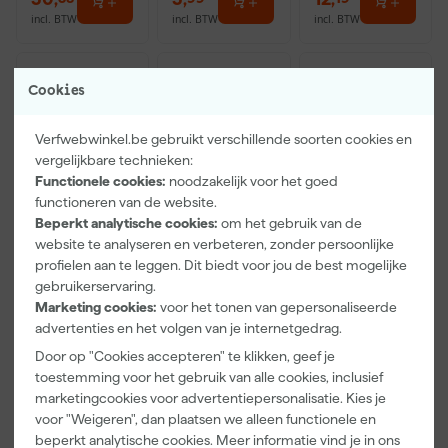
incl. BTW
incl. BTW
incl. BTW
Cookies
Verfwebwinkel.be gebruikt verschillende soorten cookies en
vergelijkbare technieken:
Functionele cookies:
noodzakelijk voor het goed
functioneren van de website.
Beperkt analytische cookies:
om het gebruik van de
website te analyseren en verbeteren, zonder persoonlijke
profielen aan te leggen. Dit biedt voor jou de best mogelijke
Anza PRO
Anza PRO
Klingspor
gebruikerservaring.
Mini Micmex
Schildershand
Schuurvel
muurverfrolle
schoen - maat
Waterproof
Marketing cookies:
voor het tonen van gepersonaliseerde
r - 10cm
8 (M)
P60
advertenties en het volgen van je internetgedrag.
Morgen
Morgen
Morgen
230X280Mm
bezorgd
bezorgd
bezorgd
Door op "Cookies accepteren" te klikken, geef je
toestemming voor het gebruik van alle cookies, inclusief
marketingcookies voor advertentiepersonalisatie. Kies je
Adviesprijs
2,62
voor "Weigeren", dan plaatsen we alleen functionele en
2
,
2
,
133
,
25
29
00
beperkt analytische cookies. Meer informatie vind je in ons