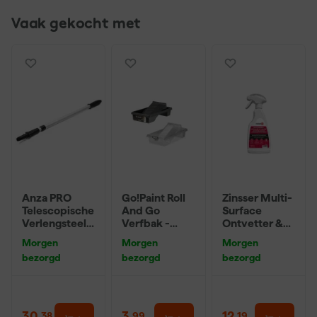
Vaak gekocht met
Anza PRO
Go!Paint Roll
Zinsser Multi-
Telescopische
And Go
Surface
Verlengsteel -
Verfbak -
Ontvetter &
1.15 tot 1.97
12cm Roller -
ReinigerSpray
Morgen
Morgen
Morgen
meter
0,5L + 5
500ml
bezorgd
bezorgd
bezorgd
Inzetbakken
30
,
3
,
12
,
38
99
19