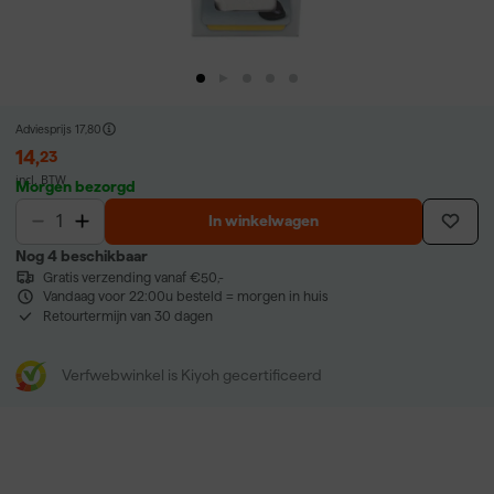
Adviesprijs
17,80
14
,
23
incl. BTW
Morgen bezorgd
In winkelwagen
Nog 4 beschikbaar
Gratis verzending vanaf €50,-
Vandaag voor 22:00u besteld = morgen in huis
Retourtermijn van 30 dagen
Verfwebwinkel is Kiyoh gecertificeerd