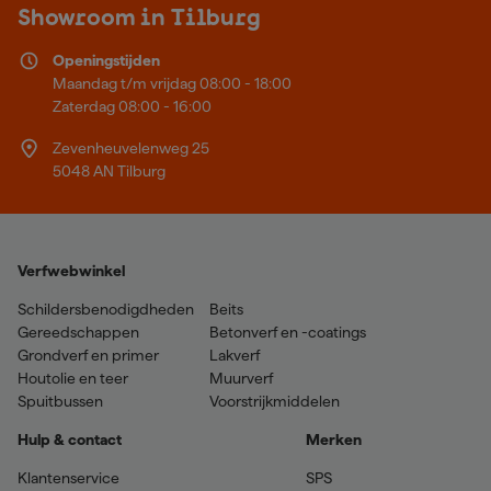
Showroom in Tilburg
Openingstijden
Maandag t/m vrijdag 08:00 - 18:00
Zaterdag 08:00 - 16:00
Zevenheuvelenweg 25
5048 AN Tilburg
Verfwebwinkel
Schildersbenodigdheden
Beits
Gereedschappen
Betonverf en -coatings
Grondverf en primer
Lakverf
Houtolie en teer
Muurverf
Spuitbussen
Voorstrijkmiddelen
Hulp & contact
Merken
Klantenservice
SPS