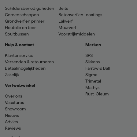
Schildersbenodigdheden
Beits
Gereedschappen
Betonverf en -coatings
Grondverf en primer
Lakverf
Houtolie en teer
Muurverf
Spuitbussen
Voorstrijkmiddelen
Hulp & contact
Merken
Klantenservice
SPS
Verzenden & retourneren
Sikkens
Betaalmogelijkheden
Farrow & Ball
Zakelijk
Sigma
Trimetal
Verfwebwinkel
Mathys
Rust-Oleum
Over ons
Vacatures
Showroom
Nieuws
Advies
Reviews