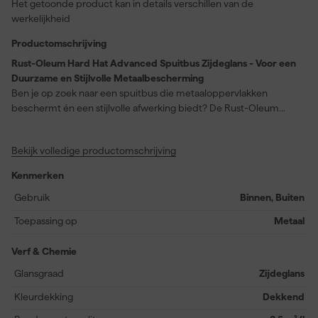
Het getoonde product kan in details verschillen van de
werkelijkheid
Productomschrijving
Rust-Oleum Hard Hat Advanced Spuitbus Zijdeglans - Voor een
Duurzame en Stijlvolle Metaalbescherming
Ben je op zoek naar een spuitbus die metaaloppervlakken
beschermt én een stijlvolle afwerking biedt? De Rust-Oleum
Hard Hat Advanced Spuitbus Zijdeglans is precies wat je nodig
hebt. Met de gitzwarte RAL 9005 kleur creëer je niet alleen een
Bekijk volledige productomschrijving
hoogdekkende laag, maar ook een professionele uitstraling
dankzij de zijdeglans finish. Deze spuitbus is ideaal voor wie houdt
Kenmerken
van gemak, want hij combineert primer en deklaag in één en
biedt sterke UV- en hittebestendigheid tot 100°C. Een snelle
Gebruik
Binnen, Buiten
kleefvrije droogtijd van 20 minuten en een herbelbaar oppervlak
Toepassing op
Metaal
na 45 minuten maken jouw klus een stuk eenvoudiger. Kies voor
Rust-Oleum en geef jouw project de langdurige bescherming
Verf & Chemie
tegen corrosie die het verdient.
Glansgraad
Zijdeglans
Kleurdekking
Dekkend