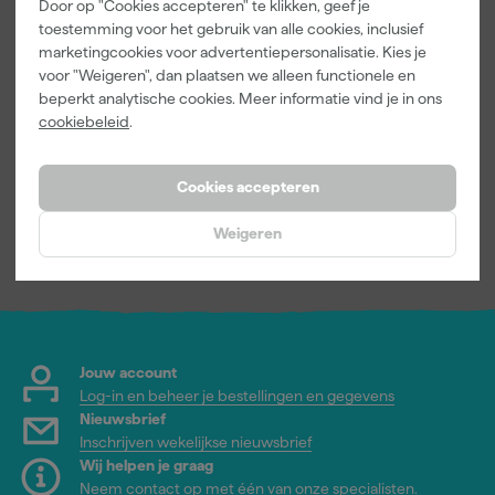
Door op "Cookies accepteren" te klikken, geef je
toestemming voor het gebruik van alle cookies, inclusief
Zinsser Multi-
marketingcookies voor advertentiepersonalisatie. Kies je
Surface
voor "Weigeren", dan plaatsen we alleen functionele en
Ontvetter &
beperkt analytische cookies. Meer informatie vind je in ons
ReinigerSpray
Morgen
cookiebeleid
.
500ml
bezorgd
Cookies accepteren
12
,
19
Weigeren
incl. BTW
Jouw account
Log-in en beheer je bestellingen en gegevens
Nieuwsbrief
Inschrijven wekelijkse nieuwsbrief
Wij helpen je graag
Neem contact op met één van onze specialisten.